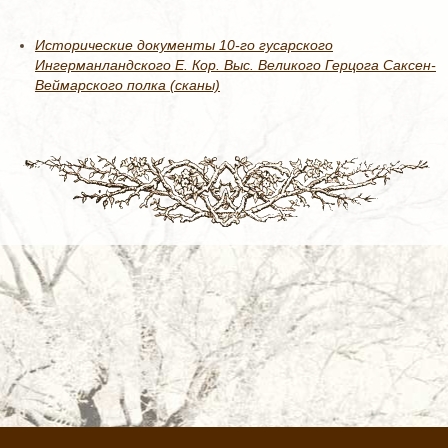
Исторические документы 10-го гусарского
Ингерманландского Е. Кор. Выс. Великого Герцога Саксен-
Веймарского полка (сканы)