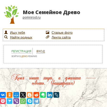
Мое Семейное Древо
pomnirod.ru
Ищу тебя
Старые фото
Найти родных
Лента сайта
РЕГИСТРАЦИЯ
ВХОД
ВОЙТИ В
ДЕМО
РЕЖИМЕ
Коня гонит кнут, а джигита —
совесть. (башкирская)