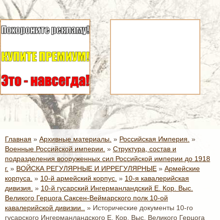
Главная
»
Архивные материалы.
»
Российская Империя.
»
Военные Российской империи.
»
Структура, состав и
подразделения вооруженных сил Российской империи до 1918
г.
»
ВОЙСКА РЕГУЛЯРНЫЕ И ИРРЕГУЛЯРНЫЕ
»
Армейские
корпуса.
»
10-й армейский корпус.
»
10-я кавалерийская
дивизия.
»
10-й гусарский Ингерманландский Е. Кор. Выс.
Великого Герцога Саксен-Веймарского полк 10-ой
кавалерийской дивизии..
»
Исторические документы 10-го
гусарского Ингерманландского Е. Кор. Выс. Великого Герцога