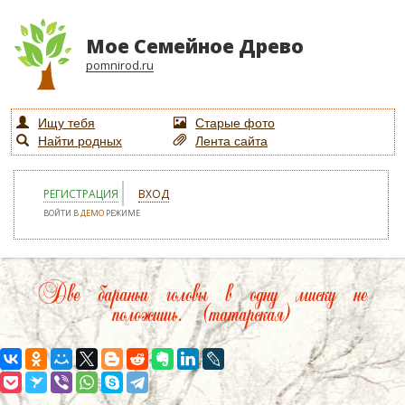
Мое Семейное Древо
pomnirod.ru
Ищу тебя
Старые фото
Найти родных
Лента сайта
РЕГИСТРАЦИЯ
ВХОД
ВОЙТИ В
ДЕМО
РЕЖИМЕ
Две бараньи головы в одну миску не
положишь. (татарская)