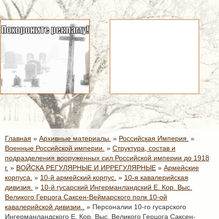
Главная
»
Архивные материалы.
»
Российская Империя.
»
Военные Российской империи.
»
Структура, состав и
подразделения вооруженных сил Российской империи до 1918
г.
»
ВОЙСКА РЕГУЛЯРНЫЕ И ИРРЕГУЛЯРНЫЕ
»
Армейские
корпуса.
»
10-й армейский корпус.
»
10-я кавалерийская
дивизия.
»
10-й гусарский Ингерманландский Е. Кор. Выс.
Великого Герцога Саксен-Веймарского полк 10-ой
кавалерийской дивизии..
»
Персоналии 10-го гусарского
Ингерманландского Е. Кор. Выс. Великого Герцога Саксен-