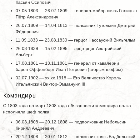
Касьян Осипович
07.05.1803 — 26.07.1809 — генерал-майор князь Голицын
Пётр Александрович
26.07.1809 — 14.04.1813 — полковник Тутолмин Дмитрий
Фёдорович
11.09.1833 — 23.08.1839 — герцог Нассауский Вильгельм
26.08.1839 — 15.02.1895 — эрцгерцог Австрийский
Альберт
17.08.1861 — 13.11.1861 — генерал от кавалерии
барон Оффенберг Иван Петрович (вторым шефом)
02.07.1902 — хх.хх.1918 — Его Величество Король
Итальянский Виктор-Эммануил III
Командиры
С 1803 года по март 1808 года обязанности командира полка
исполняли шеф полка.
06.03.1808 — 20.12.1808 — подполковник Небольсин
Кирилл Андреевич
20.12.1808 — 20.01.1812 — полковник князь Вадбольский