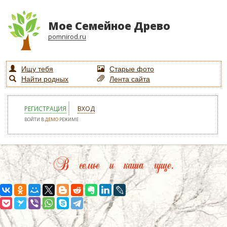
Мое Семейное Древо
pomnirod.ru
Ищу тебя
Старые фото
Найти родных
Лента сайта
РЕГИСТРАЦИЯ
ВХОД
ВОЙТИ В
ДЕМО
РЕЖИМЕ
В семье и каша гуще.