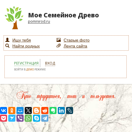
Мое Семейное Древо
pomnirod.ru
Ищу тебя
Старые фото
Найти родных
Лента сайта
РЕГИСТРАЦИЯ
ВХОД
ВОЙТИ В
ДЕМО
РЕЖИМЕ
Кто трудиться, тот и пользуется.