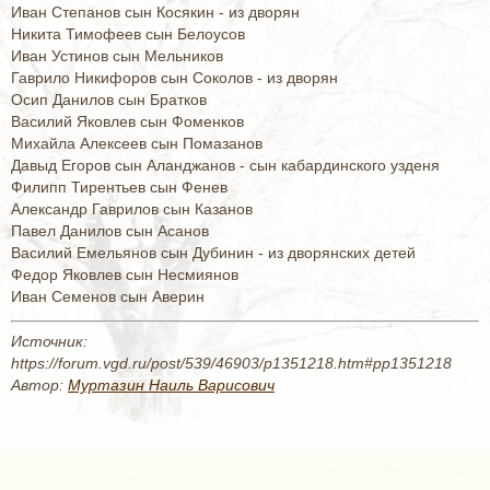
Иван Степанов сын Косякин - из дворян
Никита Тимофеев сын Белоусов
Иван Устинов сын Мельников
Гаврило Никифоров сын Соколов - из дворян
Осип Данилов сын Братков
Василий Яковлев сын Фоменков
Михайла Алексеев сын Помазанов
Давыд Егоров сын Аланджанов - сын кабардинского узденя
Филипп Тирентьев сын Фенев
Александр Гаврилов сын Казанов
Павел Данилов сын Асанов
Василий Емельянов сын Дубинин - из дворянских детей
Федор Яковлев сын Несмиянов
Иван Семенов сын Аверин
Источник:
https://forum.vgd.ru/post/539/46903/p1351218.htm#pp1351218
Автор:
Муртазин Наиль Варисович