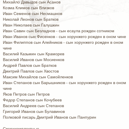
Михайло Давыдов сын Асанов
Козма Климов сын Влизков
Иван Семенов сын Несмашнов
Николай Леонов сын Братков
Иван Николаев сын Галушкин
Иван Савин сын Безладнов - сын есаула рожден сотником
Иван Иванов сын Фисенков - сын хорунжего рожден в оном чине
Иван Филиппов сын Алейников - сын хорунжего рожден в оном
чине
Василий Казьмин сын Краморев
Василий Иванов сын Мосиенков
Андрей Павлов сын Братков
Дмитрий Павлов сын Хвостов
Максим Михайлов сын Самойленков
Иван Степанов сын Барышников - сын хорунжего рожден в оном
чине
Яков Петров сын Петров
Федор Степанов сын Кочубеев
Василий Андреев сын Степанов
Григорий Иванов сын Булавинов
Полковой писарь Дмитрий Иванов сын Панпурин
Сверхкомплектные