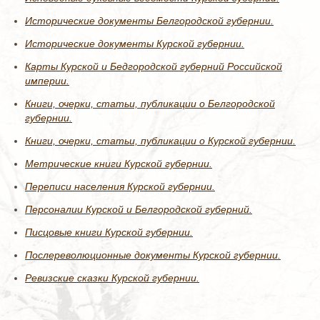
Исторические документы Белгородской губернии.
Исторические документы Курской губернии.
Карты Курской и Бедгородской губерний Российской
империи.
Книги, очерки, статьи, публикации о Белгородской
губернии.
Книги, очерки, статьи, публикации о Курской губернии.
Метрические книги Курской губернии.
Переписи населения Курской губернии.
Персоналии Курской и Белгородской губерний.
Писцовые книги Курской губернии.
Послереволюционные документы Курской губернии.
Ревизские сказки Курской губернии.