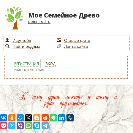
Мое Семейное Древо
pomnirod.ru
Ищу тебя
Старые фото
Найти родных
Лента сайта
РЕГИСТРАЦИЯ
ВХОД
ВОЙТИ В
ДЕМО
РЕЖИМЕ
К чему душа лежит, к тому и
руки приложатся.