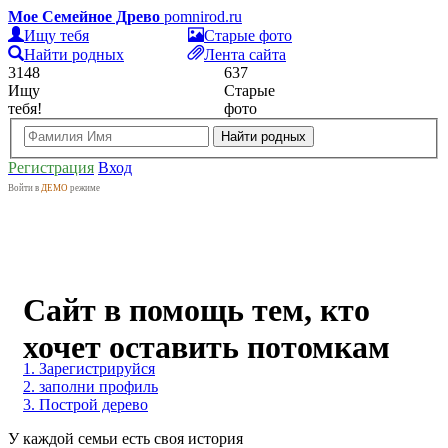
Мое Семейное Древо
pomnirod.ru
Ищу тебя
Старые фото
Найти родных
Лента сайта
3148
637
Ищу
Старые
тебя!
фото
Найти родных
Регистрация
Вход
Войти в
ДЕМО
режиме
Сайт в помощь тем, кто
хочет оставить потомкам
1. Зарегистрируйся
память о себе и своих
2. заполни профиль
3. Построй дерево
близких, узнать все о своих
У каждой семьи есть своя история