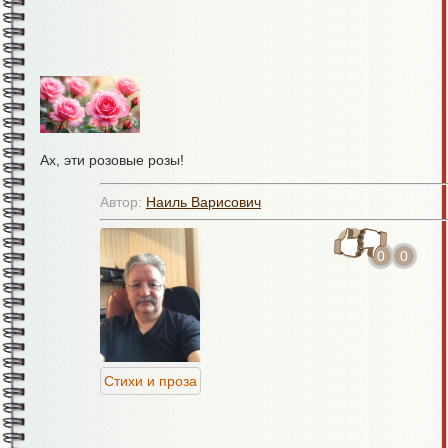
Одев пушистые наряды,
Йөрәк ти
Накинув шубку изо льда.
Ямьле бу
Как будто смерзшиеся слёзы,
Яшьлек кайт
А не замёрзшая вода...
Шулай к
Ах, эти розовые розы!
Роман в стихах на фоне прозы!
Автор:
Наиль Варисович
31.01.26
В вас спрятаны любовь и грёзы.
© Наиль Муртазин
0
0
И каплями росы прорвались слёзы.
31.01.26
© Наиль Муртазин
Стихи и проза