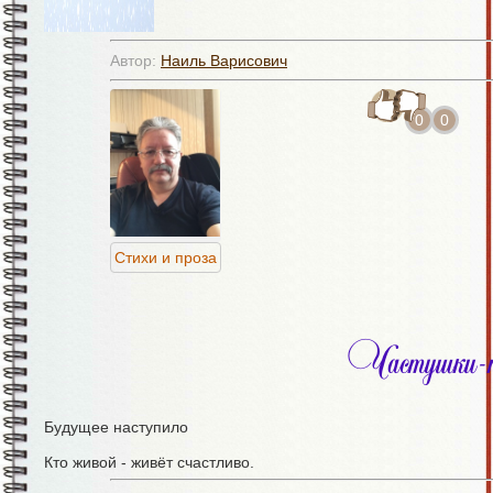
Смотрим взглядом большого телёнка.
Автор:
Наиль Варисович
И вот так каждый раз
Мы похожи на снег
0
0
То идём, а то падаем звучно…
07.01.26
© Наиль Муртазин
Стихи и проза
Частушки-п
Будущее наступило
Кто живой - живёт счастливо.