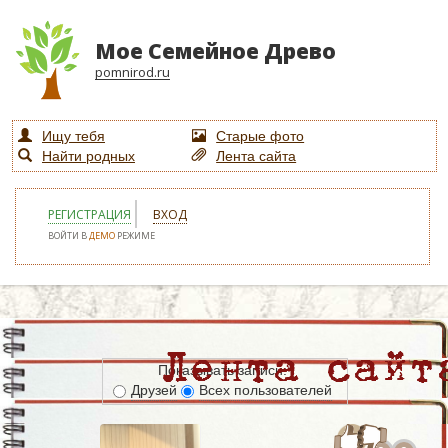
Мое Семейное Древо
pomnirod.ru
Ищу тебя
Старые фото
Найти родных
Лента сайта
РЕГИСТРАЦИЯ
ВХОД
ВОЙТИ В
ДЕМО
РЕЖИМЕ
Показывать записи:
Друзей
Всех пользователей