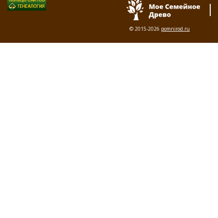
© 2015-2026
pomnirod.ru
Забросало нас по свету…
Бросив все ушли с домов,
И стоят деревни где то,
Все оконца без просвета,
Сред лесов, полей, холмов.
Там где раньше жили люди
Ходит дикое зверьё.
Что же с нами дальше будет?