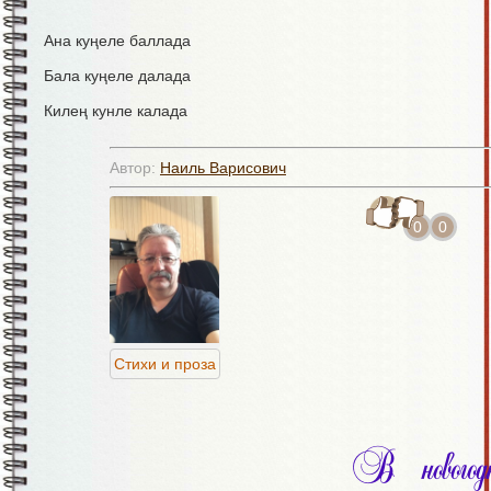
Ана куңеле баллада
Бала куңеле далада
Килең кунле калада
Хәлләр ничек соң арада?
Автор:
Наиль Варисович
Белеп булмый язмыйча,
0
0
Үзен хәбәр салмыйча
Борчылабыз балаларга
Берәр хәбәр алмыйча
Стихи и проза
Язгалагыз, балакайлар
Аралар да булмаса
В новогод
Килер вахыт - без булмабыз