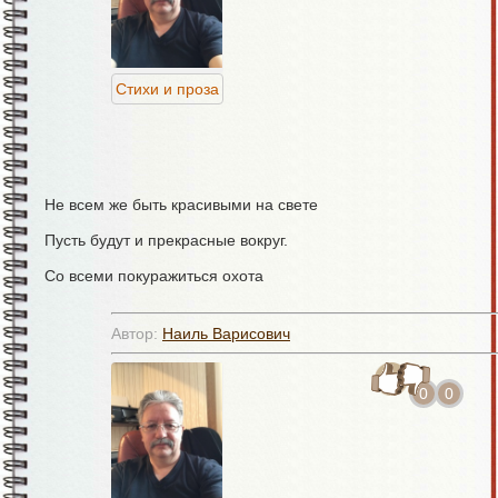
Тик керми 
"Җитте, б
Стихи и проза
Бар картлы
Бетмәс ә
Не всем же быть красивыми на свете
Пусть будут и прекрасные вокруг.
Ямь җитә
Со всеми покуражиться охота
Бар да м
Не размыкая наш любовный круг.
Сагындыр
Автор:
Наиль Варисович
Йөрәк 
31.01.26
0
0
Гомер а
© Наиль Муртазин
Туктатып
Яшьлек 