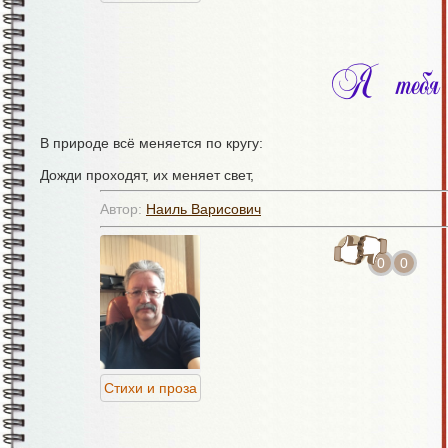
Я тебя 
В природе всё меняется по кругу:
Дожди проходят, их меняет свет,
Весна приходит после зимней стужи,
Автор:
Наиль Варисович
И счастье - после долгих горьких лет.
0
0
В изменчивости бытия есть счастье,
Всё ценится в сравнении со всем.
Нужно нам испытания, ненастья,
Стихи и проза
Чтоб задохнутся в радости совсем.