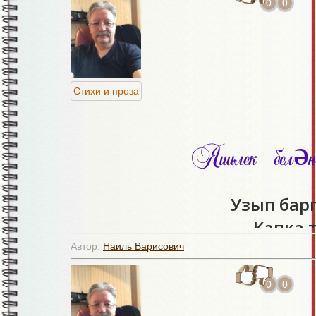
0
0
Стихи и проза
Яшьлек бел
Узып бар
Капка 
"Кер, уты
Автор:
Наиль Варисович
Күңел җе
0
0