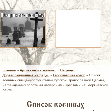
Главная
»
Архивные материалы.
»
Награды.
»
Дореволюционные награды.
»
Георгиевский крест.
»
Список
военных священнослужителей Русской Православной Церкви,
награжденных золотыми наперсными крестами на Георгиевской
ленте
Список военных