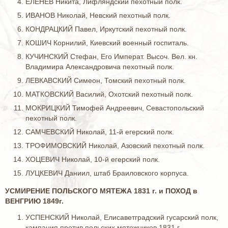
ЕЛЕНЕВ Никита, Лифляндский пехотный полк.
ИВАНОВ Николай, Невский пехотный полк.
КОНДРАЦКИЙ Павел, Иркутский пехотный полк.
КОШИЧ Корнилий, Киевский военный госпиталь.
КУЧИНСКИЙ Стефан, Его Императ. Высоч. Вел. кн.
Владимира Александровича пехотный полк.
ЛЕВКАВСКИЙ Симеон, Томский пехотный полк.
МАТКОВСКИЙ Василий, Охотский пехотный полк.
МОКРИЦКИЙ Тимофей Андреевич, Севастопольский
пехотный полк.
САМЧЕВСКИЙ Николай, 11-й егерский полк.
ТРОФИМОВСКИЙ Николай, Азовский пехотный полк.
ХОЦЕВИЧ Николай, 10-й егерский полк.
ЛУЦКЕВИЧ Даниил, штаб Браиловского корпуса.
УСМИРЕНИЕ ПОЛЬСКОГО МЯТЕЖА 1831 г. и ПОХОД в
ВЕНГРИЮ 1849г.
УСПЕНСКИЙ Николай, Елисаветградский гусарский полк,
кампания против польских мятежников 1831 г.