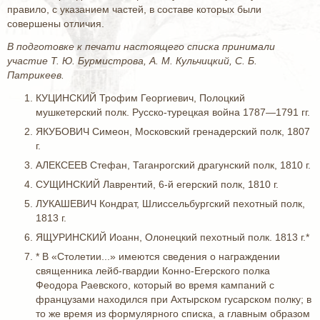
правило, с указанием частей, в составе которых были
совершены отличия.
В подготовке к печати настоящего списка принимали
участие Т. Ю. Бурмистрова, А. М. Кульчицкий, С. Б.
Патрикеев.
КУЦИНСКИЙ Трофим Георгиевич, Полоцкий
мушкетерский полк. Русско-турецкая война 1787—1791 гг.
ЯКУБОВИЧ Симеон, Московский гренадерский полк, 1807
г.
АЛЕКСЕЕВ Стефан, Таганрогский драгунский полк, 1810 г.
СУЩИНСКИЙ Лаврентий, 6-й егерский полк, 1810 г.
ЛУКАШЕВИЧ Кондрат, Шлиссельбургский пехотный полк,
1813 г.
ЯЩУРИНСКИЙ Иоанн, Олонецкий пехотный полк. 1813 г.*
* В «Столетии...» имеются сведения о награждении
священника лейб-гвардии Конно-Егерского полка
Феодора Раевского, который во время кампаний с
французами находился при Ахтырском гусарском полку; в
то же время из формулярного списка, а главным образом