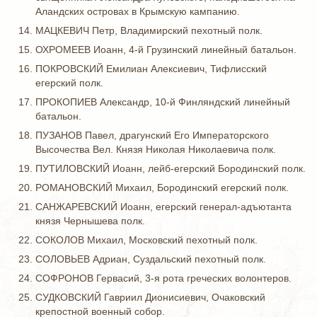
Аландских островах в Крымскую кампанию.
МАЦКЕВИЧ Петр, Владимирский пехотный полк.
ОХРОМЕЕВ Иоанн, 4-й Грузинский линейный батальон.
ПОКРОВСКИЙ Емилиан Алексиевич, Тифлисский
егерский полк.
ПРОКОПИЕВ Александр, 10-й Финляндский линейный
батальон.
ПУЗАНОВ Павел, драгунский Его Императорского
Высочества Вел. Князя Николая Николаевича полк.
ПУТИЛОВСКИЙ Иоанн, лейб-егерский Бородинский полк.
РОМАНОВСКИЙ Михаил, Бородинский егерский полк.
САНЖАРЕВСКИЙ Иоанн, егерский генерал-адъютанта
князя Чернышева полк.
СОКОЛОВ Михаил, Московский пехотный полк.
СОЛОВЬЕВ Адриан, Суздальский пехотный полк.
СОФРОНОВ Гервасий, 3-я рота греческих волонтеров.
СУДКОВСКИЙ Гавриил Дионисиевич, Очаковский
крепостной военный собор.