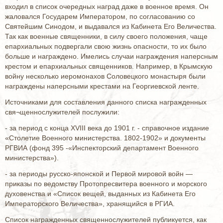
входил в список очередных наград даже в военное время. Он
жаловался Государем Императором, по согласованию со
Святейшим Синодом, и выдавался из Кабинета Его Величества.
Так как военные священники, в силу своего положения, чаще
епархиальных подвергали свою жизнь опасности, то их было
больше и награждено. Имелись случаи награждения наперсным
крестом и епархиальных священников. Например, в Крымскую
войну несколько иеромонахов Соловецкого монастыря были
награждены наперсными крестами на Георгиевской ленте.
Источниками для составления данного списка награжденных
свя¬щеннослужителей послужили:
- за период с конца XVIII века до 1901 г. - справочное издание
«Столетие Военного министерства. 1802-1902» и документы
РГВИА (фонд 395 -«Инспекторский департамент Военного
министерства»).
- за периоды русско-японской и Первой мировой войн —
приказы по ведомству Протопресвитера военного и морского
духовенства и «Список вещей, выданных из Кабинета Его
Императорского Величества», хранящийся в РГИА.
Список награжденных священнослужителей публикуется, как