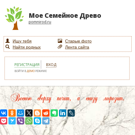
Мое Семейное Древо
pomnirod.ru
Ищу тебя
Старые фото
Найти родных
Лента сайта
РЕГИСТРАЦИЯ
ВХОД
ВОЙТИ В
ДЕМО
РЕЖИМЕ
Весною сверху печет, а снизу морозит.