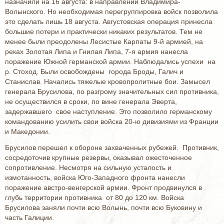
назначили на 16 августа: в направлении Владимира-
Волынского. Но необходимая перегруппировка войск позволила
это сделать лишь 18 августа. Августовская операция принесла
большие потери и практически никаких результатов. Тем не
менее были преодолены Лесистые Карпаты 9-й армией, на
реках Золотая Липа и Гнилая Липа, 7-я армия нанесла
поражение Южной германской армии. Наблюдались успехи на
р. Стоход. Были освобождены города Броды, Галич и
Станислав. Начались тяжелые кровопролитные бои. Замысел
генерала Брусилова, по разгрому значительных сил противника,
не осуществился в сроки, по вине генерала Эверта,
задержавшего свое наступление. Это позволило германскому
командованию усилить свои войска 20-ю дивизиями из Франции
и Македонии.
Брусилов перешел к обороне захваченных рубежей. Противник,
сосредоточив крупные резервы, оказывал ожесточенное
сопротивление. Несмотря на сильную усталость и
измотанность, войска Юго-Западного фронта нанесли
поражение австро-венгерской армии. Фронт продвинулся в
глубь территории противника от 80 до 120 км. Войска
Брусилова заняли почти всю Волынь, почти всю Буковину и
часть Галиции.