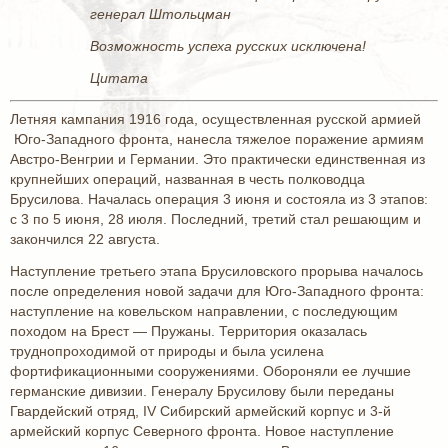
генерал Штольцман
Возможность успеха русских исключена!
Цитата
Летняя кампания 1916 года, осуществленная русской армией
Юго-Западного фронта, нанесла тяжелое поражение армиям
Австро-Венгрии и Германии. Это практически единственная из
крупнейших операций, названная в честь полководца
Брусилова. Началась операция 3 июня и состояла из 3 этапов:
с 3 по 5 июня, 28 июля. Последний, третий стал решающим и
закончился 22 августа.
Наступление третьего этапа Брусиловского прорыва началось
после определения новой задачи для Юго-Западного фронта:
наступление на ковельском направлении, с последующим
походом на Брест — Пружаны. Территория оказалась
труднопроходимой от природы и была усилена
фортификационными сооружениями. Обороняли ее лучшие
германские дивизии. Генералу Брусилову были переданы
Гвардейский отряд, IV Сибирский армейский корпус и 3-й
армейский корпус Северного фронта. Новое наступление