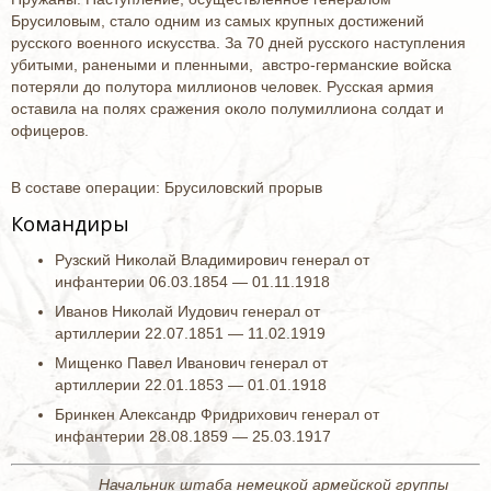
Брусиловым, стало одним из самых крупных достижений
русского военного искусства. За 70 дней русского наступления
убитыми, ранеными и пленными, австро-германские войска
потеряли до полутора миллионов человек. Русская армия
оставила на полях сражения около полумиллиона солдат и
офицеров.
В составе операции: Брусиловский прорыв
Командиры
Рузский Николай Владимирович генерал от
инфантерии 06.03.1854 — 01.11.1918
Иванов Николай Иудович генерал от
артиллерии 22.07.1851 — 11.02.1919
Мищенко Павел Иванович генерал от
артиллерии 22.01.1853 — 01.01.1918
Бринкен Александр Фридрихович генерал от
инфантерии 28.08.1859 — 25.03.1917
Начальник штаба немецкой армейской группы