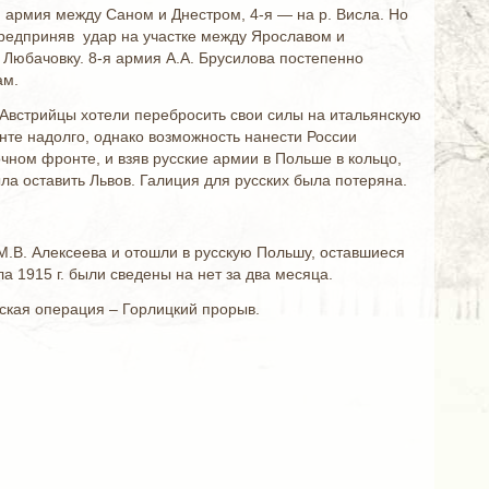
8-я армия между Саном и Днестром, 4-я — на р. Висла. Но
редприняв удар на участке между Ярославом и
 Любачовку. 8-я армия А.А. Брусилова постепенно
ам.
 Австрийцы хотели перебросить свои силы на итальянскую
онте надолго, однако возможность нанести России
ном фронте, и взяв русские армии в Польше в кольцо,
а оставить Львов. Галиция для русских была потеряна.
.В. Алексеева и отошли в русскую Польшу, оставшиеся
ла 1915 г. были сведены на нет за два месяца.
ская операция – Горлицкий прорыв.