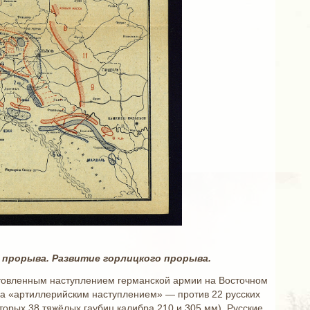
ого прорыва. Развитие горлицкого прорыва.
готовленным наступлением германской армии на Восточном
ла «артиллерийским наступлением» — против 22 русских
торых 38 тяжёлых гаубиц калибра 210 и 305 мм). Русские