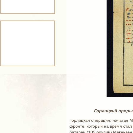
Горлицкий прорыв 
Горлицкая операция, начатая М
фронте, который на время стал
батарей (105 орудий) Макензен 