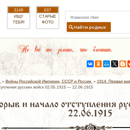
3148
637
ИЩУ
СТАРЫЕ
ТЕБЯ!
ФОТО
Найти родных
Не всё то золото, что блестит.
.
»
Войны Российской Империи, СССР и России.
»
1914. Первая ми
упления русских войск 02.05.1915 — 22.06.1915
орыв и начало отступления ру
22.06.1915