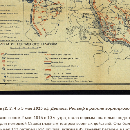
(2, 3, 4 и 5 мая 1915 г.). Деталь. Рельеф в районе горлицк
акензеном 2 мая 1915 в 10 ч. утра, стала первым тщательно под
 для немецкой Ставки главным театром военных действий. Она бы
имел 143 батареи (624 орудия, включая 49 тяжёлых батарей, из ко