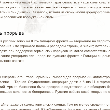
й молчанием нашей артиллерии, враг считал все наши силы стерты
лись кучки полузасыпанных землею людей ‒ остатки обескровленны
 61-й и 9-й дивизий. Казалось, встали из своих могил цорндорфск
ей российской вооруженной силы.
ь прорыва
я русских войск на Юго-Западном фронте — вторжение на террит
ования. Это угрожало полным распадом страны, а значит, потерей 
даже при поддержке германских корпусов не могла самостоятельно 
вание утвердило план прорыва русского фронта в Галиции с целью
олного захвата.
 Генерального штаба Германии, выбрал для прорыва 35-километр
орлице — Тарнов. Осуществлять операцию должна была 11-я герм
мий. Армия Макензена была прекрасно подготовлена и обладала б
ольшое количество боеприпасов. Русские войска такой мощью не о
айне, даже от самих германских солдат. Тем не менее сведения о 
нов, главнокомандующий Юго-Западным фронтом, ни великий княз