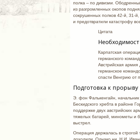
полка ‒ по дивизии. Ободренны
из разгромленных окопов подня
сокрушенных полков 42-й, 31-й,
и предотвратили катастрофу вс
Цитата
Необходимост
Карпатская операци
германского команд
Австрийская армия 
германское командо
спасти Венгрию от п
Подготовка к прорыву
Э. фон Фалькенгайн, начальник
Бескидского хребта в районе Г
поддержке двух австрийских ар
тяжелых батарей, минометы и б
выстрел.
Операция держалась в строгой т
доходили. Однако ни Н.И. Ива