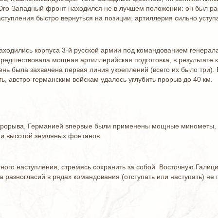
Юго-Западный фронт находился не в лучшем положении: он был раст
аступления быстро вернуться на позиции, артиллерия сильно уступ
ходились корпуса 3-й русской армии под командованием генерала Р
 предшествовала мощная артиллерийская подготовка, в результате
день была захвачена первая линия укреплений (всего их было три)
ть, австро-германским войскам удалось углубить прорыв до 40 км.
го прорыва, Германией впервые были применены мощные минометы,
 и высотой земляных фонтанов.
тного наступления, стремясь сохранить за собой Восточную Галиц
за разногласий в рядах командования (отступать или наступать) не