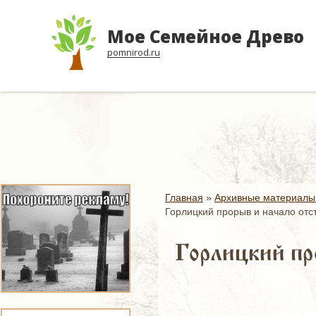
Мое Семейное Древо
pomnirod.ru
Главная
»
Архивные материалы
Горлицкий прорыв и начало отст
Горлицкий пр