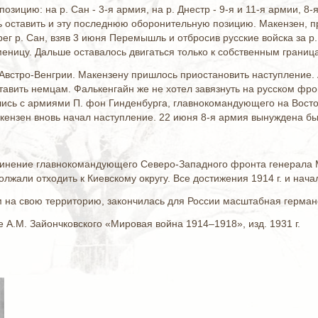
позицию: на р. Сан - 3-я армия, на р. Днестр - 9-я и 11-я армии, 
 оставить и эту последнюю оборонительную позицию. Макензен, п
г р. Сан, взяв 3 июня Перемышль и отбросив русские войска за р.
меницу. Дальше оставалось двигаться только к собственным границ
Австро-Венгрии. Макензену пришлось приостановить наступление.
ставить немцам. Фалькенгайн же не хотел завязнуть на русском фр
ись с армиями П. фон Гинденбурга, главнокомандующего на Восточ
ензен вновь начал наступление. 22 июня 8-я армия вынуждена был
чинение главнокомандующего Северо-Западного фронта генерала М
должали отходить к Киевскому округу. Все достижения 1914 г. и нача
м на свою территорию, закончилась для России масштабная герман
 А.М. Зайончковского «Мировая война 1914–1918», изд. 1931 г.