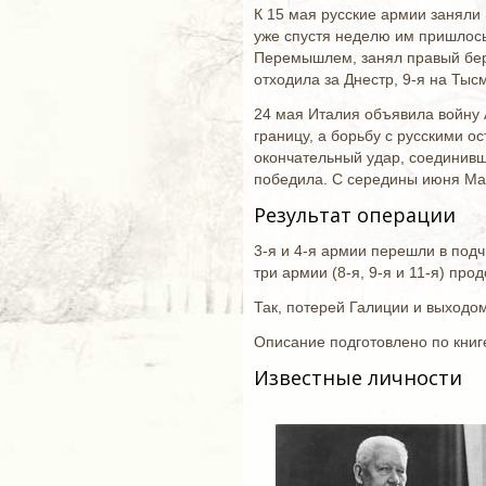
К 15 мая русские армии заняли 
уже спустя неделю им пришлось
Перемышлем, занял правый бере
отходила за Днестр, 9-я на Тыс
24 мая Италия объявила войну 
границу, а борьбу с русскими о
окончательный удар, соединивш
победила. С середины июня Мак
Результат операции
3-я и 4-я армии перешли в под
три армии (8-я, 9-я и 11-я) про
Так, потерей Галиции и выходо
Описание подготовлено по книге
Известные личности