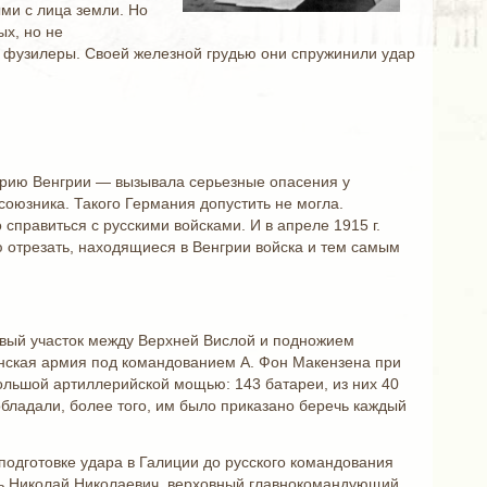
ми с лица земли. Но
х, но не
ие фузилеры. Своей железной грудью они спружинили удар
орию Венгрии — вызывала серьезные опасения у
союзника. Такого Германия допустить не могла.
справиться с русскими войсками. И в апреле 1915 г.
 отрезать, находящиеся в Венгрии войска и тем самым
овый участок между Верхней Вислой и подножием
анская армия под командованием А. Фон Макензена при
ольшой артиллерийской мощью: 143 батареи, из них 40
бладали, более того, им было приказано беречь каждый
подготовке удара в Галиции до русского командования
ь Николай Николаевич, верховный главнокомандующий,