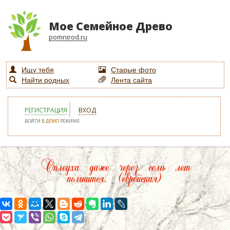
Мое Семейное Древо
pomnirod.ru
Ищу тебя
Старые фото
Найти родных
Лента сайта
РЕГИСТРАЦИЯ
ВХОД
ВОЙТИ В
ДЕМО
РЕЖИМЕ
Оплеуха даже через семь лет
помнится. (еврейская)