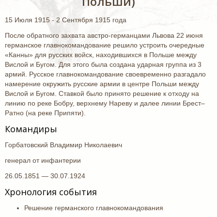
Польши)
15 Июля 1915 - 2 Сентября 1915 года
После обратного захвата австро-германцами Львова 22 июня
германское главнокомандование решило устроить очередные
«Канны» для русских войск, находившихся в Польше между
Вислой и Бугом. Для этого была создана ударная группа из 3
армий. Русское главнокомандование своевременно разгадало
намерение окружить русские армии в центре Польши между
Вислой и Бугом. Ставкой было принято решение к отходу на
линию по реке Бобру, верхнему Нареву и далее линии Брест–
Ратно (на реке Припяти).
Командиры
Горбатовский Владимир Николаевич
генерал от инфантерии
26.05.1851 — 30.07.1924
Хронология события
Решение германского главнокомандования