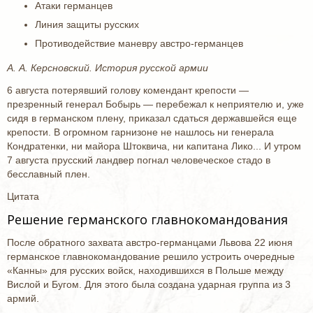
Атаки германцев
Линия защиты русских
Противодействие маневру австро-германцев
А. А. Керсновский. История русской армии
6 августа потерявший голову комендант крепости —
презренный генерал Бобырь — перебежал к неприятелю и, уже
сидя в германском плену, приказал сдаться державшейся еще
крепости. В огромном гарнизоне не нашлось ни генерала
Кондратенки, ни майора Штоквича, ни капитана Лико... И утром
7 августа прусский ландвер погнал человеческое стадо в
бесславный плен.
Цитата
Решение германского главнокомандования
После обратного захвата австро-германцами Львова 22 июня
германское главнокомандование решило устроить очередные
«Канны» для русских войск, находившихся в Польше между
Вислой и Бугом. Для этого была создана ударная группа из 3
армий.