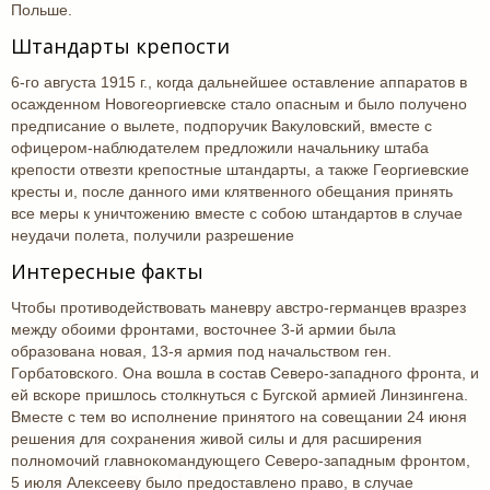
Польше.
Штандарты крепости
6-го августа 1915 г., когда дальнейшее оставление аппаратов в
осажденном Новогеоргиевске стало опасным и было получено
предписание о вылете, подпоручик Вакуловский, вместе с
офицером-наблюдателем предложили начальнику штаба
крепости отвезти крепостные штандарты, а также Георгиевские
кресты и, после данного ими клятвенного обещания принять
все меры к уничтожению вместе с собою штандартов в случае
неудачи полета, получили разрешение
Интересные факты
Чтобы противодействовать маневру австро-германцев вразрез
между обоими фронтами, восточнее 3-й армии была
образована новая, 13-я армия под начальством ген.
Горбатовского. Она вошла в состав Северо-западного фронта, и
ей вскоре пришлось столкнуться с Бугской армией Линзингена.
Вместе с тем во исполнение принятого на совещании 24 июня
решения для сохранения живой силы и для расширения
полномочий главнокомандующего Северо-западным фронтом,
5 июля Алексееву было предоставлено право, в случае