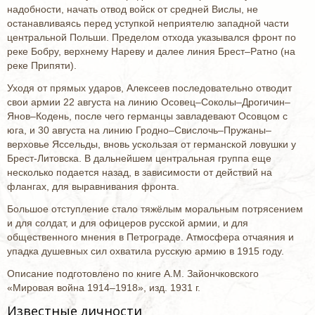
надобности, начать отвод войск от средней Вислы, не
останавливаясь перед уступкой неприятелю западной части
центральной Польши. Пределом отхода указывался фронт по
реке Бобру, верхнему Нареву и далее линия Брест–Ратно (на
реке Припяти).
Уходя от прямых ударов, Алексеев последовательно отводит
свои армии 22 августа на линию Осовец–Соколы–Дрогичин–
Янов–Кодень, после чего германцы завладевают Осовцом с
юга, и 30 августа на линию Гродно–Свислочь–Пружаны–
верховье Яссельды, вновь ускользая от германской ловушки у
Брест-Литовска. В дальнейшем центральная группа еще
несколько подается назад, в зависимости от действий на
флангах, для выравнивания фронта.
Большое отступление стало тяжёлым моральным потрясением
и для солдат, и для офицеров русской армии, и для
общественного мнения в Петрограде. Атмосфера отчаяния и
упадка душевных сил охватила русскую армию в 1915 году.
Описание подготовлено по книге А.М. Зайончковского
«Мировая война 1914–1918», изд. 1931 г.
Известные личности