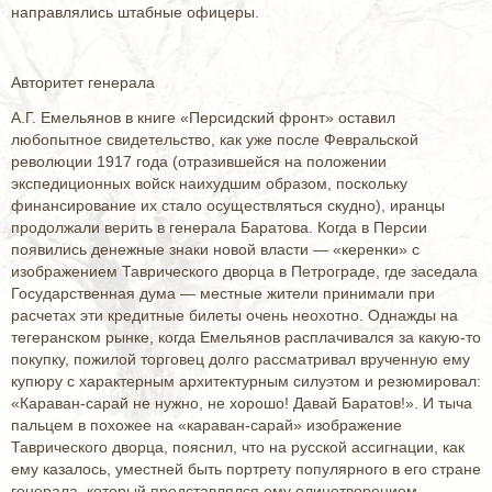
направлялись штабные офицеры.
Авторитет генерала
А.Г. Емельянов в книге «Персидский фронт» оставил
любопытное свидетельство, как уже после Февральской
революции 1917 года (отразившейся на положении
экспедиционных войск наихудшим образом, поскольку
финансирование их стало осуществляться скудно), иранцы
продолжали верить в генерала Баратова. Когда в Персии
появились денежные знаки новой власти — «керенки» с
изображением Таврического дворца в Петрограде, где заседала
Государственная дума — местные жители принимали при
расчетах эти кредитные билеты очень неохотно. Однажды на
тегеранском рынке, когда Емельянов расплачивался за какую-то
покупку, пожилой торговец долго рассматривал врученную ему
купюру с характерным архитектурным силуэтом и резюмировал:
«Караван-сарай не нужно, не хорошо! Давай Баратов!». И тыча
пальцем в похожее на «караван-сарай» изображение
Таврического дворца, пояснил, что на русской ассигнации, как
ему казалось, уместней быть портрету популярного в его стране
генерала, который представлялся ему олицетворением