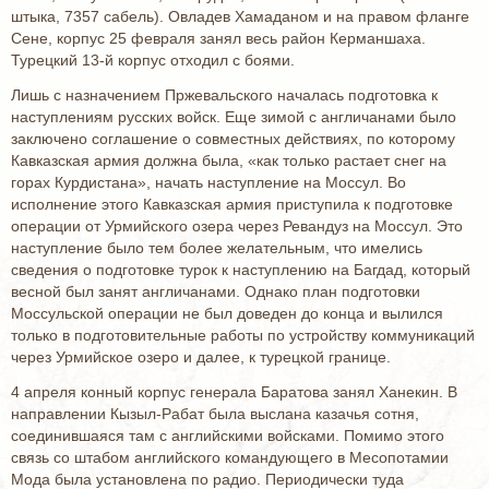
штыка, 7357 сабель). Овладев Хамаданом и на правом фланге
Сене, корпус 25 февраля занял весь район Керманшаха.
Турецкий 13-й корпус отходил с боями.
Лишь с назначением Пржевальского началась подготовка к
наступлениям русских войск. Еще зимой с англичанами было
заключено соглашение о совместных действиях, по которому
Кавказская армия должна была, «как только растает снег на
горах Курдистана», начать наступление на Моссул. Во
исполнение этого Кавказская армия приступила к подготовке
операции от Урмийского озера через Ревандуз на Моссул. Это
наступление было тем более желательным, что имелись
сведения о подготовке турок к наступлению на Багдад, который
весной был занят англичанами. Однако план подготовки
Моссульской операции не был доведен до конца и вылился
только в подготовительные работы по устройству коммуникаций
через Урмийское озеро и далее, к турецкой границе.
4 апреля конный корпус генерала Баратова занял Ханекин. В
направлении Кызыл-Рабат была выслана казачья сотня,
соединившаяся там с английскими войсками. Помимо этого
связь со штабом английского командующего в Месопотамии
Мода была установлена по радио. Периодически туда