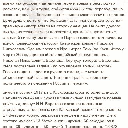
время как русские и англичане теряли время в бесплодных
расчетах, немцы и турки,
подкупая нужных лиц
,
переводили на
свою сторону все больше высших чиновников различных рангов.
Дело дошло до того, что большая часть членов правительства и
премьер-министр встали на сторону немцев. Не было другого
выхода из создавшегося положения, кроме как применение
открытой силы путем посылки в Персию известного количества
войск. Командующий русской Кавказской армией Николай
Николаевич Юденич послал в Иран через Баку (по Каспийскому
морю) Экспедиционный кавалерийский корпус генерала
Николая Николаевича Баратова. Корпусу генерала Баратова
была поставлена задача «до объявления войны Персией
России поднять престиж русского имени, а с момента
объявления войны занять Тегеран с целью закрепления
политического положения России в Персии».
Зимой и весной 1917 г. на Кавказском фронте было затишье.
Небывало снежная и суровая зима сильно затрудняла боевые
действия, корпус Н.Н. Баратова оказался полностью
отрезанным от основных сил Кавказской армии. Тем не менее,
17 февраля корпус Баратова перешел в наступление. В его
составе имелось 13 батальонов и дружин, 66 эскадронов и
сотне, 39 пулеметов, 50 орудий, 1 инженерная роста (10673