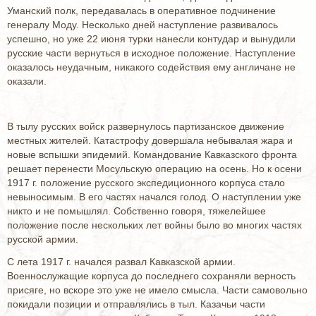
Уманский полк, передавалась в оперативное подчинение
генералу Моду. Несколько дней наступление развивалось
успешно, но уже 22 июня турки нанесли контудар и вынудили
русские части вернуться в исходное положение. Наступление
оказалось неудачным, никакого содействия ему англичане не
оказали.
В тылу русских войск развернулось партизанское движение
местных жителей. Катастрофу довершала небывалая жара и
новые вспышки эпидемий. Командование Кавказского фронта
решает перенести Мосульскую операцию на осень. Но к осени
1917 г. положение русского экспедиционного корпуса стало
невыносимым. В его частях начался голод. О наступлении уже
никто и не помышлял. Собственно говоря, тяжелейшее
положение после нескольких лет войны было во многих частях
русской армии.
С лета 1917 г. начался развал Кавказской армии.
Военнослужащие корпуса до последнего сохраняли верность
присяге, но вскоре это уже не имело смысла. Части самовольно
покидали позиции и отправлялись в тыл. Казачьи части