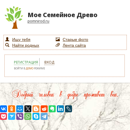
Мое Семейное Древо
pomnirod.ru
Ищу тебя
Старые фото
Найти родных
Лента сайта
РЕГИСТРАЦИЯ
ВХОД
ВОЙТИ В
ДЕМО
РЕЖИМЕ
Добрый человек в добре проживет век.