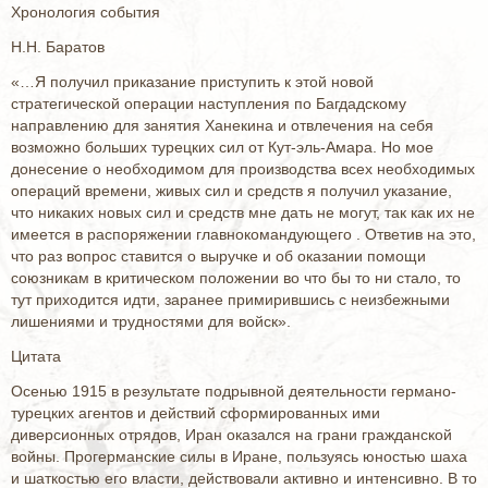
Хронология события
Н.Н. Баратов
«…Я получил приказание приступить к этой новой
стратегической операции наступления по Багдадскому
направлению для занятия Ханекина и отвлечения на себя
возможно больших турецких сил от Кут-эль-Амара. Но мое
донесение о необходимом для производства всех необходимых
операций времени, живых сил и средств я получил указание,
что никаких новых сил и средств мне дать не могут, так как их не
имеется в распоряжении главнокомандующего . Ответив на это,
что раз вопрос ставится о выручке и об оказании помощи
союзникам в критическом положении во что бы то ни стало, то
тут приходится идти, заранее примирившись с неизбежными
лишениями и трудностями для войск».
Цитата
Осенью 1915 в результате подрывной деятельности германо-
турецких агентов и действий сформированных ими
диверсионных отрядов, Иран оказался на грани гражданской
войны. Прогерманские силы в Иране, пользуясь юностью шаха
и шаткостью его власти, действовали активно и интенсивно. В то