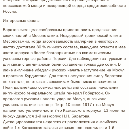
неиссякаемой мощи и покоряющей сердца кредитоспособности
России.
Интересные факты
Баратов счел целесообразным приостановить продвижение
своих частей в Месопотамии. Нездоровый тропический климат
Месопотамии, когда заболеваемость малярией в некоторых
частях достигала 80 % личного состава, вынудила отвести в мае
части корпуса в более благоприятные по климатическим
условиям горные районы Персии. Для наблюдения за турками и
для связи с англичанами были оставлены только две сотни. В
июне англичане убедили русских начать наступление на Мосул
в иракском Курдистане. Для этого наступления сил у Баратова
не хватало, но отказать союзникам было никак невозможно.
План дальнейших совместных действий составил начальник
английского генерального штаба генерал Робертсон. Он
предлагал русским нанести удар на Мосул, англичане
усиливали натиск в зоне р. Тигр. 10 июня 1917 г. на Мосул
начали наступление части 7-го Кавказского корпуса, 13 июня на
Киркук двинулся 1-й кавкорпус Н.Н. Баратова.
Дислоцировавшаяся недалеко от расположения английских
войск 1-я Кавказская казачья дивизия, где находился и 1-й