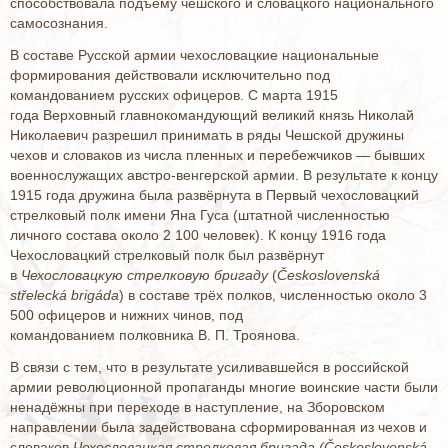
способствовала подъёму чешского и словацкого национального
самосознания.
В составе Русской армии чехословацкие национальные
формирования действовали исключительно под
командованием русских офицеров. С марта 1915
года Верховный главнокомандующий великий князь Николай
Николаевич разрешил принимать в ряды Чешской дружины
чехов и словаков из числа пленных и перебежчиков — бывших
военнослужащих австро-венгерской армии. В результате к концу
1915 года дружина была развёрнута в Первый чехословацкий
стрелковый полк имени Яна Гуса (штатной численностью
личного состава около 2 100 человек). К концу 1916 года
Чехословацкий стрелковый полк был развёрнут
в
Чехословацкую стрелковую бригаду
(
Československá
střelecká brigáda
) в составе трёх полков, численностью около 3
500 офицеров и нижних чинов, под
командованием полковника В. П. Троянова.
В связи с тем, что в результате усиливавшейся в российской
армии революционной пропаганды многие воинские части были
ненадёжны при переходе в наступление, на Зборовском
направлении была задействована сформированная из чехов и
словаков
Чехословацкая стрелковая бригада (Československá