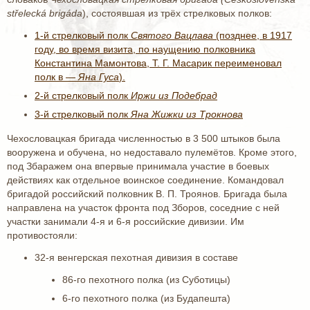
střelecká brigáda
), состоявшая из трёх стрелковых полков:
1-й стрелковый полк
Святого Вацлава
(позднее, в 1917
году, во время визита, по наущению полковника
Константина Мамонтова, Т. Г. Масарик переименовал
полк в —
Яна Гуса
).
2-й стрелковый полк
Иржи из Подебрад
3-й стрелковый полк
Янa Жижки из Трокнова
Чехословацкая бригада численностью в 3 500 штыков была
вооружена и обучена, но недоставало пулемётов. Кроме этого,
под Збаражем она впервые принимала участие в боевых
действиях как отдельное воинское соединение. Командовал
бригадой российский полковник В. П. Троянов. Бригада была
направлена на участок фронта под Зборов, соседние с ней
участки занимали 4-я и 6-я российские дивизии. Им
противостояли:
32-я венгерская пехотная дивизия в составе
86-го пехотного полка (из Суботицы)
6-го пехотного полка (из Будапешта)