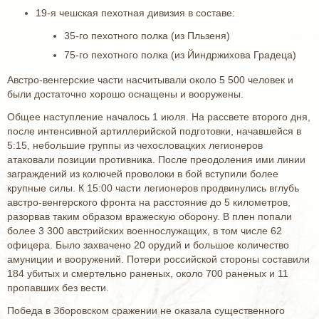
19-я чешская пехотная дивизия в составе:
35-го пехотного полка (из Пльзеня)
75-го пехотного полка (из Йиндржихова Градеца)
Австро-венгерские части насчитывали около 5 500 человек и
были достаточно хорошо оснащены и вооружены.
Общее наступление началось 1 июля. На рассвете второго дня,
после интенсивной артиллерийской подготовки, начавшейся в
5:15, небольшие группы из чехословацких легионеров
атаковали позиции противника. После преодоления ими линии
заграждений из колючей проволоки в бой вступили более
крупные силы. К 15:00 части легионеров продвинулись вглубь
австро-венгерского фронта на расстояние до 5 километров,
разорвав таким образом вражескую оборону. В плен попали
более 3 300 австрийских военнослужащих, в том числе 62
офицера. Было захвачено 20 орудий и большое количество
амуниции и вооружений. Потери российской стороны составили
184 убитых и смертельно раненых, около 700 раненых и 11
пропавших без вести.
Победа в Зборовском сражении не оказала существенного