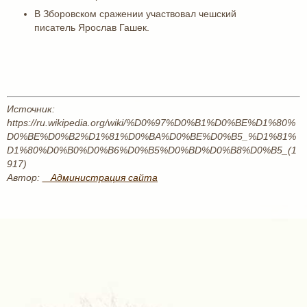
В Зборовском сражении участвовал чешский
писатель Ярослав Гашек.
Источник:
https://ru.wikipedia.org/wiki/%D0%97%D0%B1%D0%BE%D1%80%
D0%BE%D0%B2%D1%81%D0%BA%D0%BE%D0%B5_%D1%81%
D1%80%D0%B0%D0%B6%D0%B5%D0%BD%D0%B8%D0%B5_(1
917)
Автор:
_ Администрация сайта