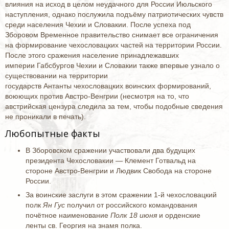
влияния на исход в целом неудачного для России Июльского
наступления, однако послужила подъёму патриотических чувств
среди населения Чехии и Словакии. После успеха под
Зборовом Временное правительство снимает все ограничения
на формирование чехословацких частей на территории России.
После этого сражения население принадлежавших
империи Габсбургов Чехии и Словакии также впервые узнало о
существовании на территории
государств Антанты чехословацких воинских формирований,
воюющих против Австро-Венгрии (несмотря на то, что
австрийская цензура следила за тем, чтобы подобные сведения
не проникали в печать).
Любопытные факты
В Зборовском сражении участвовали два будущих
президента Чехословакии — Клемент Готвальд на
стороне Австро-Венгрии и Людвик Свобода на стороне
России.
За воинские заслуги в этом сражении 1-й чехословацкий
полк
Ян Гус
получил от российского командования
почётное наименование
Полк 18 июня
и орденские
ленты св. Георгия на знамя полка.