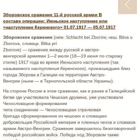
Зборовское сражение 11-й русской армии В
составе операции: Июньское наступление или
«наступление Керенского» 01.07.1917 — 05.07.1917
Зборовское сражение
(нем. Schlacht bei Zborów, чеш. Вitva u
Zborova, словацк. Bitka pri
Zborove) — сражение между русской и австро-
венгерской армиями 1—2 июля (18—19 июня по старому
стилю) 1917 года во время Июньского наступления (так
называемого
наступления Керенского
), произошедшее близ
города Зборова в Галиции на территории Австро-
Венгрии (ныне — в Тернопольской области Украины).
На стороне России в этом сражении, как и ранее в Галицийской
битве где участвовала Чешская дружина, уже участвовали
Чехословацкое формирование
типа соединение — Чехословацкая стрелковая
бригада сформированное из чешских и словацких
добровольцев Российской империи и пленных чехов и словаков
армии Австро-Венгрии. Сражение завершилось безоговорочной
победой российских войск. Победа под Зборовом также