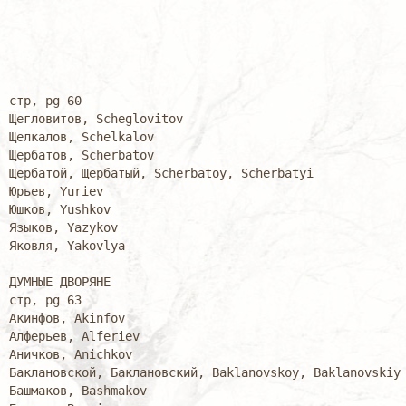
стр, pg 60

Щегловитов, Scheglovitov

Щелкалов, Schelkalov

Щербатов, Scherbatov

Щербатой, Щербатый, Scherbatoy, Scherbatyi

Юрьев, Yuriev

Юшков, Yushkov

Языков, Yazykov

Яковля, Yakovlya

ДУМНЫЕ ДВОРЯНЕ

стр, pg 63

Акинфов, Akinfov

Алферьев, Alferiev

Аничков, Anichkov

Баклановской, Баклановский, Baklanovskoy, Baklanovskiy

Башмаков, Bashmakov
