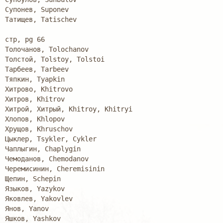
Супонев, Suponev

Татищев, Tatischev

стр, pg 66

Толочанов, Tolochanov

Толстой, Tolstoy, Tolstoi

Тарбеев, Tarbeev

Тяпкин, Tyapkin

Хитрово, Khitrovo

Хитров, Khitrov

Хитрой, Хитрый, Khitroy, Khitryi

Хлопов, Khlopov

Хрущов, Khruschov

Цыклер, Tsykler, Cykler

Чаплыгин, Chaplygin

Чемоданов, Chemodanov

Черемисинин, Cheremisinin

Щепин, Schepin

Языков, Yazykov

Яковлев, Yakovlev

Янов, Yanov

Яшков, Yashkov