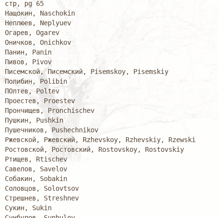
стр, pg 65

Нащокин, Naschokin

Неплюев, Neplyuev

Огарев, Ogarev

Оничков, Onichkov

Панин, Panin

Пивов, Pivov

Писемской, Писемский, Pisemskoy, Pisemskiy

Полибин, Polibin

ПОлтев, Poltev

Проестев, Proestev

Прончищев, Pronchischev

Пушкин, Pushkin

Пушечников, Pushechnikov

Ржевской, Ржевский, Rzhevskoy, Rzhevskiy, Rzewski

Ростовской, Ростовский, Rostovskoy, Rostovskiy

Ртищев, Rtischev

Савелов, Savelov

Собакин, Sobakin

Соловцов, Solovtsov

Стрешнев, Streshnev

Сукин, Sukin

Сунбулов, Sunbulov
