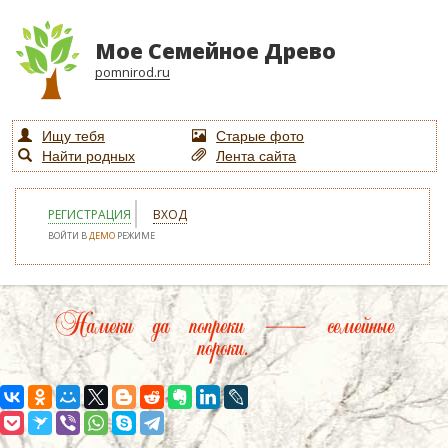
Мое Семейное Древо
pomnirod.ru
Ищу тебя
Старые фото
Найти родных
Лента сайта
РЕГИСТРАЦИЯ
ВХОД
ВОЙТИ В
ДЕМО
РЕЖИМЕ
Намеки да попреки — семейные
пороки.