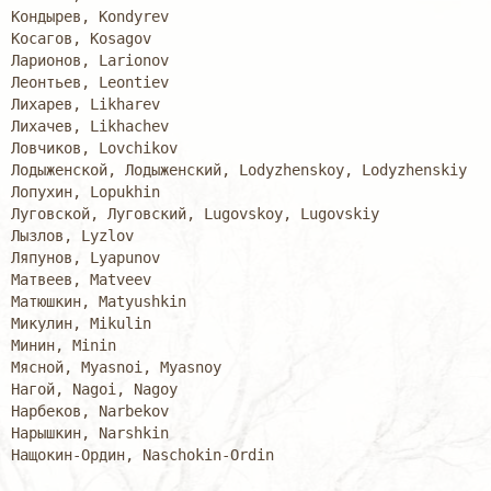
Кондырев, Kondyrev

Косагов, Kosagov

Ларионов, Larionov

Леонтьев, Leontiev

Лихарев, Likharev

Лихачев, Likhachev

Ловчиков, Lovchikov

Лодыженской, Лодыженский, Lodyzhenskoy, Lodyzhenskiy

Лопухин, Lopukhin

Луговской, Луговский, Lugovskoy, Lugovskiy

Лызлов, Lyzlov

Ляпунов, Lyapunov

Матвеев, Matveev

Матюшкин, Matyushkin

Микулин, Mikulin

Минин, Minin

Мясной, Myasnoi, Myasnoy

Нагой, Nagoi, Nagoy

Нарбеков, Narbekov

Нарышкин, Narshkin

Нащокин-Ордин, Naschokin-Ordin
