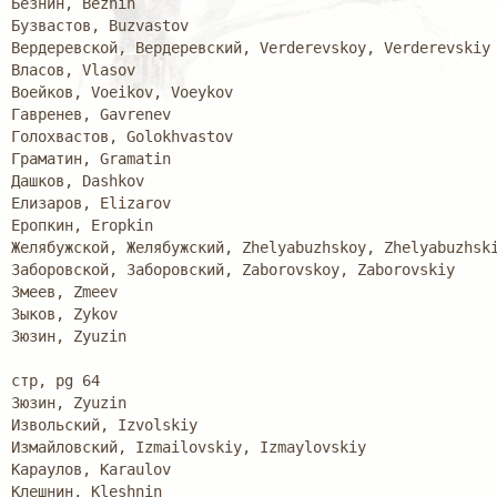
Безнин, Beznin

Бузвастов, Buzvastov

Вердеревской, Вердеревский, Verderevskoy, Verderevskiy

Власов, Vlasov

Воейков, Voeikov, Voeykov

Гавренев, Gavrenev

Голохвастов, Golokhvastov

Граматин, Gramatin

Дашков, Dashkov

Елизаров, Elizarov

Еропкин, Eropkin

Желябужской, Желябужский, Zhelyabuzhskoy, Zhelyabuzhski
Заборовской, Заборовский, Zaborovskoy, Zaborovskiy

Змеев, Zmeev

Зыков, Zykov

Зюзин, Zyuzin

стр, pg 64

Зюзин, Zyuzin

Извольский, Izvolskiy

Измайловский, Izmailovskiy, Izmaylovskiy

Караулов, Karaulov

Клешнин, Kleshnin
