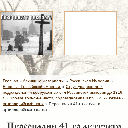
Главная
»
Архивные материалы.
»
Российская Империя.
»
Военные Российской империи.
»
Структура, состав и
подразделения вооруженных сил Российской империи до 1918
г.
»
Прочие воинские части, подразделения и пр.
»
41-й летучий
артиллерийский парк.
»
Персоналии 41-го летучего
артиллерийского парка.
Персоналии 41-го летучего