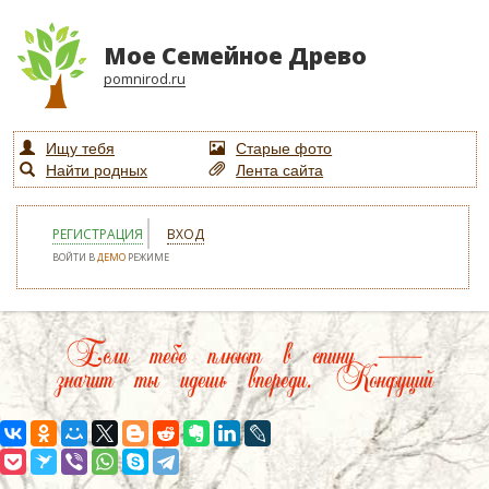
Мое Семейное Древо
pomnirod.ru
Ищу тебя
Старые фото
Найти родных
Лента сайта
РЕГИСТРАЦИЯ
ВХОД
ВОЙТИ В
ДЕМО
РЕЖИМЕ
Если тебе плюют в спину —
значит ты идешь впереди. Конфуций