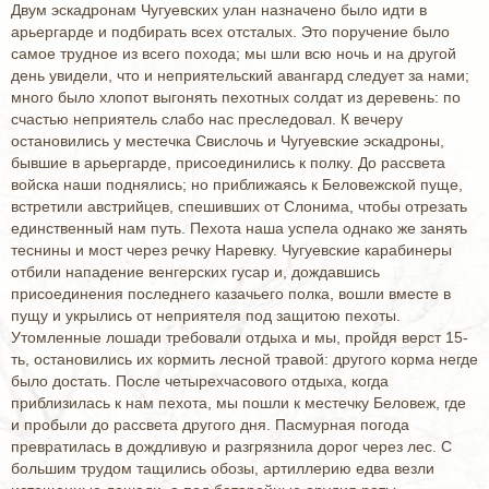
Двум эскадронам Чугуевских улан назначено было идти в
арьергарде и подбирать всех отсталых. Это поручение было
самое трудное из всего похода; мы шли всю ночь и на другой
день увидели, что и неприятельский авангард следует за нами;
много было хлопот выгонять пехотных солдат из деревень: по
счастью неприятель слабо нас преследовал. К вечеру
остановились у местечка Свислочь и Чугуевские эскадроны,
бывшие в арьергарде, присоединились к полку. До рассвета
войска наши поднялись; но приближаясь к Беловежской пуще,
встретили австрийцев, спешивших от Слонима, чтобы отрезать
единственный нам путь. Пехота наша успела однако же занять
теснины и мост через речку Наревку. Чугуевские карабинеры
отбили нападение венгерских гусар и, дождавшись
присоединения последнего казачьего полка, вошли вместе в
пущу и укрылись от неприятеля под защитою пехоты.
Утомленные лошади требовали отдыха и мы, пройдя верст 15-
ть, остановились их кормить лесной травой: другого корма негде
было достать. После четырехчасового отдыха, когда
приблизилась к нам пехота, мы пошли к местечку Беловеж, где
и пробыли до рассвета другого дня. Пасмурная погода
превратилась в дождливую и разгрязнила дорог через лес. С
большим трудом тащились обозы, артиллерию едва везли