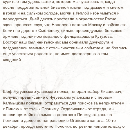
судить о том удовольствии, которое мы чувствовали, когда
после продолжительной бивачной жизни под дождем и снегом,
в грязи и на сильном холоде, могли в теплой избе умыться и
переодеться. Дней десять простояли в окрестностях Ратно;
здесь пронесся слух, что Наполеон оставил Москву и войско его
бежит по дороге к Смоленску, сильно преследуемое большою
армиею под личною командою фельдмаршала Кутузова.
Восторг наш был неизъясним: мы обнимали друг-друга и
поздравляли взаимно с столь счастливым событием; но боялись
еще увлекаться радостью, не имея достоверных о том
сведений.
Шеф Чугуевского уланского полка, генерал-майор Лисаневич,
получил предписание с Чугуевским уланским и с первым
Калмыцким полками, отправиться для поисков за неприятелем
к Пинску и от толь к Слониму. Отделившись от отряда, мы
пошли прямейшею зимнею дорогою к Пинску, от толь на
Логишин и далее по направлению Огинского канала. 10-го
декабря, пройдя местечко Полонки, встретили неприятельскую