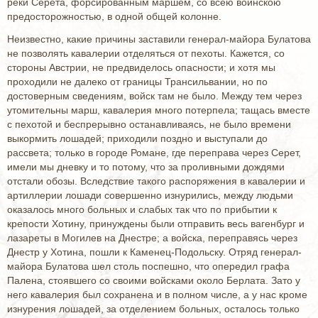
реки Серета, форсированным маршем, со всею воинскою
предосторожностью, в одной общей колонне.
Неизвестно, какие причины заставили генерал-майора Булатова
не позволять кавалерии отделяться от пехоты. Кажется, со
стороны Австрии, не предвиделось опасности; и хотя мы
проходили не далеко от границы Трансильвании, но по
достоверным сведениям, войск там не было. Между тем через
утомительны марш, кавалерия много потерпела; тащась вместе
с пехотой и беспрерывно останавливаясь, не было времени
выкормить лошадей; приходили поздно и выступали до
рассвета; только в городе Романе, где переправа через Серет,
имели мы дневку и то потому, что за проливными дождями
отстали обозы. Вследствие такого распоряжения в кавалерии и
артиллерии лошади совершенно изнурились, между людьми
оказалось много больных и слабых так что по прибытии к
крепости Хотину, принуждены были отправить весь вагенбург и
лазареты в Могилев на Днестре; а войска, переправясь через
Днестр у Хотина, пошли к Каменец-Подольску. Отряд генерал-
майора Булатова шел столь поспешно, что опередил графа
Палена, стоявшего со своими войсками около Берлата. Зато у
него кавалерия был сохранена и в полном числе, а у нас кроме
изнурения лошадей, за отделением больных, осталось только