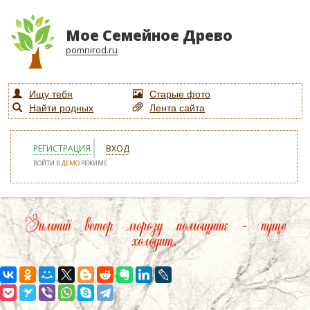
Мое Семейное Древо
pomnirod.ru
Ищу тебя
Старые фото
Найти родных
Лента сайта
РЕГИСТРАЦИЯ
ВХОД
ВОЙТИ В
ДЕМО
РЕЖИМЕ
Зимний ветер морозу помощник – пуще
холодит.