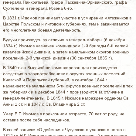
генерала Панкратьева, графа Паскевича-Эриванского, графа
Сухтелена и генерала Розена 6-го.
В 1831 г. Изюмов принимает участие в усмирении мятежников в
Царстве Польском и литовских губерниях, тем и заканчивается
его многолетняя боевая деятельность.
Будучи произведен за отличия в генерал-майоры (6 декабря
1834 г.) Изюмов назначен командиром 1-й бригады 6-й легкой
кавалерийской дивизии, а затем начальником округов военных
поселений 2-й уланской дивизии (30 сентября 1835 г.).
В 1840 г. он Высочайше командирован для производства
следствия о злоупотреблениях в округах военных поселений
Киевской и Подольской губерний, в сентябре 1844 г.
назначается начальником 5-ти округов военных поселений в тех
же губерниях и в декабре 1844 г. производится за отличие в
генерал-лейтенанты. В 1845 г. Изюмов награжден орденом Св.
Анны 1 ст. и в 1847 г. Св. Владимира 2 ст.
Умер Е.Г. Изюмов в преклонном возрасте, 70 лет от роду, не
оставив после себя наследников.
В своей записке «О действиях Чугуевского уланского полка в
1812 г.» Н.Г. Изюмов описывает шестимесячный поход своего