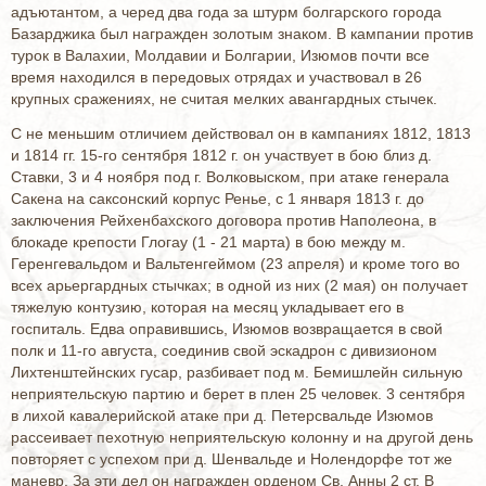
адъютантом, а черед два года за штурм болгарского города
Базарджика был награжден золотым знаком. В кампании против
турок в Валахии, Молдавии и Болгарии, Изюмов почти все
время находился в передовых отрядах и участвовал в 26
крупных сражениях, не считая мелких авангардных стычек.
С не меньшим отличием действовал он в кампаниях 1812, 1813
и 1814 гг. 15-го сентября 1812 г. он участвует в бою близ д.
Ставки, 3 и 4 ноября под г. Волковыском, при атаке генерала
Сакена на саксонский корпус Ренье, с 1 января 1813 г. до
заключения Рейхенбахского договора против Наполеона, в
блокаде крепости Глогау (1 - 21 марта) в бою между м.
Геренгевальдом и Вальтенгеймом (23 апреля) и кроме того во
всех арьергардных стычках; в одной из них (2 мая) он получает
тяжелую контузию, которая на месяц укладывает его в
госпиталь. Едва оправившись, Изюмов возвращается в свой
полк и 11-го августа, соединив свой эскадрон с дивизионом
Лихтенштейнских гусар, разбивает под м. Бемишлейн сильную
неприятельскую партию и берет в плен 25 человек. 3 сентября
в лихой кавалерийской атаке при д. Петерсвальде Изюмов
рассеивает пехотную неприятельскую колонну и на другой день
повторяет с успехом при д. Шенвальде и Нолендорфе тот же
маневр. За эти дел он награжден орденом Св. Анны 2 ст. В