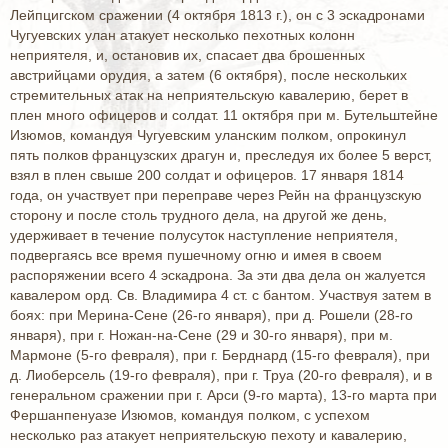
Лейпцигском сражении (4 октября 1813 г.), он с 3 эскадронами
Чугуевских улан атакует несколько пехотных колонн
неприятеля, и, остановив их, спасает два брошенных
австрийцами орудия, а затем (6 октября), после нескольких
стремительных атак на неприятельскую кавалерию, берет в
плен много офицеров и солдат. 11 октября при м. Бутельштейне
Изюмов, командуя Чугуевским уланским полком, опрокинул
пять полков французских драгун и, преследуя их более 5 верст,
взял в плен свыше 200 солдат и офицеров. 17 января 1814
года, он участвует при переправе через Рейн на французскую
сторону и после столь трудного дела, на другой же день,
удерживает в течение полусуток наступление неприятеля,
подвергаясь все время пушечному огню и имея в своем
распоряжении всего 4 эскадрона. За эти два дела он жалуется
кавалером орд. Св. Владимира 4 ст. с бантом. Участвуя затем в
боях: при Мерина-Сене (26-го января), при д. Рошели (28-го
января), при г. Ножан-на-Сене (29 и 30-го января), при м.
Мармоне (5-го февраля), при г. Берднард (15-го февраля), при
д. Лиоберсель (19-го февраля), при г. Труа (20-го февраля), и в
генеральном сражении при г. Арси (9-го марта), 13-го марта при
Фершанпенуазе Изюмов, командуя полком, с успехом
несколько раз атакует неприятельскую пехоту и кавалерию,