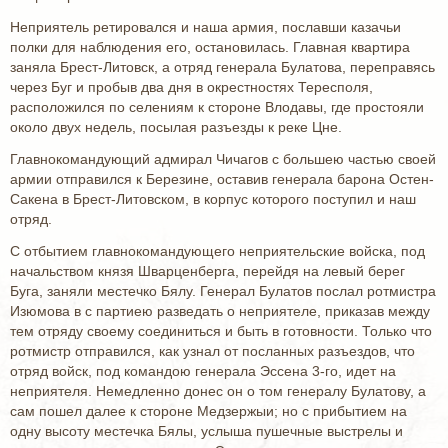
Неприятель ретировался и наша армия, пославши казачьи
полки для наблюдения его, остановилась. Главная квартира
заняла Брест-Литовск, а отряд генерала Булатова, переправясь
через Буг и пробыв два дня в окрестностях Тересполя,
расположился по селениям к стороне Влодавы, где простояли
около двух недель, посылая разъезды к реке Цне.
Главнокомандующий адмирал Чичагов с большею частью своей
армии отправился к Березине, оставив генерала барона Остен-
Сакена в Брест-Литовском, в корпус которого поступил и наш
отряд.
С отбытием главнокомандующего неприятельские войска, под
начальством князя Шварценберга, перейдя на левый берег
Буга, заняли местечко Бялу. Генерал Булатов послал ротмистра
Изюмова в с партиею разведать о неприятеле, приказав между
тем отряду своему соединиться и быть в готовности. Только что
ротмистр отправился, как узнал от посланных разъездов, что
отряд войск, под командою генерала Эссена 3-го, идет на
неприятеля. Немедленно донес он о том генералу Булатову, а
сам пошел далее к стороне Медзержыи; но с прибытием на
одну высоту местечка Бялы, услыша пушечные выстрелы и