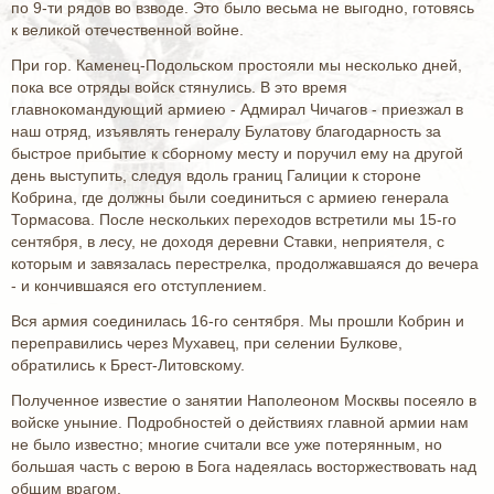
по 9-ти рядов во взводе. Это было весьма не выгодно, готовясь
к великой отечественной войне.
При гор. Каменец-Подольском простояли мы несколько дней,
пока все отряды войск стянулись. В это время
главнокомандующий армиею - Адмирал Чичагов - приезжал в
наш отряд, изъявлять генералу Булатову благодарность за
быстрое прибытие к сборному месту и поручил ему на другой
день выступить, следуя вдоль границ Галиции к стороне
Кобрина, где должны были соединиться с армиею генерала
Тормасова. После нескольких переходов встретили мы 15-го
сентября, в лесу, не доходя деревни Ставки, неприятеля, с
которым и завязалась перестрелка, продолжавшаяся до вечера
- и кончившаяся его отступлением.
Вся армия соединилась 16-го сентября. Мы прошли Кобрин и
переправились через Мухавец, при селении Булкове,
обратились к Брест-Литовскому.
Полученное известие о занятии Наполеоном Москвы посеяло в
войске уныние. Подробностей о действиях главной армии нам
не было известно; многие считали все уже потерянным, но
большая часть с верою в Бога надеялась восторжествовать над
общим врагом.