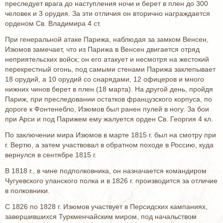
преследует врага до наступления ночи и берет в плен до 300
человек и 3 орудия. За эти отличия он вторично награждается
орденом Св. Владимира 4 ст.
При генеральной атаке Парижа, наблюдая за замком Венсен,
Изюмов замечает, что из Парижа в Венсен двигается отряд
неприятельских войск; он его атакует и несмотря на жестокий
перекрестный огонь, под самыми стенами Парижа заклепывает
18 орудий, а 10 орудий со снарядами, 12 офицеров и много
нижних чинов берет в плен (18 марта). На другой день, пройдя
Париж, при преследовании остатков французского корпуса, по
дороге к Фонтенебло, Изюмов был ранен пулей в ногу. За бои
при Арси и под Парижем ему жалуется орден Св. Георгия 4 кл.
По заключении мира Изюмов в марте 1815 г. был на смотру при
г. Вертю, а затем участвовал в обратном походе в Россию, куда
вернулся в сентябре 1815 г.
В 1818 г., в чине подполковника, он назначается командиром
Чугуевского уланского полка и в 1826 г. производится за отличие
в полковники.
С 1826 по 1828 г. Изюмов участвует в Персидских кампаниях,
завершившихся Туркменчайским миром, под начальством