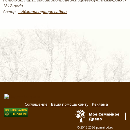
Источник: https://otkudarodom.ua/ru/chuguevskiy-ulanskiy-polk-v-
1812-godu
Автор:
_ Администрация сайта
Соглашение
Ваша помощь сайту
Реклама
© 2015-2026
pomnirod.ru