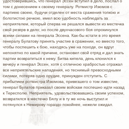
удостоверившись, что генерал Эссен вступил в дело, послал о
том с донесением к своему генералу. Ротмистр Изюмов с
партиею своею, будучи отделен от места сражения топкою и
болотистою речкою, имел всю удобность наблюдать за
неприятелем, который сперва не решался вывести из местечка
свой резерв в дело; но после двухчасового боя опрокинулся
всеми силами на генерала Эссена. Как-бы кстати в это время
генералу Булатову принять участие в сражении, но вместо того,
чтобы поспешить к бою, находясь уже на походе, он вдруг
непонятно по какой причине, остановил свой отряд и дал знать
партии возвратиться к нему. Битва кипела, день клонился к
вечеру и генерал Эссен, хотя с отличною храбростью отражал
все неприятельские нападения, но теснимый превосходными
силами, потеряв одно орудие, принужден отступить. С
прибытием ротмистра Изюмова, привезшего о том известие,
генерал Булатов приказал своим войскам поспешно идти назад
к Тересполю. Неприятель, удовольствовавшись своим успехом,
возвратился в местечко Бялу и в ту же ночь выступил и
потянулся к Немирову гораздо покойнее, нежели ожидал.