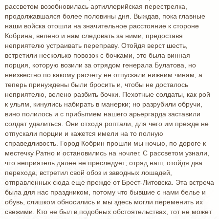
рассветом возобновилась артиллерийская перестрелка,
продолжавшаяся более половины дня. Выждав, пока главные
наши войска отошли на значительное расстояние к стороне
Кобрина, велено и нам следовать за ними, предоставя
неприятелю устраивать переправу. Отойдя верст шесть,
встретили несколько повозок с бочками, это была винная
порция, которую возили за отрядом генерала Булатова, но
неизвестно по какому расчету не отпускали нижним чинам, а
теперь принуждены были бросить и, чтобы не досталось
неприятелю, велено разбить бочки. Пехотные солдаты, как рой
к ульям, кинулись набирать в манерки; но разрубили обручи,
вино полилось и с прибытием нашего арьергарда заставили
солдат удалиться. Они отходя роптали, для чего им прежде не
отпускали порции и кажется имели на то полную
справедливость. Город Кобрин прошли мы ночью, по дороге к
местечку Ратно и остановились на ночлег. С рассветом узнали,
что неприятель далее не преследует; отряд наш, отойдя два
перехода, встретил свой обоз и заводных лошадей,
отправленных сюда еще прежде от Брест-Литовска. Эта встреча
была для нас праздником, потому что бывшие с нами белье и
обувь, слишком обносились и мы здесь могли переменить их
свежими. Кто не был в подобных обстоятельствах, тот не может