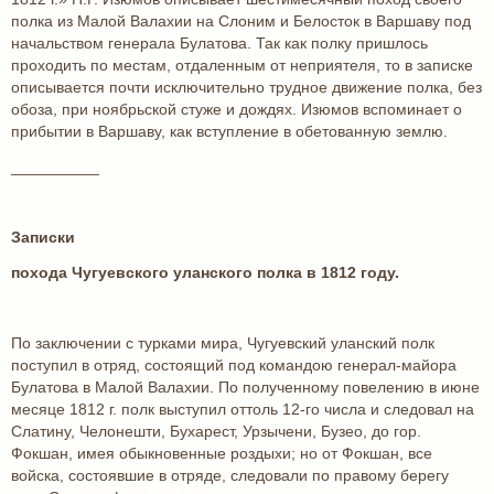
полка из Малой Валахии на Слоним и Белосток в Варшаву под
начальством генерала Булатова. Так как полку пришлось
проходить по местам, отдаленным от неприятеля, то в записке
описывается почти исключительно трудное движение полка, без
обоза, при ноябрьской стуже и дождях. Изюмов вспоминает о
прибытии в Варшаву, как вступление в обетованную землю.
__________
Записки
похода Чугуевского уланского полка в 1812 году.
По заключении с турками мира, Чугуевский уланский полк
поступил в отряд, состоящий под командою генерал-майора
Булатова в Малой Валахии. По полученному повелению в июне
месяце 1812 г. полк выступил оттоль 12-го числа и следовал на
Слатину, Челонешти, Бухарест, Урзычени, Бузео, до гор.
Фокшан, имея обыкновенные роздыхи; но от Фокшан, все
войска, состоявшие в отряде, следовали по правому берегу