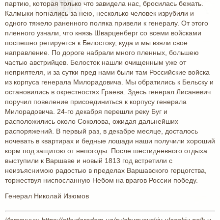
партию, которая только что завидела нас, бросилась бежать.
Калмыки погнались за нею, несколько человек изрубили и
одного тяжело раненного поляка привели к генералу. От этого
пленного узнали, что князь Шварценберг со всеми войсками
поспешно ретируется к Белостоку, куда и мы взяли свое
направление. По дороге набрали много пленных, большею
частью австрийцев. Белосток нашли очищенным уже от
неприятеля, и за сутки пред нами были там Российские войска
из корпуса генерала Милорадовича. Мы обратились к Бельску и
остановились в окрестностях Граева. Здесь генерал Лисаневич
поручил повеление присоединиться к корпусу генерала
Милорадовича. 24-го декабря перешли реку Буг и
расположились около Соколова, ожидая дальнейших
распоряжений. В первый раз, в декабре месяце, досталось
ночевать в квартирах и бедные лошади наши получили хороший
корм под защитою от непогоды. После шестидневного отдыха
выступили к Варшаве и новый 1813 год встретили с
неизъяснимою радостью в пределах Варшавского герцогства,
торжествуя ниспосланную Небом на врагов России победу.
Генерал Николай Изюмов