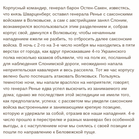
Корпусный командир, генерал барон Остен-Сакен, известясь,
что князь Шварценберг, оставил генерала Ренье с саксонскими
войсками в Волковыске, а сам с австрийцами занял Слоним,
вознамерился воспользоваться этим разделением и, собрав
корпус свой, двинулся к Волковыску, чтобы нечаянным
нападением ежели не разбить, то отбросить далее саксонские
войска. В ночь с 2-го на 3-е число ноября мы находились в пяти
верстах от города, как вдруг прискакавшие 4-го Украинского
полка несколько казаков объявили, что на полк их, посланный
для наблюдения Слонимской дороги, неожиданно напала
неприятельская кавалерия и весь рассеяла. Тот же час корпусу
велено было поспешать атаковать Волковыск. Пользуясь
темнотою ночи, мы напали врасплох на неприятеля; говорят,
что генерал Ренье едва успел выскочить из занимаемого им
дома; однако же последствия этой экспедиции не имели того,
как предполагали, успеха: с рассветом мы увидели саксонские
войска выстроенными и занимающими крепкую позицию,
которую и удержали за собой, отразив все наши нападения. 4-е
число прошло в перестрелке и разных маневрах без особенной
выгоды, а с наступлением ночи мы снялись с своей позиции и
пошли по направлению к Беловежской пуще.