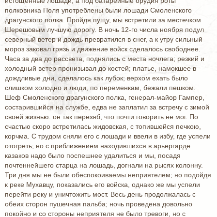
истощенные лошади, а под батарейные орудия роты
полковника Поля употреблены были лошади Смоленского
драгунского полка. Пройдя пущу, мы встретили за местечком
Шерешовым лучшую дорогу. В ночь 12-го числа ноября подул
северный ветер и дождь превратился в снег, а к утру сильный
мороз заковал грязь и движение войск сделалось свободнее.
Часа за два до рассвета, поднялись с места ночлега; резкий и
холодный ветер пронизывал до костей; платье, намокшее в
дождливые дни, сделалось как лубок; верхом ехать было
слишком холодно и люди, по переменкам, бежали пешком.
Шеф Смоленского драгунского полка, генерал-майор Гампер,
состарившийся на службе, едва не заплатил за встречу с зимой
своей жизнью: он так перезяб, что почти говорить не мог. По
счастью скоро встретилась жидовская, с топившейся печкою,
корчма. С трудом сняли его с лошади и ввели в избу, где успели
отогреть; но с приближением находившихся в арьергарде
казаков надо было поспешнее удалиться и мы, посадя
почтеннейшего старца на лошадь, догнали на рысях колонну.
Три дня мы не были обеспокоиваемы неприятелем; но подойдя
к реке Мухавцу, показались его войска, однако же мы успели
перейти реку и уничтожить мост. Весь день продолжалась с
обеих сторон пушечная пальба; ночь проведена довольно
покойно и со стороны неприятеля не было тревоги, но с