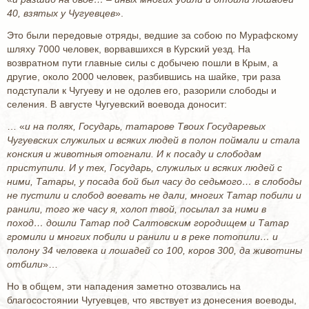
40, взятых у Чугуевцев
».
Это были передовые отряды, ведшие за собою по Мурафскому
шляху 7000 человек, ворвавшихся в Курский уезд. На
возвратном пути главные силы с добычею пошли в Крым, а
другие, около 2000 человек, разбившись на шайке, три раза
подступали к Чугуеву и не одолев его, разорили слободы и
селения. В августе Чугуевский воевода доносит:
… «
и на полях, Государь, татарове Твоих Государевых
Чугуевских служилых и всяких людей в полон поймали и стала
конския и животныя отогнали. И к посаду и слободам
приступили. И у тех, Государь, служилых и всяких людей с
ними, Татары, у посада бой был часу до седьмого… в слободы
не пустили и слобод воевать не дали, многих Татар побили и
ранили, того же часу я, холоп твой, посылал за ними в
поход… дошли Татар под Салтовским городищем и Татар
громили и многих побили и ранили и в реке потопили… и
полону 34 человека и лошадей со 100, коров 300, да животины
отбили
»…
Но в общем, эти нападения заметно отозвались на
благосостоянии Чугуевцев, что явствует из донесения воеводы,