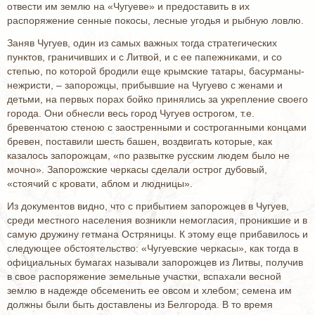
отвести им землю на «Чугуеве» и предоставить в их
распоряжение сенные покосы, лесные угодья и рыбную ловлю.
Заняв Чугуев, один из самых важных тогда стратегических
пунктов, граничивших и с Литвой, и с ее папежниками, и со
степью, по которой бродили еще крымские татары, басурманы-
нежристи, – запорожцы, прибывшие на Чугуево с женами и
детьми, на первых порах бойко принялись за укрепление своего
города. Они обнесли весь город Чугуев острогом, т.е.
бревенчатою стеною с заостренными и состроганными концами
бревен, поставили шесть башен, воздвигать которые, как
казалось запорожцам, «по развытке русским людем было не
мочно». Запорожские черкасы сделали острог дубовый,
«стоячий с кровати, аблом и людницы».
Из документов видно, что с прибытием запорожцев в Чугуев,
среди местного населения возникли немогласия, проникшие и в
самую дружину гетмана Остряницы. К этому еще прибавилось и
следующее обстоятельство: «Чугуевские черкасы», как тогда в
официальных бумагах называли запорожцев из Литвы, получив
в свое распоряжение земельные участки, вспахали весной
землю в надежде обсеменить ее овсом и хлебом; семена им
должны были быть доставлены из Белгорода. В то время