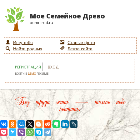
Мое Семейное Древо
pomnirod.ru
Ищу тебя
Старые фото
Найти родных
Лента сайта
РЕГИСТРАЦИЯ
ВХОД
ВОЙТИ В
ДЕМО
РЕЖИМЕ
Без труда жить — только небо
коптить.