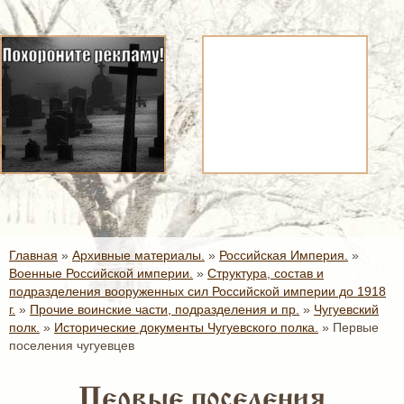
Главная
»
Архивные материалы.
»
Российская Империя.
»
Военные Российской империи.
»
Структура, состав и
подразделения вооруженных сил Российской империи до 1918
г.
»
Прочие воинские части, подразделения и пр.
»
Чугуевский
полк.
»
Исторические документы Чугуевского полка.
»
Первые
поселения чугуевцев
Первые поселения