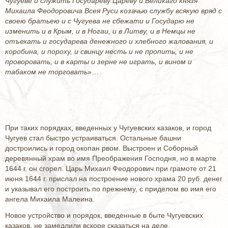
Чугуеве и служить Государеву Цареву и Великаго князя
Михаила Феодоровича Всея Руси козачью службу всякую вряд с
своею братьею и с Чугуева не сбежати и Государю не
изменить и в Крым, и в Ногаи, и в Литву, и в Немцы не
отъехать и государева денежного и хлебного жалования, и
коробина, и пороху, и свинцу несть и не пропить, и не
проворовать, и в карты и зерне не играть, и вином и
табаком не торговать
»…
При таких порядках, введенных у Чугуевских казаков, и город
Чугуев стал быстро устраиваться. Остальные башни
достроились и город окопан рвом. Выстроен и Соборный
деревянный храм во имя Преображения Господня, но в марте
1644 г. он сгорел. Царь Михаил Феодорович при грамоте от 21
июня 1644 г. прислал на построение нового храма 20 руб. денег
и указывал его построить по прежнему, с приделом во имя его
ангела Михаила Малеина.
Новое устройство и порядок, введенные в быте Чугуевских
казаков, не замедлили вскоре сказаться на деле.