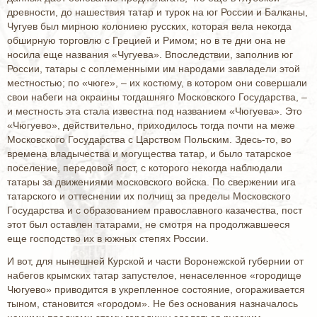
древности, до нашествия татар и турок на юг России и Балканы,
Чугуев был мирною колониею русских, которая вела некогда
обширную торговлю с Грецией и Римом; но в те дни она не
носила еще названия «Чугуева». Впоследствии, заполнив юг
России, татары с соплеменными им народами завладели этой
местностью; по «чюге», – их костюму, в котором они совершали
свои набеги на окраины тогдашняго Московского Государства, –
и местность эта стала известна под названием «Чюгуева». Это
«Чюгуево», действительно, приходилось тогда почти на меже
Московского Государства с Царством Польским. Здесь-то, во
времена владычества и могущества татар, и было татарское
поселение, передовой пост, с которого некогда наблюдали
татары за движениями московского войска. По свержении ига
татарского и оттеснении их полчищ за пределы Московского
Государства и с образованием православного казачества, пост
этот был оставлен татарами, не смотря на продолжавшееся
еще господство их в южных степях России.
И вот, для нынешней Курской и части Воронежской губернии от
набегов крымских татар запустелое, ненаселенное «городище
Чюгуево» приводится в укрепленное состояние, огораживается
тыном, становится «городом». Не без основания назначалось