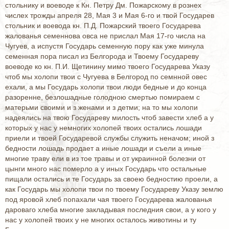
стольнику и воеводе к Кн. Петру Дм. Пожарскому в рознех
числех трожды апреля 28, Мая 3 и Мая 6-го и твой Государев
стольник и воевода кн. П.Д. Пожарский твоего Государева
жалованья семеннова овса не прислал Мая 17-го числа на
Чугуев, а испустя Государь семенную пору как уже минула
семенная пора писал из Белгорода и Твоему Государеву
воеводе ко кн. П.И. Щетинину мимо твоего Государева Указу
чтоб мы холопи твои с Чугуева в Белгород по семнной овес
ехали, а мы Государь холопи твои люди бедные и до конца
разоренне, безлошадные голодною смертью помираем с
матерьми своими и з женами и з детми; на то мы холопи
надеялись на твою Государеву милость чтоб завести хлеб а у
которых у нас у немногих холопей твоих остались лошади
приели и твоей Государевой службы служить неначом; иной з
бедности лошадь продает а иные лошади и съели а иные
многие траву ели в из тое травы и от украинной болезни от
цынги много нас померло а у иных Государь что остальные
пищали остались и те Государь за своею бедностию проели, а
как Государь мы холопи твои по твоему Государеву Указу землю
под яровой хлеб попахали чая твоего Государева жалованья
дароваго хлеба многие закладывая последния свои, а у кого у
нас у холопей твоих у не многих осталось животины и ту