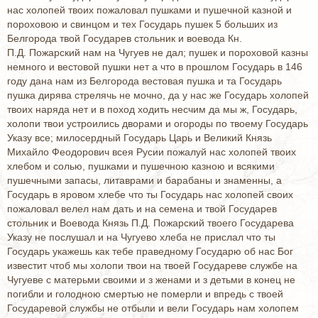
нас холопей твоих пожаловал пушками и пушечной казной и
пороховою и свинцом и тех Государь пушек 5 больших из
Белгорода твой Государев стольник и воевода Кн.
П.Д. Пожарский нам на Чугуев не дал; пушек и пороховой казны
немного и вестовой пушки нет а что в прошлом Государь в 146
году дана нам из Белгорода вестовая пушка и та Государь
пушка дирява стрелячь не мочно, да у нас же Государь холопей
твоих наряда нет и в поход ходить несчим да мы ж, Государь,
холопи твои устроились дворами и огороды по твоему Государь
Указу все; милосердный Государь Царь и Великий Князь
Михайло Феодорович всея Русии пожалуй нас холопей твоих
хлебом и солью, пушками и пушечною казною и всякими
пушечными запасы, литаврами и барабаны и знаменны, а
Государь в яровом хлебе что ты Государь нас холопей своих
пожаловал велел нам дать и на семена и твой Государев
стольник и Воевода Князь П.Д. Пожарский твоего Государева
Указу не послушал и на Чугуево хлеба не прислал что ты
Государь укажешь как тебе праведному Государю об нас Бог
известит чтоб мы холопи твои на твоей Государеве службе на
Чугуеве с матерьми своими и з женами и з детьми в конец не
погибли и голодною смертью не померли и впредь с твоей
Государевой службы не отбыли и вели Государь нам холопем