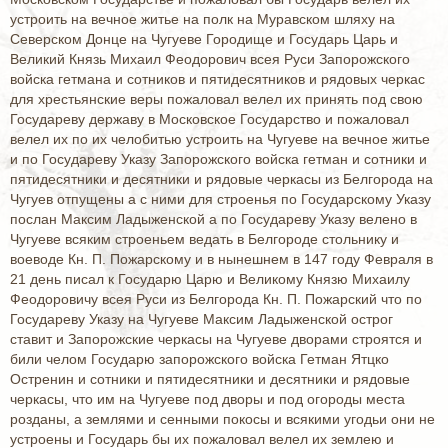
устроить на вечное житье на полк на Муравском шляху на
Северском Донце на Чугуеве Городище и Государь Царь и
Великий Князь Михаил Феодорович всея Руси Запорожского
войска гетмана и сотников и пятидесятников и рядовых черкас
для хрестьянские веры пожаловал велел их принять под свою
Государеву державу в Московское Государство и пожаловал
велел их по их челобитью устроить на Чугуеве на вечное житье
и по Государеву Указу Запорожского войска гетман и сотники и
пятидесятники и десятники и рядовые черкасы из Белгорода на
Чугуев отпущены а с ними для строенья по Государскому Указу
послан Максим Ладыженской а по Государеву Указу велено в
Чугуеве всяким строеньем ведать в Белгороде стольнику и
воеводе Кн. П. Пожарскому и в нынешнем в 147 году Февраля в
21 день писал к Государю Царю и Великому Князю Михаилу
Феодоровичу всея Руси из Белгорода Кн. П. Пожарский что по
Государеву Указу на Чугуеве Максим Ладыженской острог
ставит и Запорожские черкасы на Чугуеве дворами строятся и
били челом Государю запорожского войска Гетман Ятцко
Остренин и сотники и пятидесятники и десятники и рядовые
черкасы, что им на Чугуеве под дворы и под огороды места
розданы, а землями и сенными покосы и всякими угодьи они не
устроены и Государь бы их пожаловал велел их землею и