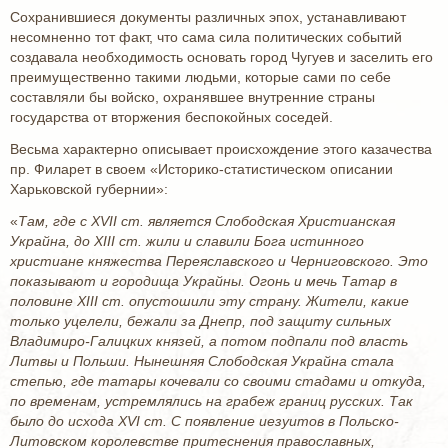
Сохранившиеся документы различных эпох, устанавливают
несомненно тот факт, что сама сила политических событий
создавала необходимость основать город Чугуев и заселить его
преимущественно такими людьми, которые сами по себе
составляли бы войско, охранявшее внутренние страны
государства от вторжения беспокойных соседей.
Весьма характерно описывает происхождение этого казачества
пр. Филарет в своем «Историко-статистическом описании
Харьковской губернии»:
«
Там, где
c
XVII ст. является Слободская Христианская
Украйна, до
XIII ст. жили и славили Бога истинного
христиане княжества Переяславского и Черниговского. Это
показывают и городища Украйны. Огонь и мечь Татар в
половине
XIII ст. опустошили эту страну. Жители, какие
только уцелели, бежали за Днепр, под защиту сильных
Владимиро-Галицких князей, а потом подпали под власть
Литвы и Польши. Нынешняя Слободская Украйна стала
степью, где татары кочевали со своими стадами и откуда,
по временам, устремлялись на грабеж границ русских. Так
было до исхода
XVI ст. С появление иезуитов в Польско-
Литовском королевстве притеснения православных,