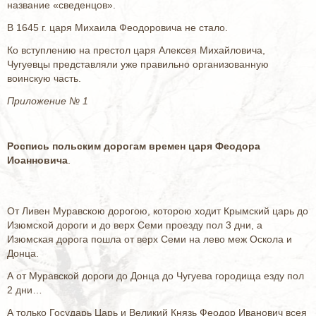
название «сведенцов».
В 1645 г. царя Михаила Феодоровича не стало.
Ко вступлению на престол царя Алексея Михайловича,
Чугуевцы представляли уже правильно организованную
воинскую часть.
Приложение № 1
Роспись польским дорогам времен царя Феодора
Иоанновича
.
От Ливен Муравскою дорогою, которою ходит Крымский царь до
Изюмской дороги и до верх Семи проезду пол 3 дни, а
Изюмская дорога пошла от верх Семи на лево меж Оскола и
Донца.
А от Муравской дороги до Донца до Чугуева городища езду пол
2 дни…
А только Государь Царь и Великий Князь Феодор Иванович всея