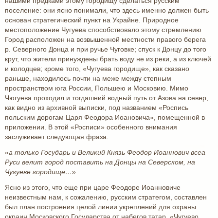
нашими предками этому городищу сделаться русским
поселение: они ясно понимали, что здесь именно должен быть
основан стратегический пункт на Украйне. Природное
местоположение Чугуева способствовало этому стремлению
Город расположен на возвышенной местности правого берега
р. Северного Донца и при ручье Чуговке; спуск к Донцу до того
крут, что жители принуждены брать воду не из реки, а из ключей
и колодцев; кроме того, «Чугуева городище», как сказано
раньше, находилось почти на меже между степным
пространством юга России, Польшею и Московию. Мимо
Чюгуева проходил и тогдашний водный путь от Азова на север,
как видно из архивной выписки, под названием «Роспись
польским дорогам Царя Феодора Иоановича», помещенной в
приложении. В этой «Росписи» особенного внимания
заслуживает следующая фраза:
«
а только Государь и Великий Князь Феодор Иоаннович всеа
Руси велит город поставить на Донцы на Северском, на
Чугуеве городище…
»
Ясно из этого, что еще при царе Феодоре Иоанновиче
неизвестным нам, к сожалению, русским стратегом, составлен
был план построения целой линии укреплений для охраны
окраин Московского Государства от набегов татар. «Чугуево