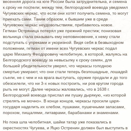
весенняя дорога на юге России была затруднительна, и семена
к сроку не поспели; между тем, белгородский воевода уведомил
Чугуевских черкас, что если они хотят получить семена, то могут
приехать сами. Таким образом, к бывшим уже в среде
Чугуевских черкас неудовольствиям, прибавилось новое.
Гетман Остряница потерял уже прежний престиж; понизовая
вольница стала оказывать ему неповиновение, к нему стали
подступать с упреками и укоризной. Видя себя в безвыходном
положении, гетман от имени всех Чугуевских черкас подал
царю Михаилу Феодоровичу челобитную, в которой, жалуясь на
Белгородского воеводу за невысылку к сроку семян, для
большей убедительности уверял, что черкасы голодною
смертью умирают, что они стали теперь безлошадные, лошадей
съели, не с чем и на врага выступать, оружие продали и до того
обезсилели, что ни 3-х новых построить, ни ров кругом города
рыть не могут. Далее черкасы жаловались, что в 1638 г.
Белгородский воевода прислал им пушку дырякую, «из которой
стрелять не мочно». В конце концов, черкасы просили царя-
государя наделить их хлебом, пушками, пушечными запасами,
порохом, пищалями, литаврами, барабанами и знаменами.
Но пока шла челобитная, шайки татар уже показались в
окрестностях Чугуева, и Яцко Остренин должен был выступить в