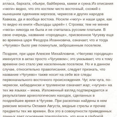
атласа, бархата, обьяри, байберека, камки и сукна.Из описания
«чюги» видно, что это костюм чисто восточный, схожий с
нынешним одеянием киргизов, черкесов и других народов
Кавказа, да и вообще востока. Носили «чюгу» и наши цари, как
то видно из книги «Выходцы царей» г. Строева; тем не менее
«чюга» никогда не была и не считалась русским платьем. В
свою очередь, название «городище», присвоенное Чугуеву еще
во времена царя Феодора Иоанновича, означает, что и тогда
«Чугуево» было уже покинутым, заброшенным поселком.
Позднее, при царе Алексее Михайловиче, «Чюгуево городище»
именуется в актах просто «Чугуевом»; это указывает, что к тому
времени оно стало уже населенным поселком. Но и в данном
случае, относительно правописания, следует признать, что
название «Чугуево» также носит на себе все следы
первоначального восточного происхождения. Чуг, или чуга, по-
черкески, кабардински и трухменски означает
жар
; «чугуне» на
тех же языках – межа. Изложенный взгляд подтверждается и
результатами археологических находок, сделанных в
позднейшее время в Чугуеве. При раскопках найдены в нем
римские монеты Октавия Августа, медные стрелы и прочие
предметы тех же времен. Все это в совокупности приведенных
данных дает основание предполагать, что еще в глубокой