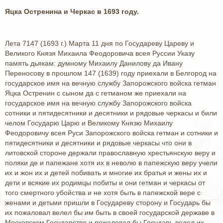
Яцка Остренина и Черкас в 1693 году.
Лета 7147 (1693 г.) Марта 11 дня по Государеву Цареву и
Великого Князя Михаила Феодоровича всея Руссии Указу
память дьякам: думному Михаилу Данилову да Ивану
Переносову в прошлом 147 (1639) году приехали в Белгород на
государское имя на вечную службу Запорожского войска гетман
Яцка Остренин с сыном да с гетманом же приехали на
государское имя на вечную службу Запорожского войска
сотники и пятидесятники и десятники и рядовые черкасы и били
челом Государю Царю и Великому Князю Михаилу
Феодоровичу всея Руси Запорожского войска гетман и сотники и
пятидесятники и десятники и рядовые черкасы что они в
литовской стороне держали православную хрестьянскую веру и
поляки де и папежане хотя их в неволю в папежскую веру учели
их и жон их и детей побивать и многие их братья и жены их и
дети и всякие их родимцы побиты и они гетман и черкасы от
того смертного убойства и не хотя быть в папежской вере с
женами и детьми пришли в Государеву сторону и Государь бы
их пожаловал велел бы им быть в своей государской державе в
Московском Государстве и пожаловал бы Государь велел их