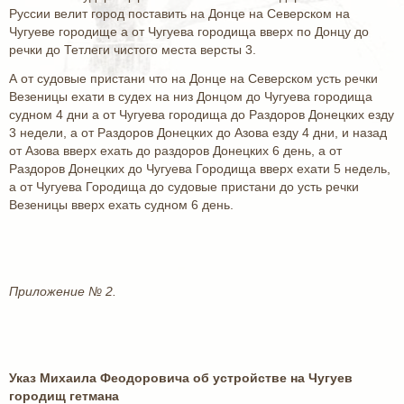
Руссии велит город поставить на Донце на Северском на
Чугуеве городище а от Чугуева городища вверх по Донцу до
речки до Тетлеги чистого места версты 3.
А от судовые пристани что на Донце на Северском усть речки
Везеницы ехати в судех на низ Донцом до Чугуева городища
судном 4 дни а от Чугуева городища до Раздоров Донецких езду
3 недели, а от Раздоров Донецких до Азова езду 4 дни, и назад
от Азова вверх ехать до раздоров Донецких 6 день, а от
Раздоров Донецких до Чугуева Городища вверх ехати 5 недель,
а от Чугуева Городища до судовые пристани до усть речки
Везеницы вверх ехать судном 6 день.
Приложение № 2.
Указ Михаила Феодоровича об устройстве на Чугуев
городищ гетмана