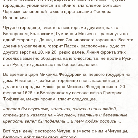
городище» упоминается и в «Книге, глаголемой Большой
Чертеж», сочиненной также в царствование Феодора
Иоанновича.
Чугуево городище, вместе с некоторыми другими, как-то:
Белгородом, Колковским, Гумнино и Мохчево – раскинуты по
одной стороне р. Донца, ниже Сашиновского городища. Все эти
древние укрепления, говорит Пассек, расположены одно от
другого верст на 10, на 20, редко далее. Линия фронта этих
поселков заметно обращена на юго-восток, т.е. не против Руси,
а от Руси, что доказывает их боевое значение.
Во времена царя Михаила Феодоровича, первого государя из
дома Романовых, забытое городище вновь населяется и
делается городом. Наказ царя Михаила Феодоровича от 20
февраля 1626 г. к Белгородскому воеводе князю Григорию
Тюфякину, между прочим, гласит следующее.
«
послал бы служилых, жилецких, охочих и иных людей,
стрельцов и казаков на «Чугуево», земляные и деревянные
крепости велел бы поделать… и тем людям роспись
»..
Вот год и день, с которого Чугуев, а вместе с ним и Чугуевцы,
безпорно могут вести свою историю.