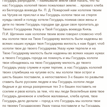
Государь рапродали, – наимывали земли свои пахать, что ты
нас Государь холопей твоих пожаловал землю… яроваго хлеба
из Белгорода воевода Кн. П. Д. Пожарский нам холопем твоим
на Чугуев не прислал и мы Государь холопи твои не стерпя
нужды своей и голоду хотели Государь поимав свои жены и
дети по твоим Государь городам где души своя пропитать до
Твоего Государева Указу и Твой Государь воевода Князь
П.И. Щетинин нам холопем твоим всем говорил словесно чтоб
мы холопи твои на Твою Государеву милость были надежны во
всяких наших нуждах твоя Государева милость к нам будет, чтоб
холопи твои до твоего Государева Указу нужи терпели и на
Твою Государеву милость были надежны во всяких наших нужах
а твоего Государь города не покинуть и мы Государь холопи
твои обнадежась на твою Государеву милость до твоего
Государь указу служим и нужи терпим, а нас Государь холопей
твоих службишка на чугуеве есть: мы холопи твои острог и
шесть башен поставили, а непоставлено 3-х башен по развытке
ставить было русским людем и мы Государь холопи люди
бедные и до конца разоренные тех 3-х башен поставить не
ссилим и рвов копать за тем, что мы люди безхлебные взяв твое
Государь денежное и хлебное жалованье, хлеба купив, твое
Государь дело делали – город а что Государь мы холопи твои
по твоему Государскому Указу город поставили и ты Государь