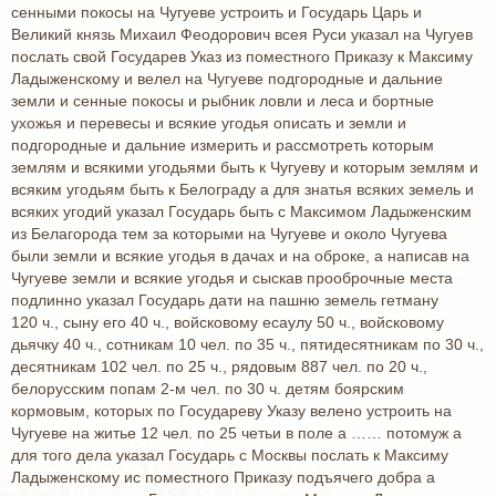
сенными покосы на Чугуеве устроить и Государь Царь и
Великий князь Михаил Феодорович всея Руси указал на Чугуев
послать свой Государев Указ из поместного Приказу к Максиму
Ладыженскому и велел на Чугуеве подгородные и дальние
земли и сенные покосы и рыбник ловли и леса и бортные
ухожья и перевесы и всякие угодья описать и земли и
подгородные и дальние измерить и рассмотреть которым
землям и всякими угодьями быть к Чугуеву и которым землям и
всяким угодьям быть к Белограду а для знатья всяких земель и
всяких угодий указал Государь быть с Максимом Ладыженским
из Белагорода тем за которыми на Чугуеве и около Чугуева
были земли и всякие угодья в дачах и на оброке, а написав на
Чугуеве земли и всякие угодья и сыскав прооброчные места
подлинно указал Государь дати на пашню земель гетману
120 ч., сыну его 40 ч., войсковому есаулу 50 ч., войсковому
дьячку 40 ч., сотникам 10 чел. по 35 ч., пятидесятникам по 30 ч.,
десятникам 102 чел. по 25 ч., рядовым 887 чел. по 20 ч.,
белорусским попам 2-м чел. по 30 ч. детям боярским
кормовым, которых по Государеву Указу велено устроить на
Чугуеве на житье 12 чел. по 25 четьи в поле а …… потомуж а
для того дела указал Государь с Москвы послать к Максиму
Ладыженскому ис поместного Приказу подъячего добра а