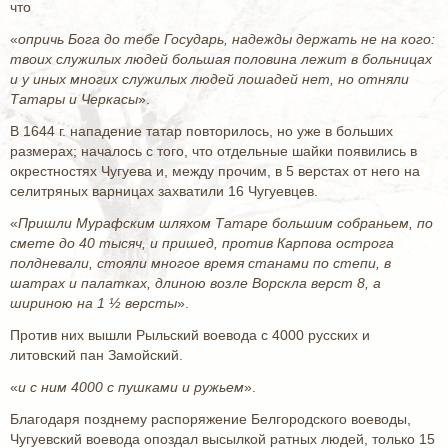
что
«
опричь Бога до тебе Государь, надежды держать не на кого:
твоих служилых людей большая половина лежит в больницах
и у иных многих служилых людей лошадей нет, но отняли
Татары и Черкасы
».
В 1644 г. нападение татар повторилось, но уже в больших
размерах; началось с того, что отдельные шайки появились в
окрестностях Чугуева и, между прочим, в 5 верстах от него на
селитряных варницах захватили 16 Чугуевцев.
«
Пришли Мурафским шляхом Татаре большим собраньем, по
смете до 40 тысяч, и пришед, против Карпова острога
полдневали, стояли многое время станами по степи, в
шатрах и палатках, длиною возле Ворскла верст 8, а
шириною на 1 ½ версты
».
Против них вышли Рыльский воевода с 4000 русских и
литовский пан Замойский.
«
и с ним 4000 с пушками и ружьем
».
Благодаря позднему распоряжение Белгородского воеводы,
Чугуевский воевода опоздал высылкой ратных людей, только 15