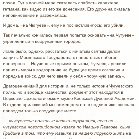
поход. Тут в полной мере сказалась слабость характера
гетмана, как видно из его же донесения. Его дружина оказала
неповиновение и разбежалась.
И дома, «на Чюгуеве», ему не посчастливилось: его убили.
Так печально кончилась первая попытка основать «на Чугуеве»
укрепленный и вооруженный городок.
Жаль было, однако, расстаться с начатым святым делом
защиты Московского Государства от неистовых набегов
иноверных… Наученные горьким опытом, Чугуевцы решили
принять меры к водворению на будущее время согласия и
порядка в войск, для чего ввели у себя «поручную запись».
Драгоценнейший для истории и, не только истории Чугуевского
полка, но и вообще казачества, документ этот находится в
Церковно-археологическом музее Киевской Духовной Академии.
В отделе приложений мы помещаем его в подлиннике, здесь же
приведем только следующее место:
… «
чугуевские полковые казаки поручилися, если по
чугуевском новоприборном казаке по Ивашке Павлове, сыне
Гридине в том, что ему Ивашке за нашею порукою жить на