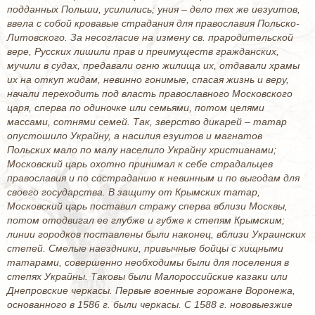
подданных Польши, усилились; уния – дело тех же иезуитов,
ввела с собой кровавые страдания для православия Польско-
Литовского. За несогласие на измену св. прародительской
вере, Русских лишили прав и преимуществ гражданских,
мучили в судах, предавали огню жилища их, отдавали храмы
их на откуп жидам, невинно гонимые, спасая жизнь и веру,
начали переходить под власть православного Московского
царя, сперва по одиночке или семьями, потом целями
массами, сотнями семей. Так, зверство дикарей – татар
опустошило Украйну, а насилия езуитов и магнатов
Польских мало по малу населило Украйну христианами;
Московский царь охотно принимал к себе страдальцев
православия и по состраданию к невинным и по выгодам для
своего государства. В защиту от Крымских татар,
Московский царь поставил стражу сперва вблизи Москвы,
потом отодвигал ее глубже и губже к степям Крымским;
линии городков поставлены были наконец, вблизи Украинских
степей. Смелые наездники, привычные бойцы с хищными
татарами, совершенно необходимы были для поселения в
степях Украйны. Таковы были Малороссийские казаки или
Днепровские черкасы. Первые военные горожане Воронежа,
основанного в 1586 г. были черкасы. С 1588 г. нововыезжие