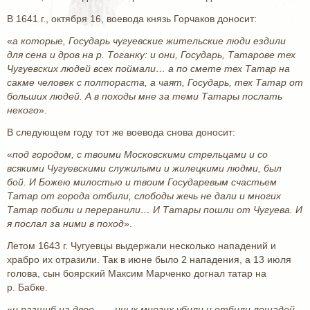
В 1641 г., октября 16, воевода князь Горчаков доносит:
«
а которые, Государь чугуевские жительские люди ездили
для сена и дров на р. Тоганку: и они, Государь, Татарове тех
Чугуевских людей всех поймали… а по смете тех Татар на
сакме человек с полтораста, а чаят, Государь, тех Татар от
больших людей. А в походы мне за теми Татары послать
некого
».
В следующем году тот же воевода снова доносит:
«
под городом, с твоими Московскими стрельцами и со
всякими Чугуевскими служилыми и жилецкими людми, был
бой. И Божею милостью и твоим Государевым счастьем
Татар от города отбили, слободы жечь не дали и многих
Татар побили и переранили… И Татары пошли от Чугуева. И
я послал за ними в поход
».
Летом 1643 г. Чугуевцы выдержали несколько нападений и
храбро их отразили. Так в июне было 2 нападения, а 13 июля
голова, сын боярский Максим Марченко догнал татар на
р. Бабке.
«
и разшиб на двое… – иных многих убили и отбили лошадей