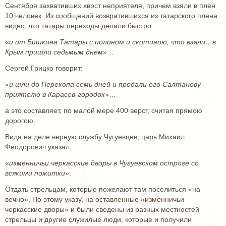
Сентября захвативших хвост неприятеля, причем взяли в плен
10 человек. Из сообщений возвратившихся из татарского плена
видно, что татары переходы делали быстро
«
и от Бишкина Татары с полоном и скотиною, что взяли…в
Крым пришли седьмым днем
»…
Сергей Грицко говорит:
«
и шли до Перекопа семь дней и продали его Салтанову
приятелю в Карасев-городок
»…
а это составляет, по малой мере 400 верст, считая прямою
дорогою.
Видя на деле верную службу Чугуевцев, царь Михаил
Феодорович указал:
«
изменничьи черкасские дворы в Чугуевском остроге со
всякими пожитки
».
Отдать стрельцам, которые пожелают там поселиться «на
вечно». По этому указу, на оставленные «изменничьи
черкасские дворы» и были сведены из разных местностей
стрельцы и другие служилые люди, которые и получили