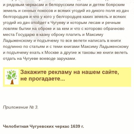
и рядовым черкасам и белорусским попам и детям боярским
земель и сенных покосов и всяких угодий из дикого поля из дач
белгородцев и что у кого у белгородцев каких земель и всяких
угодий из дач отойдет к Чугуеву и которым лесам и речным
ловлям бытии на оброке и за кем и что с которово обрачново
места Государю в казну оброку платить и Максиму
Ладыженскому и подъячему то все велети написать в книги
подлинно по статьям и с теми книгами Максиму Ладыженскому
и подъячему ехать к Москве а другие ж таковы же книги велеть
отдать на Чугуеве воеводе заруками.
Приложение № 3.
Челобитная Чугуевских черкас 1639 г.