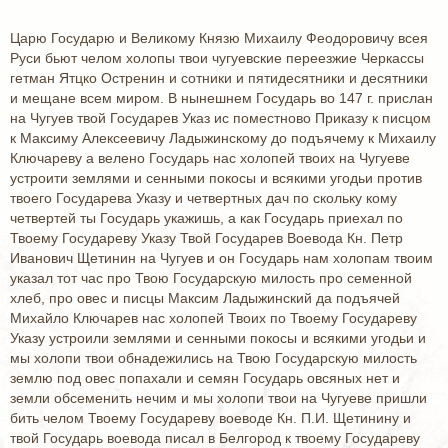
Царю Государю и Великому Князю Михаилу Феодоровичу всея
Руси бьют челом холопы твои чугуевские переезжие Черкассы
гетман Ятцко Остренин и сотники и пятидесятники и десятники
и мещане всем миром. В нынешнем Государь во 147 г. прислан
на Чугуев твой Государев Указ ис поместново Приказу к писцом
к Максиму Алексеевичу Ладыжинскому до подъячему к Михаилу
Ключареву а велено Государь нас холопей твоих на Чугуеве
устроити землями и сенными покосы и всякими угодьи против
твоего Государева Указу и четвертных дач по скольку кому
четвертей ты Государь укажишь, а как Государь приехал по
Твоему Государеву Указу Твой Государев Воевода Кн. Петр
Иванович Щетинин на Чугуев и он Государь нам холопам твоим
указал тот час про Твою Государскую милость про семенной
хлеб, про овес и писцы Максим Ладыжинский да подъячей
Михайло Ключарев нас холопей Твоих по Твоему Государеву
Указу устроили землями и сенными покосы и всякими угодьи и
мы холопи твои обнадежились на Твою Государскую милость
землю под овес попахали и семян Государь овсяных нет и
земли обсеменить нечим и мы холопи твои на Чугуеве пришли
бить челом Твоему Государеву воеводе Кн. П.И. Щетинину и
твой Государь воевода писал в Белгород к твоему Государеву