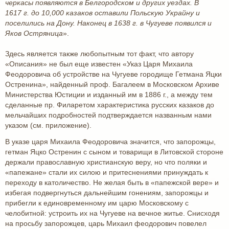
черкасы появляются в Белгородском и других уездах. В
1617 г. до 10,000 казаков оставили Польскую Украйну и
поселились на Дону. Наконец в 1638 г. в Чугуеве появился и
Яков Остряница
».
Здесь является также любопытным тот факт, что автору
«Описания» не был еще известен «Указ Царя Михаила
Феодоровича об устройстве на Чугуеве городище Гетмана Яцки
Остренина», найденный проф. Багалеем в Московском Архиве
Министерства Юстиции и изданный им в 1886 г., а между тем
сделанные пр. Филаретом характеристика русских казаков до
мельчайших подробностей подтверждается названным нами
указом (см. приложение).
В указе царя Михаила Феодоровича значится, что запорожцы,
гетман Яцко Остренин с сыном и товарищи в Литовской стороне
держали православную христианскую веру, но что поляки и
«папежане» стали их силою и притеснениями принуждать к
переходу в католичество. Не желая быть в «папежской вере» и
избегая подвергнуться дальнейшим гонениям, запорожцы и
прибегли к единовременному им царю Московскому с
челобитной: устроить их на Чугуеве на вечное житье. Снисходя
на просьбу запорожцев, царь Михаил феодорович повелел