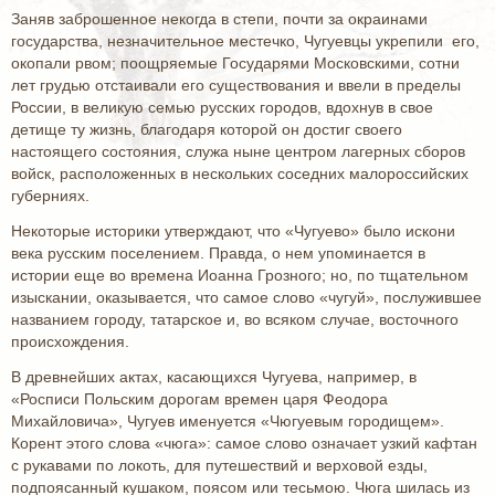
Заняв заброшенное некогда в степи, почти за окраинами
государства, незначительное местечко, Чугуевцы укрепили его,
окопали рвом; поощряемые Государями Московскими, сотни
лет грудью отстаивали его существования и ввели в пределы
России, в великую семью русских городов, вдохнув в свое
детище ту жизнь, благодаря которой он достиг своего
настоящего состояния, служа ныне центром лагерных сборов
войск, расположенных в нескольких соседних малороссийских
губерниях.
Некоторые историки утверждают, что «Чугуево» было искони
века русским поселением. Правда, о нем упоминается в
истории еще во времена Иоанна Грозного; но, по тщательном
изыскании, оказывается, что самое слово «чугуй», послужившее
названием городу, татарское и, во всяком случае, восточного
происхождения.
В древнейших актах, касающихся Чугуева, например, в
«Росписи Польским дорогам времен царя Феодора
Михайловича», Чугуев именуется «Чюгуевым городищем».
Корент этого слова «чюга»: самое слово означает узкий кафтан
с рукавами по локоть, для путешествий и верховой езды,
подпоясанный кушаком, поясом или тесьмою. Чюга шилась из