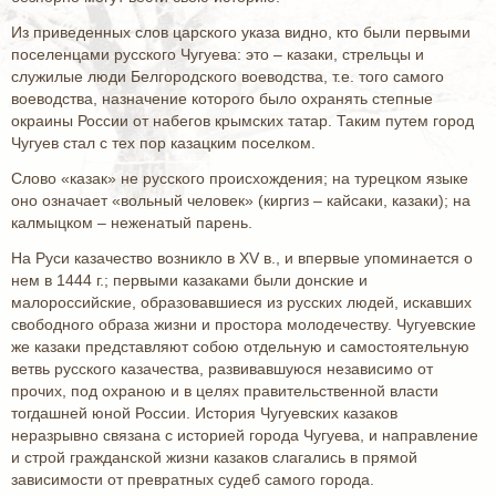
Из приведенных слов царского указа видно, кто были первыми
поселенцами русского Чугуева: это – казаки, стрельцы и
служилые люди Белгородского воеводства, т.е. того самого
воеводства, назначение которого было охранять степные
окраины России от набегов крымских татар. Таким путем город
Чугуев стал с тех пор казацким поселком.
Слово «казак» не русского происхождения; на турецком языке
оно означает «вольный человек» (киргиз – кайсаки, казаки); на
калмыцком – неженатый парень.
На Руси казачество возникло в XV в., и впервые упоминается о
нем в 1444 г.; первыми казаками были донские и
малороссийские, образовавшиеся из русских людей, искавших
свободного образа жизни и простора молодечеству. Чугуевские
же казаки представляют собою отдельную и самостоятельную
ветвь русского казачества, развивавшуюся независимо от
прочих, под охраною и в целях правительственной власти
тогдашней юной России. История Чугуевских казаков
неразрывно связана с историей города Чугуева, и направление
и строй гражданской жизни казаков слагались в прямой
зависимости от превратных судеб самого города.