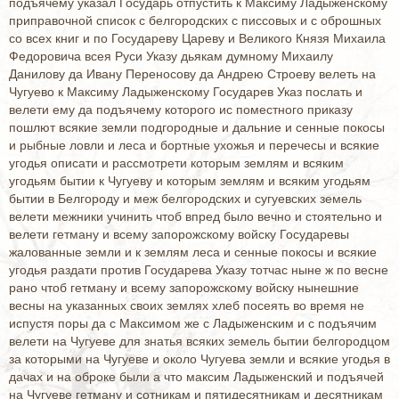
подъячему указал Государь отпустить к Максиму Ладыженскому
приправочной список с белгородских с писсовых и с оброшных
со всех книг и по Государеву Цареву и Великого Князя Михаила
Федоровича всея Руси Указу дьякам думному Михаилу
Данилову да Ивану Переносову да Андрею Строеву велеть на
Чугуево к Максиму Ладыженскому Государев Указ послать и
велети ему да подъячему которого ис поместного приказу
пошлют всякие земли подгородные и дальние и сенные покосы
и рыбные ловли и леса и бортные ухожья и перечесы и всякие
угодья описати и рассмотрети которым землям и всяким
угодьям бытии к Чугуеву и которым землям и всяким угодьям
бытии в Белгороду и меж белгородских и сугуевских земель
велети межники учинить чтоб впред было вечно и стоятельно и
велети гетману и всему запорожскому войску Государевы
жалованные земли и к землям леса и сенные покосы и всякие
угодья раздати против Государева Указу тотчас ныне ж по весне
рано чтоб гетману и всему запорожскому войску нынешние
весны на указанных своих землях хлеб посеять во время не
испустя поры да с Максимом же с Ладыженским и с подъячим
велети на Чугуеве для знатья всяких земель бытии белгородцом
за которыми на Чугуеве и около Чугуева земли и всякие угодья в
дачах и на оброке были а что максим Ладыженский и подъячей
на Чугуеве гетману и сотникам и пятидесятникам и десятникам