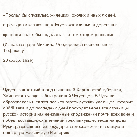
«Послал бы служилых, жилецких, охочих и иных людей,
стрельцов и казаков на «Чугуево»земляныя и деревяныя
крепости велел бы поделать … и тем людям роспись».
(Из наказа царя Михаила Феодоровича воеводе князю
Тюфякину
20 февр. 1626)
Чугуев, заштатный город нынешней Харьковской губернии,
Змиевского уезда, – был родиной Чугуевцев. В Чугуеве
образовалась и сплотилась та горсть русских удальцев, которые
с XVII века и до последних дней проходят через все страницы
русской истории как неизменные сподвижники почти всех войн и
побед, доставшихся в течении трех минувших веков на долю
Руси, разросшейся из Государства московского в великую и
обширную Российскую Империю.