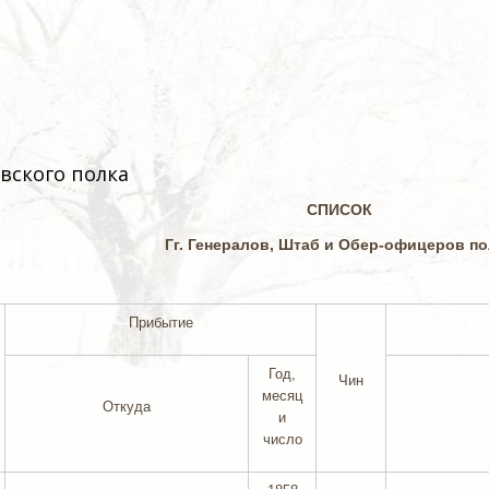
вского полка
СПИСОК
Гг. Генералов, Штаб и Обер-офицеров по
Прибытие
Год,
Чин
месяц
Откуда
и
число