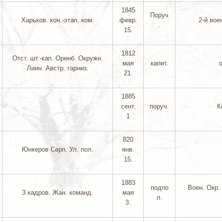
1845
Поруч
Харьков. кон.-этап. ком.
февр.
2-й вое
.
15.
1812
Отст. шт.-кап. Оренб. Окружн.
мая
капит.
Лиин. Австр. гарниз.
21.
1885
сент.
поруч.
К
1
820
Юнкеров Серп. Ул. пол.
янв.
15.
1883
подпо
Воен. Окр.
З кадров. Жан. команд.
мая
л.
3.