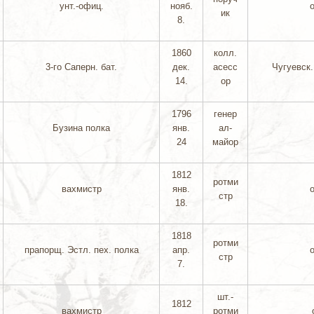
унт.-офиц.
нояб.
ик
8.
1860
колл.
3-го Саперн. бат.
дек.
асесс
Чугуевск.
14.
ор
1796
генер
Бузина полка
янв.
ал-
24
майор
1812
ротми
вахмистр
янв.
стр
18.
1818
ротми
прапорщ. Эстл. пех. полка
апр.
стр
7.
шт.-
1812
вахмистр
ротми