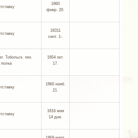
1860
отставку
февр. 20.
18311
отставку
сент. 1-.
ат. Тобольск. пех.
1854 окт.
полка
17.
1860 нояб.
отставку
21.
1816 мая
отставку
14 дня.
1869 март.