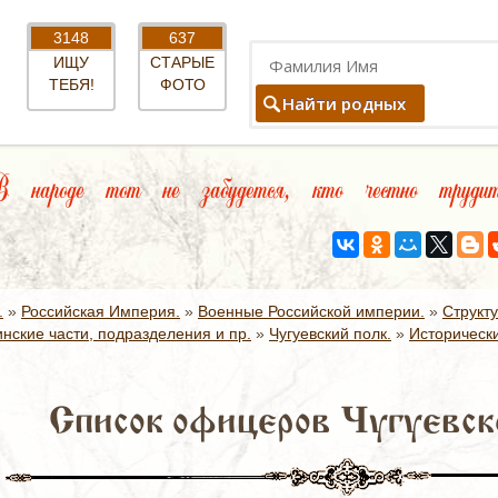
3148
637
ИЩУ
СТАРЫЕ
ТЕБЯ!
ФОТО
Найти родных
народе тот не забудется, кто честно трудит
.
»
Российская Империя.
»
Военные Российской империи.
»
Структ
нские части, подразделения и пр.
»
Чугуевский полк.
»
Исторически
Список офицеров Чугуевск