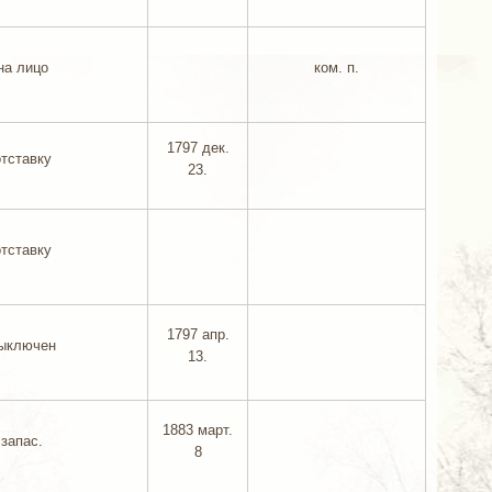
на лицо
ком. п.
1797 дек.
отставку
23.
отставку
1797 апр.
ыключен
13.
1883 март.
запас.
8