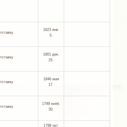
1823 янв.
отставку
5.
1801 дек.
отставку
25.
1846 мая
отставку
17.
1799 нояб.
отставку
30.
1798 окт.