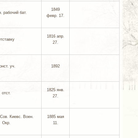
1849
н. рабочий бат.
февр. 17.
1816 апр.
отставку
27.
онст. уч.
1892
1825 янв.
отст.
27.
 Сов. Киевс. Воен.
1885 мая
Окр.
11.