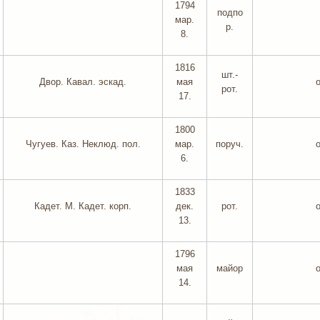
1794
подпо
мар.
р.
8.
1816
шт.-
Двор. Кавал. эскад.
мая
рот.
17.
1800
Чугуев. Каз. Неклюд. пол.
мар.
поруч.
6.
1833
Кадет. М. Кадет. корп.
дек.
рот.
13.
1796
мая
майор
14.