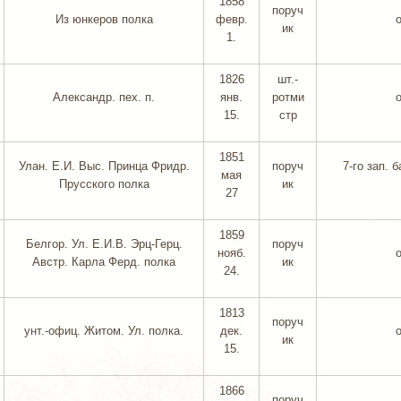
1858
поруч
Из юнкеров полка
февр.
ик
1.
1826
шт.-
Александр. пех. п.
янв.
ротми
15.
стр
1851
Улан. Е.И. Выс. Принца Фридр.
поруч
7-го зап. б
мая
Прусского полка
ик
27
1859
Белгор. Ул. Е.И.В. Эрц-Герц.
поруч
нояб.
Австр. Карла Ферд. полка
ик
24.
1813
поруч
унт.-офиц. Житом. Ул. полка.
дек.
ик
15.
1866
поруч