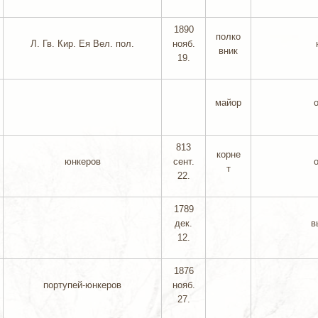
1890
полко
Л. Гв. Кир. Ея Вел. пол.
нояб.
вник
19.
майор
813
корне
юнкеров
сент.
т
22.
1789
дек.
в
12.
1876
портупей-юнкеров
нояб.
27.