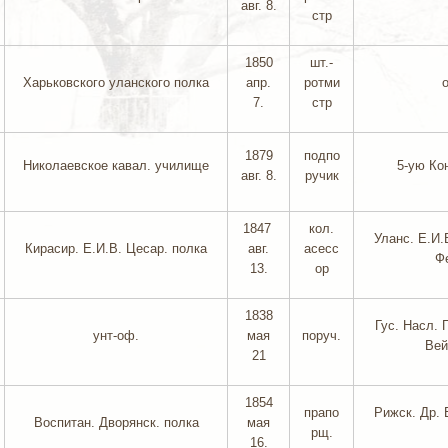
авг. 8.
стр
1850
шт.-
Харьковского уланского полка
апр.
ротми
7.
стр
1879
подпо
Николаевское кавал. училище
5-ую Кон
авг. 8.
ручик
1847
кол.
Уланс. Е.И.
Кирасир. Е.И.В. Цесар. полка
авг.
асесс
Ф
13.
ор
1838
Гус. Насл. 
унт-оф.
мая
поруч.
Вей
21
1854
прапо
Рижск. Др. 
Воспитан. Дворянск. полка
мая
рщ.
16.