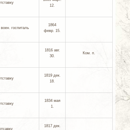
отставку
12.
1864
 воен. госпиталь
февр. 15.
1816 авг.
Ком. п.
30.
1819 дек.
отставку
18.
1834 мая
отставку
1.
1817 дек.
отсавку