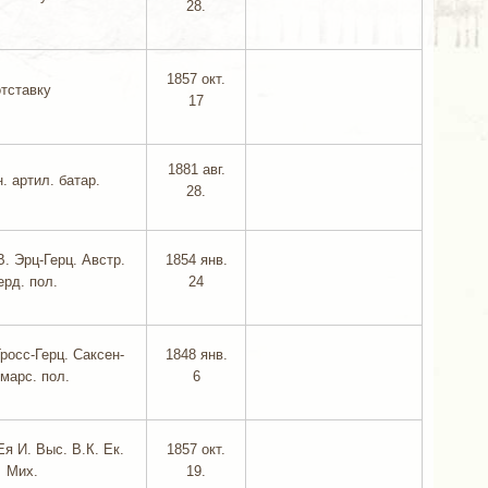
28.
1857 окт.
отставку
17
1881 авг.
. артил. батар.
28.
В. Эрц-Герц. Австр.
1854 янв.
ерд. пол.
24
Гросс-Герц. Саксен-
1848 янв.
марс. пол.
6
Ея И. Выс. В.К. Ек.
1857 окт.
Мих.
19.