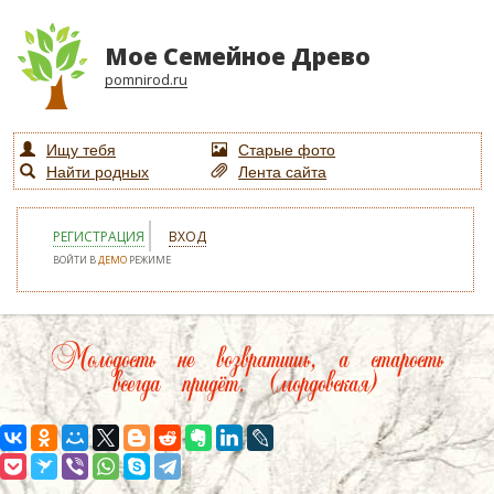
Мое Семейное Древо
pomnirod.ru
Ищу тебя
Старые фото
Найти родных
Лента сайта
РЕГИСТРАЦИЯ
ВХОД
ВОЙТИ В
ДЕМО
РЕЖИМЕ
Молодость не возвратишь, а старость
всегда придёт. (мордовская)