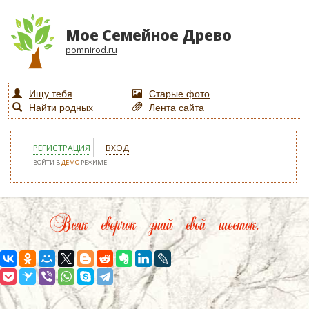
Мое Семейное Древо
pomnirod.ru
Ищу тебя
Старые фото
Найти родных
Лента сайта
РЕГИСТРАЦИЯ
ВХОД
ВОЙТИ В
ДЕМО
РЕЖИМЕ
Всяк сверчок знай свой шесток.