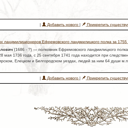
|
Добавить нового
|
Прикрепить существ
х ландмилиционеров Ефремовского ландмилицкого полка за 1755 
йлович
(1686 - ?) — полковник Ефремовского ландмилицкого полка в
28 мая 1736 года, с 25 сентября 1741 года находится при следств
рском, Елецком и Белгородском уездах, людей за ним 64 души м.п
|
Добавить нового
|
Прикрепить существ