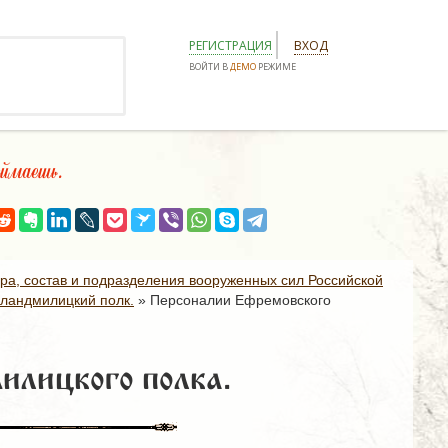
РЕГИСТРАЦИЯ
ВХОД
ВОЙТИ В
ДЕМО
РЕЖИМЕ
маешь.
ура, состав и подразделения вооруженных сил Российской
ландмилицкий полк.
»
Персоналии Ефремовского
илицкого полка.