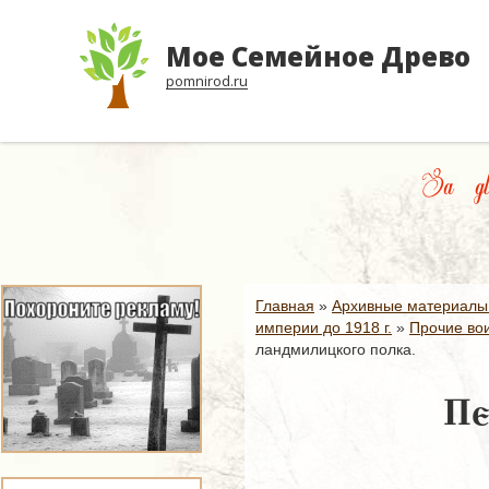
ACE
Мое Семейное Древо
pomnirod.ru
За дв
Главная
»
Архивные материалы
империи до 1918 г.
»
Прочие вои
ландмилицкого полка.
Пе