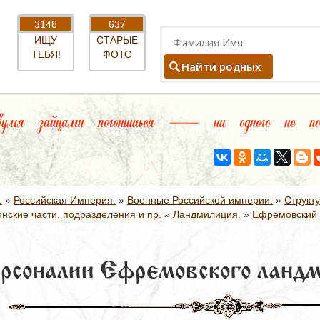
3148
637
ИЩУ
СТАРЫЕ
ТЕБЯ!
ФОТО
Найти родных
умя зайцами погонишься — ни одного не пой
.
»
Российская Империя.
»
Военные Российской империи.
»
Структ
нские части, подразделения и пр.
»
Ландмилиция.
»
Ефремовский 
рсоналии Ефремовского ландм