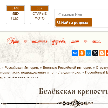
3148
637
ИЩУ
СТАРЫЕ
ТЕБЯ!
ФОТО
Найти родных
Кто не испытал дружбы, тот не жил.
.
»
Российская Империя.
»
Военные Российской империи.
»
Структ
нские части, подразделения и пр.
»
Ландмилиция.
»
Поселённый Б
а.
»
Белёвская крепость.
Белёвская крепость