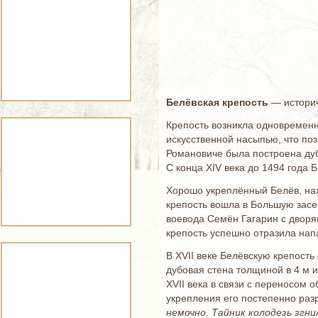
Белёвская крепость
— историч
Крепость возникла одновременн
искусственной насыпью, что по
Романовиче была построена дуб
С конца XIV века до 1494 года 
Хорошо укреплённый Белёв, нах
крепость вошла в Большую засеч
воевода Семён Гагарин с дворян
крепость успешно отразила нап
В XVII веке Белёвскую крепость
дубовая стена толщиной в 4 м 
XVII века в связи с переносом 
укрепления его постепенно разр
немочно. Тайник колодезь згни