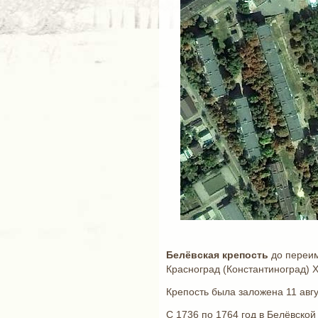
Белёвская крепость
до переим
Красноград (Константиноград) Х
Крепость была заложена 11 авгу
С 1736 по 1764 год в Белёвско