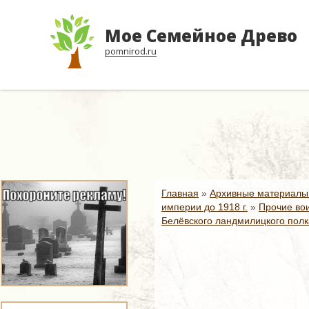
Мое Семейное Древо
pomnirod.ru
Главная
»
Архивные материалы
империи до 1918 г.
»
Прочие вои
Белёвского ландмилицкого полк