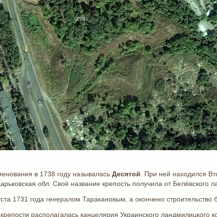
енования в 1738 году называлась
Десятой
. При ней находился В
арьковская обл. Своё название крепость получила от Белёвского л
ста 1731 года генералом Таракановым, а окончено строительство б
й крепости располагалась канцелярия Украинского ландмилицкого 