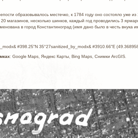
епости образовывалось местечко, к 1784 году оно состояло уже из 
 20 магазинов, несколько шинков, каждый год проводились 3 ярмарк
менована в город Константиноград (имя дано было в честь внука 
by_modx& #398.25"N 35°27sanitized_by_modx& #3910.66"E (49.368958
имках
: Google Maps, Яндекс Карты, Bing Maps, Снимки ArcGIS.