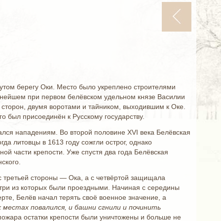
рутом берегу Оки. Место было укреплено строителями
ьнейшем при первом белёвском удельном князе Василии
сторон, двумя воротами и тайником, выходившим к Оке.
его был присоединён к Русскому государству.
лся нападениям. Во второй половине XVI века Белёвская
да литовцы в 1613 году сожгли острог, однако
ной части крепости. Уже спустя два года Белёвская
ского.
 с третьей стороны — Ока, а с четвёртой защищала
 три из которых были проездными. Начиная с середины
ерте, Белёв начал терять своё военное значение, а
 местах повалился, и башни сгнили и починить
 пожара остатки крепости были уничтожены и больше не