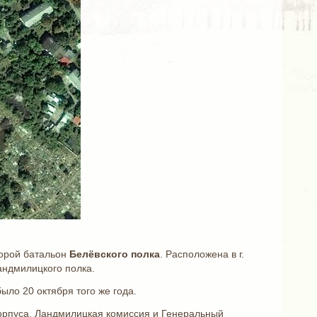
торой батальон
Белёвского
полка
. Расположена в г.
андмилицкого полка.
ыло 20 октября того же года.
корпуса, Ландмилицкая комиссия и Генеральный