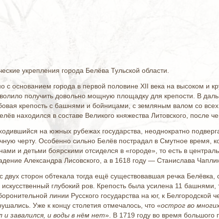
еские укрепления города Белёва Тульской области.
о с основанием города в первой половине XII века на высоком и к
зволило получить довольно мощную площадку для крепости. В дал
овая крепость с башнями и бойницами, с земляным валом со всех 
Белёв находился в составе Великого княжества Литовского, после ч
одившийся на южных рубежах государства, неоднократно подверга
ную черту. Особенно сильно Белёв пострадал в Смутное время, ког
ами и детьми боярскими отсиделся в «городе», то есть в централь
адение Александра Лисовского, а в 1618 году — Станислава Чаплин
 с двух сторон обтекала тогда ещё существовавшая речка Белёвка,
и искусственный глубокий ров. Крепость была усилена 11 башнями,
оборонительной линии Русского государства на юг, к Белгородской ч
ушались. Уже к концу столетия отмечалось, что «
острог во многих
л и завалился, и воды в нём нет
». В 1719 году во время большого