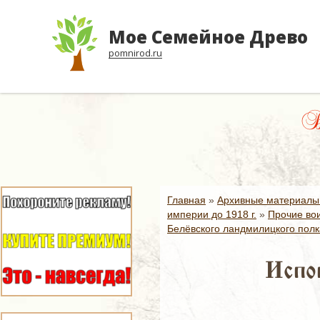
Мое Семейное Древо
pomnirod.ru
Вл
Главная
»
Архивные материалы
империи до 1918 г.
»
Прочие вои
Белёвского ландмилицкого полк
Испо