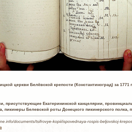
цкой церкви Белёвской крепости (Константиноград) за 1771 г
и, присутствующие Екатерининской канцелярии, провинциаль
ка, пикинеры Белевской роты Донецкого пикинерского полка,
ne.info/documents/tsifrovye-kopii/ispovednaya-rospis-beljovskoj-krepo
а