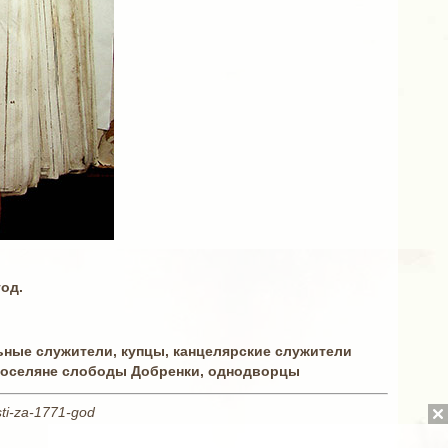
од.
ные служители, купцы, канцелярские служители
 поселяне слободы Добренки, однодворцы
sti-za-1771-god