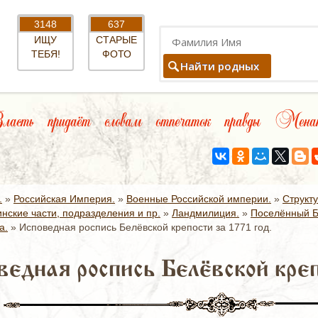
3148
637
ИЩУ
СТАРЫЕ
ТЕБЯ!
ФОТО
Найти родных
асть придаёт словам отпечаток правды Менан
.
»
Российская Империя.
»
Военные Российской империи.
»
Структ
нские части, подразделения и пр.
»
Ландмилиция.
»
Поселённый Б
а.
»
Исповедная роспись Белёвской крепости за 1771 год.
ведная роспись Белёвской креп