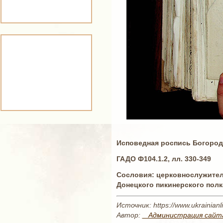
Исповедная роспись Богороди
ГАДО Ф104.1.2, лл. 330-349
Сословия: церковнослужител
Донецкого пикинерского пол
Источник: https://www.ukrainianli
Автор:
_ Администрация сайт