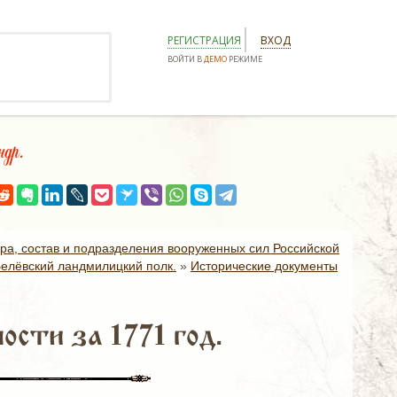
РЕГИСТРАЦИЯ
ВХОД
ВОЙТИ В
ДЕМО
РЕЖИМЕ
др.
ура, состав и подразделения вооруженных сил Российской
елёвский ландмилицкий полк.
»
Исторические документы
ости за 1771 год.