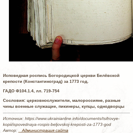
Исповедная роспись Богородицкой церкви Белёвской
крепости (Константиноград) за 1773 год.
ГАДО Ф104.1.4, лл. 719-754
Сословия: церковнослужители, малороссияне, разные
чины военные служащие, пикинеры, купцы, однодворцы
Источник: https://www.ukrainianline.info/documents/tsifrovye-
kopii/ispovednaya-rospis-beljovskoj-kreposti-za-1773-god
Автор:
_ Администрация сайта