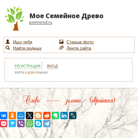
Мое Семейное Древо
pomnirod.ru
Ищу тебя
Старые фото
Найти родных
Лента сайта
РЕГИСТРАЦИЯ
ВХОД
ВОЙТИ В
ДЕМО
РЕЖИМЕ
Слово — золото. (еврейская)