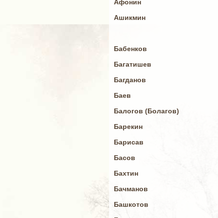
Афонин
Ашикмин
Бабенков
Багатишев
Багданов
Баев
Балогов (Болагов)
Барекин
Барисав
Басов
Бахтин
Бачманов
Башкотов