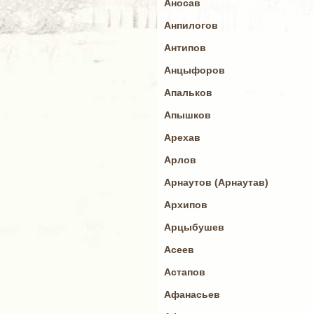
Аносав
Анпилогов
Антипов
Анцыфоров
Апальков
Апышков
Арехав
Арлов
Арнаутов (Арнаутав)
Архипов
Арцыбушев
Асеев
Астапов
Афанасьев