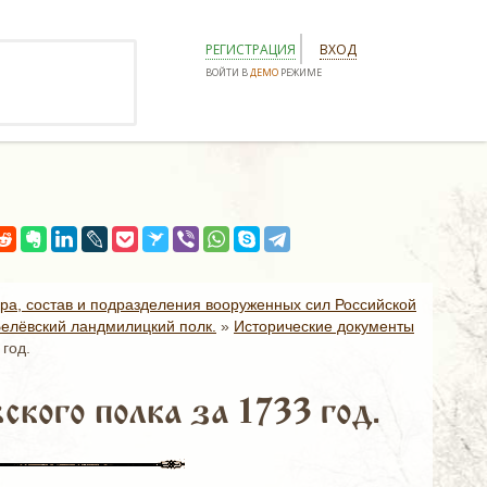
РЕГИСТРАЦИЯ
ВХОД
ВОЙТИ В
ДЕМО
РЕЖИМЕ
.
ура, состав и подразделения вооруженных сил Российской
елёвский ландмилицкий полк.
»
Исторические документы
год.
ого полка за 1733 год.