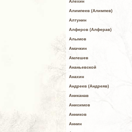
Алехин
Алимпеев (Алимпев)
Алтунин
Алферов (Алферав)
Алымов
Амачкин
Амлешев
Ананьевской
Анахин
Андреев (Андреяв)
Аниканав
Анисимов
Анников
Аннин