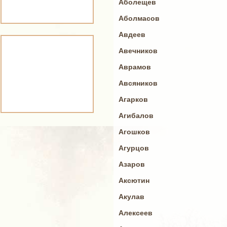
Аболещев
Аболмасов
Авдеев
Авечников
Аврамов
Авсяников
Агарков
Агибалов
Агошков
Агурцов
Азаров
Аксютин
Акулав
Алексеев