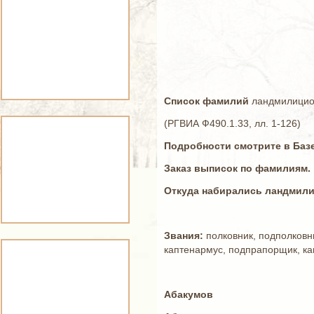
Список фамилий
ландмилици
(РГВИА Ф490.1.33, лл. 1-126)
Подробности смотрите в Баз
Заказ выписок по фамилиям.
Откуда набирались ландмили
Звания:
полковник, подполковни
каптенармус, подпрапорщик, ка
Абакумов