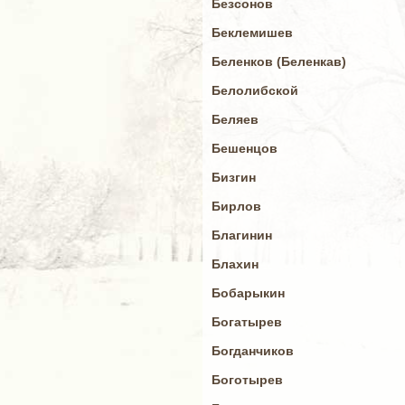
Безсонов
Беклемишев
Беленков (Беленкав)
Белолибской
Беляев
Бешенцов
Бизгин
Бирлов
Благинин
Блахин
Бобарыкин
Богатырев
Богданчиков
Боготырев