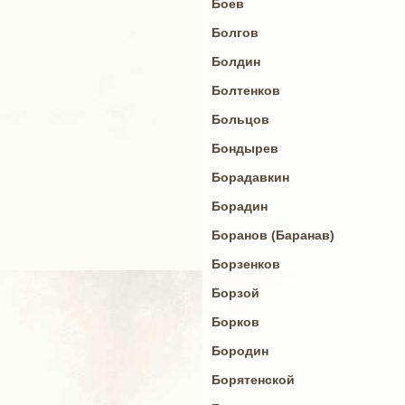
Боев
Болгов
Болдин
Болтенков
Больцов
Бондырев
Борадавкин
Борадин
Боранов (Баранав)
Борзенков
Борзой
Борков
Бородин
Борятенской