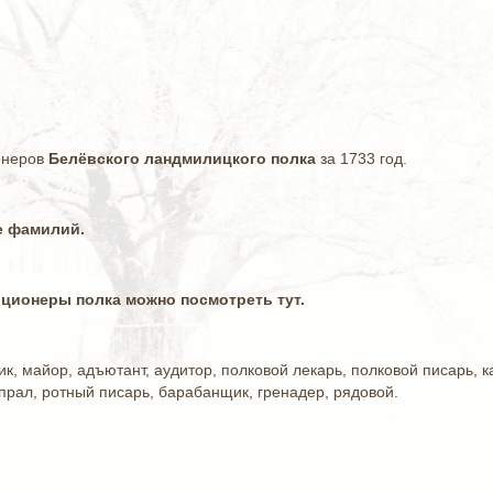
онеров
Белёвского ландмилицкого полка
за 1733 год.
е фамилий.
ционеры полка можно посмотреть тут.
к, майор, адъютант, аудитор, полковой лекарь, полковой писарь, к
прал, ротный писарь, барабанщик, гренадер, рядовой.