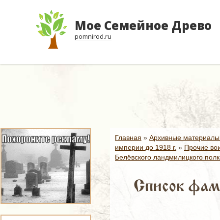
Мое Семейное Древо
pomnirod.ru
Главная
»
Архивные материалы
империи до 1918 г.
»
Прочие вои
Белёвского ландмилицкого полк
Список фами