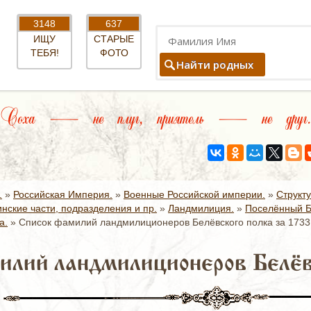
3148
637
ИЩУ
СТАРЫЕ
ТЕБЯ!
ФОТО
Найти родных
Соха — не плуг, приятель — не друг
.
»
Российская Империя.
»
Военные Российской империи.
»
Структ
нские части, подразделения и пр.
»
Ландмилиция.
»
Поселённый Б
а.
»
Список фамилий ландмилиционеров Белёвского полка за 1733 
лий ландмилиционеров Белёвск