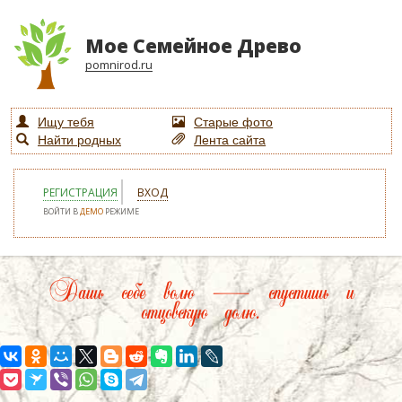
Мое Семейное Древо
pomnirod.ru
Ищу тебя
Старые фото
Найти родных
Лента сайта
РЕГИСТРАЦИЯ
ВХОД
ВОЙТИ В
ДЕМО
РЕЖИМЕ
Дашь себе волю — спустишь и
отцовскую долю.