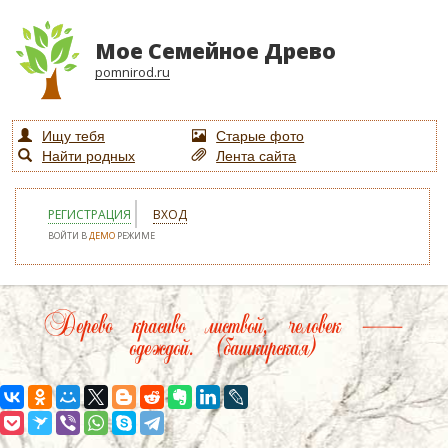
Мое Семейное Древо
pomnirod.ru
Ищу тебя
Старые фото
Найти родных
Лента сайта
РЕГИСТРАЦИЯ
ВХОД
ВОЙТИ В
ДЕМО
РЕЖИМЕ
Дерево красиво листвой, человек —
одеждой. (башкирская)