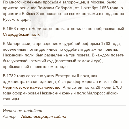
По многочисленным просьбам запорожцев, в Москве, было
принято решение Земским Собором, от 1 октября 1653 года, о
принятии Войска Запорожского со всеми полками в подданство
Русского царя.
В 1663 году от Нежинского полка отделился новообразованный
Стародубский полк
.
В Малороссии, с проведением судебной реформы 1763 года,
поселённые полки делились по судебным делам на поветы.
Нежинский полк, был разделён на три повета. В каждом повете
был учреждён земский суд (поветовый земской суд),
пребывавший в поветовом городе.
В 1782 году согласно указу Екатерины II полк, как
административная единица, был расформирован и включён в
Черниговское наместничество
. А из сотен полка 28 июня 1783
года сформирован Нежинский конный полк Малороссийской
конницы.
Источник: undefined
Автор:
_ Администрация сайта