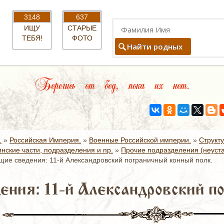
3148
637
ИЩУ
СТАРЫЕ
ТЕБЯ!
ФОТО
Найти родных
Берегись от бед, пока их нет.
.
»
Российская Империя.
»
Военные Российской империи.
»
Структ
нские части, подразделения и пр.
»
Прочие подразделения (неуст
ие сведения: 11-й Александровский пограничный конный полк.
ния: 11-й Александровский по