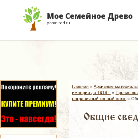
Мое Семейное Древо
pomnirod.ru
Главная
»
Архивные материалы
империи до 1918 г.
»
Прочие вои
пограничный конный полк.
»
Общ
Общие сведе