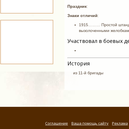
Праздник
:
Знаки отличий
:
1915……… Простой штандар
вызолоченными желобками
Участвовал в боевых д
История
из 11-й бригады
Соглашение
Ваша помощь сайту
Реклама