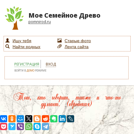
Мое Семейное Древо
pomnirod.ru
Ищу тебя
Старые фото
Найти родных
Лента сайта
РЕГИСТРАЦИЯ
ВХОД
ВОЙТИ В
ДЕМО
РЕЖИМЕ
Тот, кто говорит, также и что-то
думает. (еврейская)