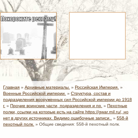
Главная
»
Архивные материалы.
»
Российская Империя.
»
Военные Российской империи.
»
Структура, состав и
подразделения вооруженных сил Российской империи до 1918
г.
»
Прочие воинские части, подразделения и пр.
»
Пехотные
полки, ссылки на которые есть на сайте https://gwar.mil.ru/, но
нет в других источниках. Видимо ошибочные записи..
»
558-й
пехотный полк.
»
Общие сведения: 558-й пехотный полк.