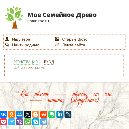
Мое Семейное Древо
pomnirod.ru
Ищу тебя
Старые фото
Найти родных
Лента сайта
РЕГИСТРАЦИЯ
ВХОД
ВОЙТИ В
ДЕМО
РЕЖИМЕ
От яблони — яблоко, от ели
— шишка. (мордовская)