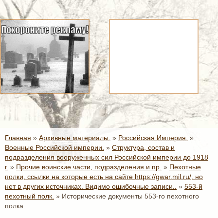
Главная
»
Архивные материалы.
»
Российская Империя.
»
Военные Российской империи.
»
Структура, состав и
подразделения вооруженных сил Российской империи до 1918
г.
»
Прочие воинские части, подразделения и пр.
»
Пехотные
полки, ссылки на которые есть на сайте https://gwar.mil.ru/, но
нет в других источниках. Видимо ошибочные записи..
»
553-й
пехотный полк.
»
Исторические документы 553-го пехотного
полка.