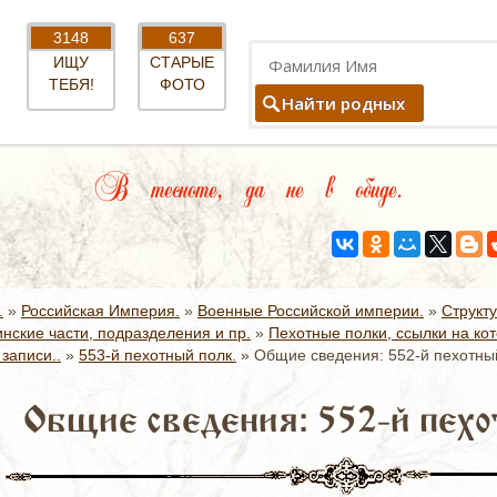
3148
637
ИЩУ
СТАРЫЕ
ТЕБЯ!
ФОТО
Найти родных
В тесноте, да не в обиде.
.
»
Российская Империя.
»
Военные Российской империи.
»
Структ
нские части, подразделения и пр.
»
Пехотные полки, ссылки на котор
записи..
»
553-й пехотный полк.
»
Общие сведения: 552-й пехотны
Общие сведения: 552-й пехо