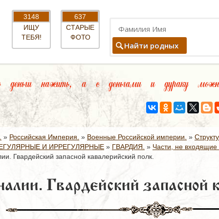
3148
637
ИЩУ
СТАРЫЕ
ТЕБЯ!
ФОТО
Найти родных
 деньги нажить, а с деньгами и дураку можн
.
»
Российская Империя.
»
Военные Российской империи.
»
Структ
ЕГУЛЯРНЫЕ И ИРРЕГУЛЯРНЫЕ
»
ГВАРДИЯ.
»
Части, не входящие 
ии. Гвардейский запасной кавалерийский полк.
налии. Гвардейский запасной к