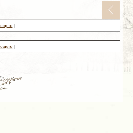
ующего
|
ующего
|