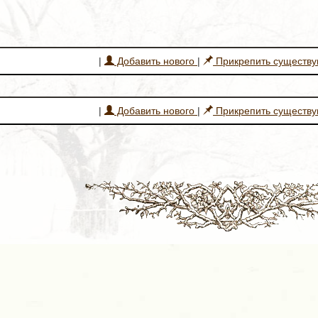
|
Добавить нового
|
Прикрепить существ
|
Добавить нового
|
Прикрепить существ