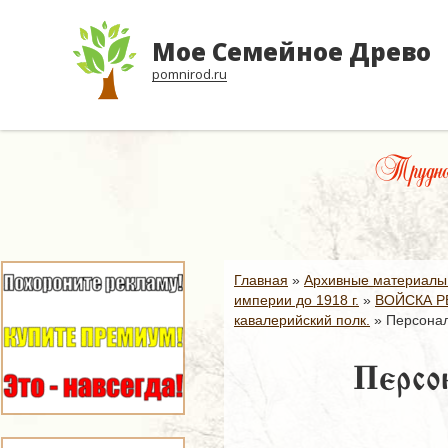
Мое Семейное Древо
pomnirod.ru
Трудно
Главная
»
Архивные материалы
империи до 1918 г.
»
ВОЙСКА Р
кавалерийский полк.
»
Персонал
Персо