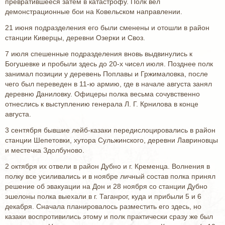
превратившееся затем в катастрофу. Полк вел
демонстрационные бои на Ковельском направлении.
21 июня подразделения его были сменены и отошли в район
станции Киверцы, деревни Озерки и Своз.
7 июля спешенные подразделения вновь выдвинулись к
Богушевке и пробыли здесь до 20-х чисел июля. Позднее полк
занимал позиции у деревень Поплавы и Гржималовка, после
чего был переведен в 11-ю армию, где в начале августа занял
деревню Даниловку. Офицеры полка весьма сочувственно
отнеслись к выступлению генерала Л. Г. Крнилова в конце
августа.
3 сентября бывшие лейб-казаки передислоцировались в район
станции Шепетовки, хутора Сульжинского, деревни Лавриновцы
и местечка Здолбуново.
2 октября их отвели в район Дубно и г. Кременца. Волнения в
полку все усиливались и в ноябре личный состав полка принял
решение об эвакуации на Дон и 28 ноября со станции Дубно
эшелоны полка выехали в г. Таганрог, куда и прибыли 5 и 6
декабря. Сначала планировалось разместить его здесь, но
казаки воспротивились этому и полк практически сразу же был