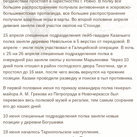
бездействии простоял в окрестностях г. Ровно. В полку все
большее распространение получала антивоенная и эсеровско-
большевистская пропаганда, все большее распространение
получали азартные игры в карты. Во второй половине апреля
дивизия заняла свой участок окопов на Стоходе.
15 апреля спешенные подразделения лейб-гвардии Казачьего
полка заняли деревню Невольное в 5 верстах от передовой. В
апреле – июле полк участвовал в Галицийской операции. В ночь
с 25 на 26 апреля спешенные подразделения полка в
очередной раз заняли окопы у колонии Марьяновки. Через 10
дней полк отошел в район господского двора Тихотина, где и
простоял до 16 мая, после чего вновь вернулся на прежние
позиции. Казаки проводили разведку и поиски в тыл противника.
В первой половине июня по приказу командира полка генерал-
майора А. М. Грекова из Петрограда в Новочеркасск был
перевезен весь полковой музей и регалии, тем самым сохранив
его до наших дней.
10 июня спешенные подразделения полка заняли новые
позиции у деревни Богушевки.
18 июня началось Тарнопольское наступление,