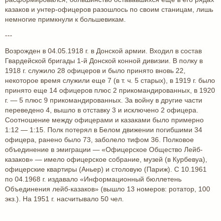
казаков и унтер-офицеров разошлось по своим станицам, лишь
немногие примкнули к большевикам.
---
Возрожден в 04.05.1918 г. в Донской армии. Входил в состав
Гвардейской бригады 1-й Донской конной дивизии. В полку в
1918 г. служило 28 офицеров и было принято вновь 22,
некоторое время служили еще 7 (в т. ч. 5 старых), в 1919 г. было
принято еще 14 офицеров плюс 2 прикомандированных, в 1920
г. — 5 плюс 9 прикомандированных. За войну в другие части
переведено 4, вышло в отставку 3 и исключено 2 офицера.
Соотношение между офицерами и казаками было примерно
1:12 — 1:15. Полк потерял в Белом движении погибшими 34
офицера, ранено было 73, заболело тифом 36. Полковое
объединение в эмиграции — «Офицерское Общество Лейб-
казаков» — имело офицерское собрание, музей (в Курбевуа),
офицерские квартиры (Аньер) и столовую (Париж). С 10.1961
по 04.1968 г. издавало «Информационный бюллетень
Объединения лейб-казаков» (вышло 13 номеров: ротатор, 100
экз.). На 1951 г. насчитывало 50 чел.