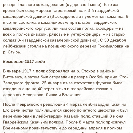
резерв Главного командования (к деревне Тынно). В то же
время был сформирован стрелковый полк 3-й гвардейской
кавалерийской дивизии (8 эскадронов и пулеметная команда, 6-
я сотня состояла в командировке при штабе Гвардейского
кавалерийского корпуса; личный состав полка: офицеры – из
всех 5 полков дивизии, рядовые и унтер-офицеры – из старых
солдат 3-й гвардейской кавалерийской дивизии). С 30 декабря
лейб-казаки стояли на позициях около деревни Гржималовка на
р. Стырь.
Кампания 1917 года
В январе 1917 г. полк оборонялся на р. Стоход в районе
Витонежа, а затем был отправлен в резерв Особой армии Юго-
Западного фронта. 25 января из-за отсутствия фуража была
отведена еще на 40 верст в тыл и гвардейские казаки в
деревнях Неверково, Липки и Волкашев.
После Февральской революции 4 марта лейб-гвардии Казачий
Его Величества полк лишился своего почетного шефства и был
переименован в лейб-гвардии Казачий полк, ставший 8 июня
Гвардейским Казачьим полком. После 8 марта полк присягнул
Временному правительству и до середины апреля в полном