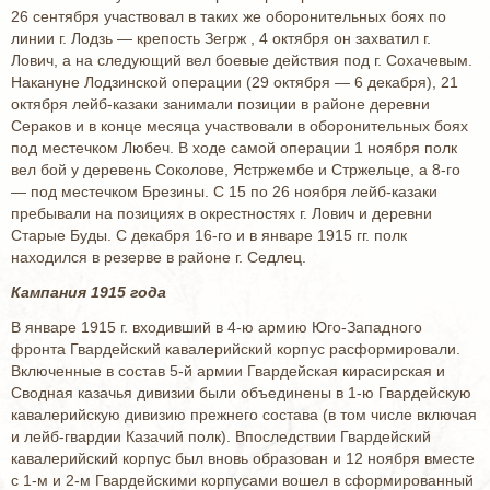
26 сентября участвовал в таких же оборонительных боях по
линии г. Лодзь — крепость Зегрж , 4 октября он захватил г.
Лович, а на следующий вел боевые действия под г. Сохачевым.
Накануне Лодзинской операции (29 октября — 6 декабря), 21
октября лейб-казаки занимали позиции в районе деревни
Сераков и в конце месяца участвовали в оборонительных боях
под местечком Любеч. В ходе самой операции 1 ноября полк
вел бой у деревень Соколове, Ястржембе и Стржельце, а 8-го
— под местечком Брезины. С 15 по 26 ноября лейб-казаки
пребывали на позициях в окрестностях г. Лович и деревни
Старые Буды. С декабря 16-го и в январе 1915 гг. полк
находился в резерве в районе г. Седлец.
Кампания 1915 года
В январе 1915 г. входивший в 4-ю армию Юго-Западного
фронта Гвардейский кавалерийский корпус расформировали.
Включенные в состав 5-й армии Гвардейская кирасирская и
Сводная казачья дивизии были объединены в 1-ю Гвардейскую
кавалерийскую дивизию прежнего состава (в том числе включая
и лейб-гвардии Казачий полк). Впоследствии Гвардейский
кавалерийский корпус был вновь образован и 12 ноября вместе
с 1-м и 2-м Гвардейскими корпусами вошел в сформированный