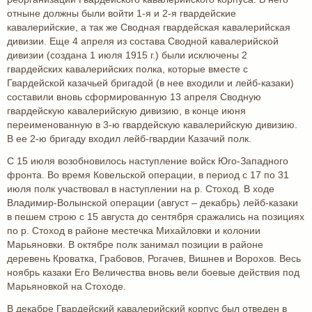
отныне должны были войти 1-я и 2-я гвардейские
кавалерийские, а так же Сводная гвардейская кавалерийская
дивизии. Еще 4 апреля из состава Сводной кавалерийской
дивизии (создана 1 июля 1915 г.) были исключены 2
гвардейских кавалерийских полка, которые вместе с
Гвардейской казачьей бригадой (в нее входили и лейб-казаки)
составили вновь сформированную 13 апреля Сводную
гвардейскую кавалерийскую дивизию, в конце июня
переименованную в 3-ю гвардейскую кавалерийскую дивизию.
В ее 2-ю бригаду входил лейб-гвардии Казачий полк.
С 15 июля возобновилось наступление войск Юго-Западного
фронта. Во время Ковельской операции, в период с 17 по 31
июля полк участвовал в наступлении на р. Стоход. В ходе
Владимир-Волынской операции (август – декабрь) лейб-казаки
в пешем строю с 15 августа до сентября сражались на позициях
по р. Стоход в районе местечка Михайловки и колонии
Марьяновки. В октябре полк занимал позиции в районе
деревень Кроватка, Грабовов, Рогачев, Вишнев и Ворохов. Весь
ноябрь казаки Его Величества вновь вели боевые действия под
Марьяновкой на Стоходе.
В декабре Гвардейский кавалерийский корпус был отведен в