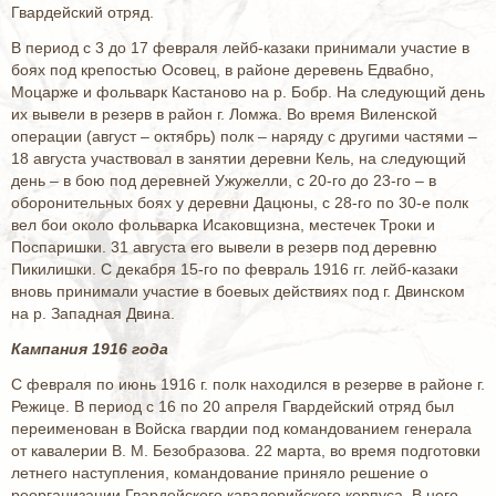
Гвардейский отряд.
В период с 3 до 17 февраля лейб-казаки принимали участие в
боях под крепостью Осовец, в районе деревень Едвабно,
Моцарже и фольварк Кастаново на р. Бобр. На следующий день
их вывели в резерв в район г. Ломжа. Во время Виленской
операции (август – октябрь) полк – наряду с другими частями –
18 августа участвовал в занятии деревни Кель, на следующий
день – в бою под деревней Ужужелли, с 20-го до 23-го – в
оборонительных боях у деревни Дацюны, с 28-го по 30-е полк
вел бои около фольварка Исаковщизна, местечек Троки и
Поспаришки. 31 августа его вывели в резерв под деревню
Пикилишки. С декабря 15-го по февраль 1916 гг. лейб-казаки
вновь принимали участие в боевых действиях под г. Двинском
на р. Западная Двина.
Кампания 1916 года
С февраля по июнь 1916 г. полк находился в резерве в районе г.
Режице. В период с 16 по 20 апреля Гвардейский отряд был
переименован в Войска гвардии под командованием генерала
от кавалерии В. М. Безобразова. 22 марта, во время подготовки
летнего наступления, командование приняло решение о
реорганизации Гвардейского кавалерийского корпуса. В него