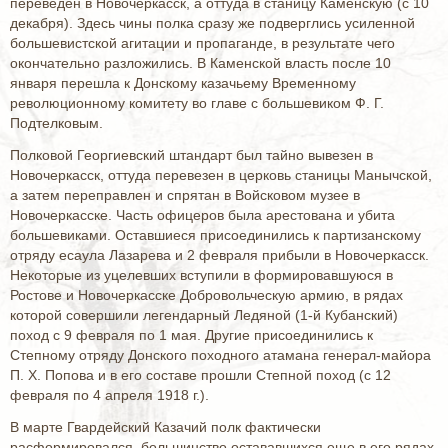
переведен в Новочеркасск, а оттуда в станицу Каменскую (с 10
декабря). Здесь чины полка сразу же подверглись усиленной
большевистской агитации и пропаганде, в результате чего
окончательно разложились. В Каменской власть после 10
января перешла к Донскому казачьему Временному
революционному комитету во главе с большевиком Ф. Г.
Подтелковым.
Полковой Георгиевский штандарт был тайно вывезен в
Новочеркасск, оттуда перевезен в церковь станицы Манычской,
а затем переправлен и спрятан в Войсковом музее в
Новочеркасске. Часть офицеров была арестована и убита
большевиками. Оставшиеся присоединились к партизанскому
отряду есаула Лазарева и 2 февраля прибыли в Новочеркасск.
Некоторые из уцелевших вступили в формировавшуюся в
Ростове и Новочеркасске Добровольческую армию, в рядах
которой совершили легендарный Ледяной (1-й Кубанский)
поход с 9 февраля по 1 мая. Другие присоединились к
Степному отряду Донского походного атамана генерал-майора
П. Х. Попова и в его составе прошли Степной поход (с 12
февраля по 4 апреля 1918 г.).
В марте Гвардейский Казачий полк фактически
расформировался, большинство остававшихся еще в его рядах