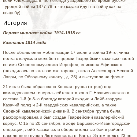
воли Александра II, по легенде увидевшего во время русско-
турецкой войны 1877-78 гг. что казаки идут на войну как на
свадьбу).
История
Первая мировая война 1914-1918 гг.
Кампания 1914 года
После объявления мобилизации 17 июля и войны 19-го, чины
полка отслужили молебен в церкви Гвардейских казачьих частей
во имя Священномученика Иерофея, епископа Афинского
(находилась на юго-востоке города , около Александро-Невской
Лавры, по Обводному каналу , д. 25) и выступили на фронт.
21 июля была образована Конная группа (отряд) под
командованием генерал-лейтенанта хана Г. Нахичеванского в
составе 1-й (в 3-ю бригаду которой входил и Лейб-гвардии
Казачий полк) и 2-й гвардейских кавалерийских, а также
Сводной кавалерийской дивизий. В сентябре группа была
расформирована и был создан Гвардейский кавалерийский
корпус. С 15 по 20 сентября, в ходе Варшавско-Ивангородской
операции, лейб-казаки вели оборонительные бои в районе
населенного пункта Лютомерск на р. Варта. Затем полк с 23 по