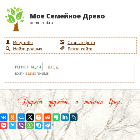
Мое Семейное Древо
pomnirod.ru
Ищу тебя
Старые фото
Найти родных
Лента сайта
РЕГИСТРАЦИЯ
ВХОД
ВОЙТИ В
ДЕМО
РЕЖИМЕ
Дружба дружбой, а табачок врозь.