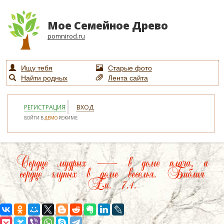
Мое Семейное Древо
pomnirod.ru
Ищу тебя
Старые фото
Найти родных
Лента сайта
РЕГИСТРАЦИЯ
ВХОД
ВОЙТИ В
ДЕМО
РЕЖИМЕ
Сердце мудрых — в доме плача, а
сердце глупых в доме веселья. Библия
Ек. 7.4.