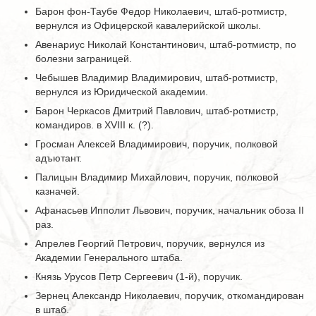
Барон фон-Таубе Федор Николаевич, штаб-ротмистр,
вернулся из Офицерской кавалерийской школы.
Авенариус Николай Константинович, штаб-ротмистр, по
болезни заграницей.
Чебышев Владимир Владимирович, штаб-ротмистр,
вернулся из Юридической академии.
Барон Черкасов Дмитрий Павлович, штаб-ротмистр,
командиров. в XVIII к. (?).
Гросман Алексей Владимирович, поручик, полковой
адъютант.
Палицын Владимир Михайлович, поручик, полковой
казначей.
Афанасьев Ипполит Львович, поручик, начальник обоза II
раз.
Апрелев Георгий Петрович, поручик, вернулся из
Академии Генерального штаба.
Князь Урусов Петр Сергеевич (1-й), поручик.
Зернец Александр Николаевич, поручик, откомандирован
в штаб.