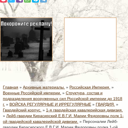
Главная
»
Архивные материалы.
»
Российская Империя.
»
Военные Российской империи.
»
Структура, состав и
подразделения вооруженных сил Российской империи до 1918
г.
»
ВОЙСКА РЕГУЛЯРНЫЕ И ИРРЕГУЛЯРНЫЕ
»
ГВАРДИЯ.
»
Гвардейский корпус.
»
1-я гвардейская кавалерийская дивизия.
»
Лейб-гвардии Кирасирский Е.В.Г.И. Марии Федоровны полк 1-
ой гвардейской кавалерийской дивизии.
»
Персоналии Лейб-
гвардии Кирасирского Е.В.Г.И. Марии Федоровны полка 1-ой