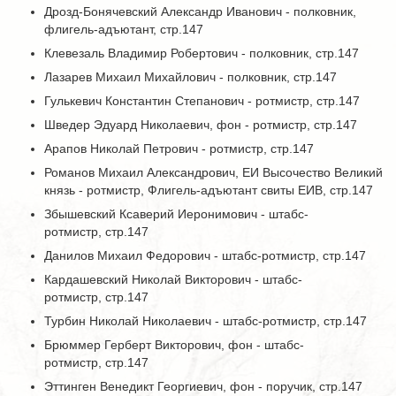
Дрозд-Бонячевский Александр Иванович - полковник,
флигель-адъютант, стр.147
Клевезаль Владимир Робертович - полковник, стр.147
Лазарев Михаил Михайлович - полковник, стр.147
Гулькевич Константин Степанович - ротмистр, стр.147
Шведер Эдуард Николаевич, фон - ротмистр, стр.147
Арапов Николай Петрович - ротмистр, стр.147
Романов Михаил Александрович, ЕИ Высочество Великий
князь - ротмистр, Флигель-адъютант свиты ЕИВ, стр.147
Збышевский Ксаверий Иеронимович - штабс-
ротмистр, стр.147
Данилов Михаил Федорович - штабс-ротмистр, стр.147
Кардашевский Николай Викторович - штабс-
ротмистр, стр.147
Турбин Николай Николаевич - штабс-ротмистр, стр.147
Брюммер Герберт Викторович, фон - штабс-
ротмистр, стр.147
Эттинген Венедикт Георгиевич, фон - поручик, стр.147