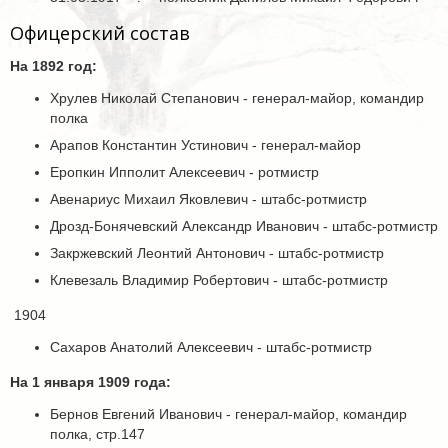
Офицерский состав
На 1892 год:
Хрулев Николай Степанович - генерал-майор, командир
полка
Арапов Константин Устинович - генерал-майор
Еропкин Ипполит Алексеевич - ротмистр
Авенариус Михаил Яковлевич - штабс-ротмистр
Дрозд-Бонячевский Александр Иванович - штабс-ротмистр
Закржевский Леонтий Антонович - штабс-ротмистр
Клевезаль Владимир Робертович - штабс-ротмистр
1904
Сахаров Анатолий Алексеевич - штабс-ротмистр
На 1 января 1909 года:
Бернов Евгений Иванович - генерал-майор, командир
полка, стр.147