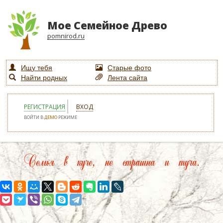
Мое Семейное Древо
pomnirod.ru
Ищу тебя
Старые фото
Найти родных
Лента сайта
РЕГИСТРАЦИЯ
ВХОД
ВОЙТИ В
ДЕМО
РЕЖИМЕ
Семья в куче, не страшна и туча.