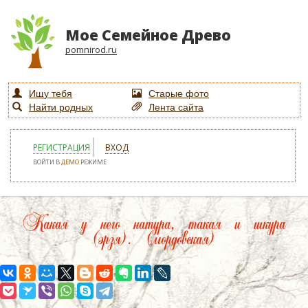
Мое Семейное Древо
pomnirod.ru
Ищу тебя
Старые фото
Найти родных
Лента сайта
РЕГИСТРАЦИЯ
ВХОД
ВОЙТИ В
ДЕМО
РЕЖИМЕ
Какая у него натура, такая и шкура
(эрзя). (мордовская)