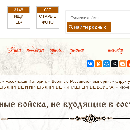
3148
637
ИЩУ
СТАРЫЕ
ТЕБЯ!
ФОТО
Найти родных
Руки поборют одного, знание — тысячу.
.
»
Российская Империя.
»
Военные Российской империи.
»
Структ
ЕГУЛЯРНЫЕ И ИРРЕГУЛЯРНЫЕ
»
ИНЖЕНЕРНЫЕ ВОЙСКА.
»
Инжен
ые войска, не входящие в сос