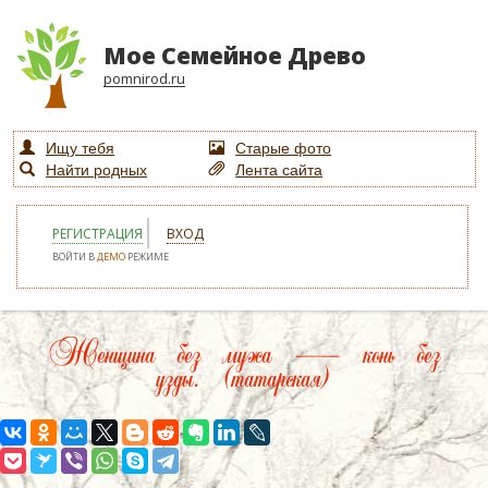
Мое Семейное Древо
pomnirod.ru
Ищу тебя
Старые фото
Найти родных
Лента сайта
РЕГИСТРАЦИЯ
ВХОД
ВОЙТИ В
ДЕМО
РЕЖИМЕ
Женщина без мужа — конь без
узды. (татарская)