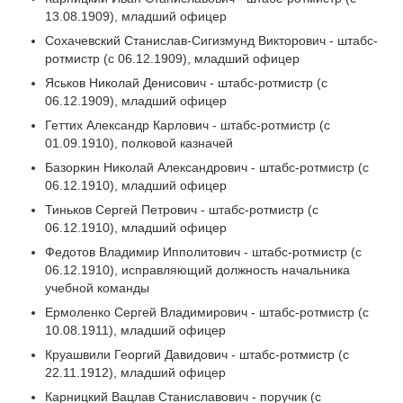
13.08.1909), младший офицер
Сохачевский Станислав-Сигизмунд Викторович - штабс-
ротмистр (с 06.12.1909), младший офицер
Яськов Николай Денисович - штабс-ротмистр (с
06.12.1909), младший офицер
Геттих Александр Карлович - штабс-ротмистр (с
01.09.1910), полковой казначей
Базоркин Николай Александрович - штабс-ротмистр (с
06.12.1910), младший офицер
Тиньков Сергей Петрович - штабс-ротмистр (с
06.12.1910), младший офицер
Федотов Владимир Ипполитович - штабс-ротмистр (с
06.12.1910), исправляющий должность начальника
учебной команды
Ермоленко Сергей Владимирович - штабс-ротмистр (с
10.08.1911), младший офицер
Круашвили Георгий Давидович - штабс-ротмистр (с
22.11.1912), младший офицер
Карницкий Вацлав Станиславович - поручик (с