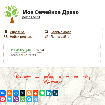
Мое Семейное Древо
pomnirod.ru
Ищу тебя
Старые фото
Найти родных
Лента сайта
РЕГИСТРАЦИЯ
ВХОД
ВОЙТИ В
ДЕМО
РЕЖИМЕ
Смотри на девку, а не на юбку.
(еврейская)