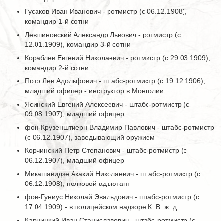
Гусаков Иван Иванович - ротмистр (с 06.12.1908),
командир 1-й сотни
Левшиновский Александр Львович - ротмистр (с
12.01.1909), командир 3-й сотни
Кораблев Евгений Николаевич - ротмистр (с 29.03.1909),
командир 2-й сотни
Пото Лев Адольфович - штабс-ротмистр (с 19.12.1906),
младший офицер - инструктор в Монголии
Ясинский Евгений Алексеевич - штабс-ротмистр (с
09.08.1907), младший офицер
фон-Крузенштиерн Владимир Павлович - штабс-ротмистр
(с 06.12.1907), заведывающий оружием
Корчинский Петр Степанович - штабс-ротмистр (с
06.12.1907), младший офицер
Микашавидзе Акакий Николаевич - штабс-ротмистр (с
06.12.1908), полковой адъютант
фон-Гуниус Николай Эвальдович - штабс-ротмистр (с
17.04.1909) - в полицейском надзоре К. В. ж. д.
Карницкий Иван Станиславович - штабс-ротмистр (с