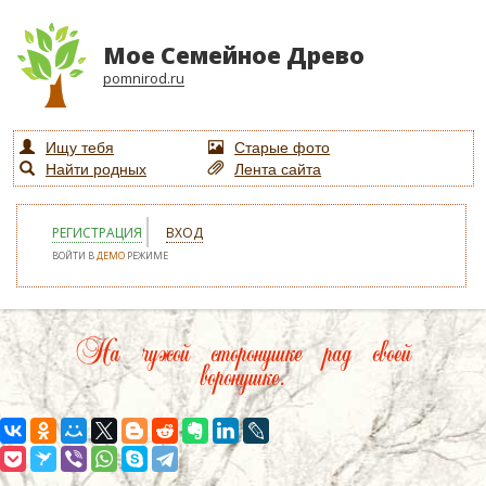
Мое Семейное Древо
pomnirod.ru
Ищу тебя
Старые фото
Найти родных
Лента сайта
РЕГИСТРАЦИЯ
ВХОД
ВОЙТИ В
ДЕМО
РЕЖИМЕ
На чужой сторонушке рад своей
воронушке.