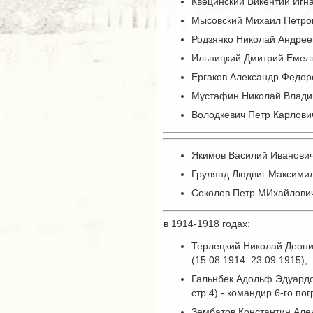
Квецинский Викентий Игна
Мысовский Михаил Петров
Родзянко Николай Андреев
Ильницкий Дмитрий Емель
Ергаков Александр Федоро
Мустафин Николай Владим
Володкевич Петр Карлович
Якимов Василий Иванович 
Грулянд Людвиг Максимил
Соколов Петр МИхайлович
в 1914-1918 годах:
Терлецкий Николай Деонис
(15.08.1914–23.09.1915);
Гальнбек Адольф Эдуардов
стр.4) - командир 6-го п
Зембатов Константин Алек