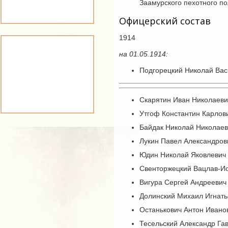
Заамурского пехотного по
Офицерский состав
1914
на 01.05.1914:
Подгорецкий Николай Васи
Скарятин Иван Николаевич
Утгоф Константин Карлович
Байдак Николай Николаеви
Лукин Павел Александрови
Юдин Николай Яковлевич -
Свенторжецкий Вацлав-Иос
Вигура Сергей Андреевич -
Долинский Михаил Игнатье
Останькович Антон Иванов
Тесельский Александр Гав