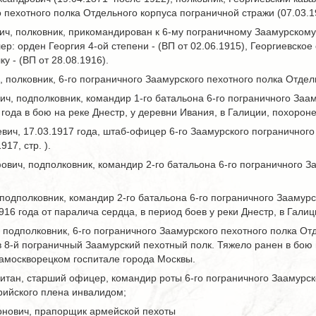
 пехотного полка Отдельного корпуса пограничной стражи (07.03.19
ч, полковник, прикомандирован к 6-му пограничному Заамурскому 
ер: орден Георгия 4-ой степени - (ВП от 02.06.1915), Георгиевско
у - (ВП от 28.08.1916).
, полковник, 6-го пограничного Заамурского пехотного полка Отдел
ч, подполковник, командир 1-го батальона 6-го пограничного Заа
 года в бою на реке Днестр, у деревни Ивания, в Галиции, похороне
вич, 17.03.1917 года, штаб-офицер 6-го Заамурского пограничного
17, стр. ).
вич, подполковник, командир 2-го батальона 6-го пограничного З
подполковник, командир 2-го батальона 6-го пограничного Заамурс
16 года от паралича сердца, в период боев у реки Днестр, в Галиц
подполковник, 6-го пограничного Заамурского пехотного полка От
8-й пограничный Заамурский пехотный полк. Тяжело ранен в бою н
Замоскворецком госпитале города Москвы.
итан, старший офицер, командир роты 6-го пограничного Заамурск
трийского плена инвалидом;
нович, прапорщик армейской пехоты