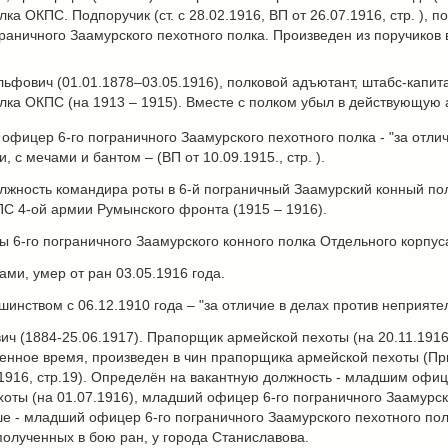
а ОКПС. Подпоручик (ст. с 28.02.1916, ВП от 26.07.1916, стр. ), пор
аничного Заамурского пехотного полка. Произведен из поручиков в
ьфович (01.01.1878–03.05.1916), полковой адъютант, штабс-капит
лка ОКПС (на 1913 – 1915). Вместе с полком убыл в действующую 
 офицер 6-го пограничного Заамурского пехотного полка - "за отл
 с мечами и бантом – (ВП от 10.09.1915., стр. ).
олжность командира роты в 6-й пограничный Заамурский конный пол
С 4-ой армии Румынского фронта (1915 – 1916).
 6-го пограничного Заамурского конного полка Отдельного корпус
ами, умер от ран 03.05.1916 года.
инством с 06.12.1910 года – "за отличие в делах против неприятеля
 (1884-25.06.1917). Прапорщик армейской пехоты (на 20.11.1916)
енное время, произведен в чин прапорщика армейской пехоты (При
.1916, стр.19). Определён на вакантную должность - младшим офи
ты (на 01.07.1916), младший офицер 6-го пограничного Заамурско
 - младший офицер 6-го пограничного Заамурского пехотного по
 полученных в бою ран, у города Станиславова.