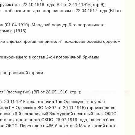
учик (ст. с 22.10.1916 года, ВП от 22.12.1916, стр.9),
 штабс-капитаны, со старшинством с 22.04.1917 года (ВП от
ан (01.04.1910). Младший офицер 6-го пограничного
армию (1915).
ичие в делах против неприятеля" пожалован боевым орденом
к входившего в состав 2-ой пограничной бригады
а пограничной стражи.
" (посмертно) (ВП от 28.05.1916, стр. );
. 20.11.1915 года, окончил 1-ю Одесскую школу для
каз ГН Одесского ВО №807 от 20.11.1915) (производство
цером в 6-й пограничный Заамурский пехотный полк ОКПС.
го пехотного полка ОКПС. 28.07.1916 года, ранен в бою
лка ОКПС. Переведен в 466-й пехотный Малмыжский полк.