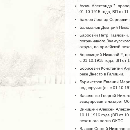
Аузин Александр ?, прапор
01.10.1915 года, ВП от 1
Бакеев Леонид Сергеевич,
Балаханов Дмитрий Никол
Барбович Петр Павлович, 
пограничного Заамурского 
округа, по армейской пехот
Березицкий Николай ?, пра
с 01.10.1915 года, ВП от
Борисевич Константин Ант
реке Днестр в Галиции.
Бурмистров Евгений Марки
подпоручик (ст. с 01.10.1
Василенко Георгий Никола
эвакуирован в лазарет О
Виницкий Алексей Алексее
10.11.1916 года (ВП от 10
пехотного полка ОКПС.
Власов Сергей Николаевич