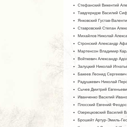
Стефанский Викентий Але
Тавдгеридзе Василий Сифо
Янковский Густав-Валенти
Ставровский Степан Алекс
Михайлов Николай Алексан
Стронский Александр Афа
Мартенсон Владимир Карл
Войткевич Александр Адо
Залуцкий Николай Игнатье
Бакеев Леонид Сергеевич 
Радушкевич Николай Перо
Сычев Дмитрий Евгеньевич
Иванченко Василий Иванов
Плосский Евгений Феодось
Озерецковский Василий Ва
Брошейт Артур-Эмиль-Геор