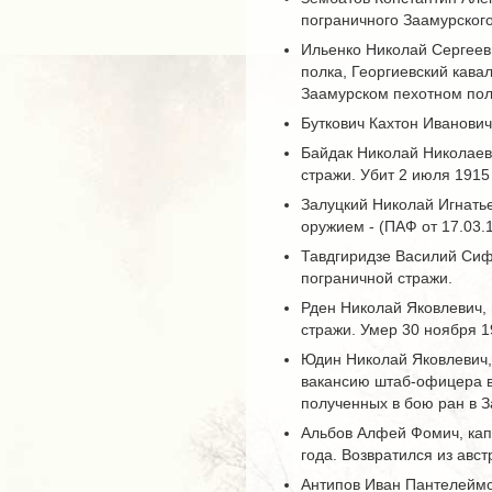
пограничного Заамурского
Ильенко Николай Сергееви
полка, Георгиевский кавал
Заамурском пехотном полк
Буткович Кахтон Иванович
Байдак Николай Николаеви
стражи. Убит 2 июля 1915
Залуцкий Николай Игнатье
оружием - (ПАФ от 17.03.19
Тавдгиридзе Василий Сифо
пограничной стражи.
Рден Николай Яковлевич, 
стражи. Умер 30 ноября 19
Юдин Николай Яковлевич, 
вакансию штаб-офицера в 
полученных в бою ран в 
Альбов Алфей Фомич, кап
года. Возвратился из авс
Антипов Иван Пантелеймо