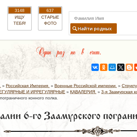
3148
637
ИЩУ
СТАРЫЕ
ТЕБЯ!
ФОТО
Найти родных
Один раз не в счет.
.
»
Российская Империя.
»
Военные Российской империи.
»
Структ
ЕГУЛЯРНЫЕ И ИРРЕГУЛЯРНЫЕ
»
КАВАЛЕРИЯ.
»
3-я Заамурская к
пограничного конного полка.
алии 6-го Заамурского пограни