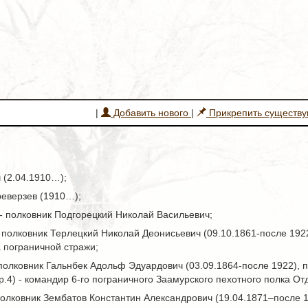
|
Добавить нового
|
Прикрепить существ
 (2.04.1910…);
реверзев (1910…);
4 - полковник Подгорецкий Николай Васильевич;
– полковник Терлецкий Николай Деонисьевич (09.10.1861-после 1922
 пограничной стражи;
- полковник Гальнбек Адольф Эдуардович (03.09.1864-после 1922), 
тр.4) - командир 6-го пограничного Заамурского пехотного полка О
 полковник Зембатов Константин Александрович (19.04.1871–после 1