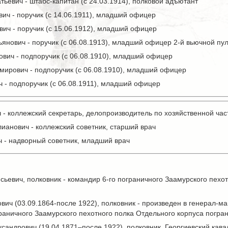
тьевич - штабс-капитан (с 24.03.1914), полковой адъютант
ич - поручик (с 14.06.1911), младший офицер
ич - поручик (с 15.06.1912), младший офицер
янович - поручик (с 06.08.1913), младший офицер 2-й вьючной п
вич - подпоручик (с 06.08.1910), младший офицер
ирович - подпоручик (с 06.08.1910), младший офицер
 - подпоручик (с 06.08.1911), младший офицер
- коллежский секретарь, делопроизводитель по хозяйственной час
ианович - коллежский советник, старший врач
 - надворный советник, младший врач
ьевич, полковник - командир 6-го пограничного Заамурского пехо
ич (03.09.1864-после 1922), полковник - произведен в генерал-май
ограничного Заамурского пехотного полка Отдельного корпуса погра
сандрович (19.04.1871–после 1922), полковник, Георгиевский кавал