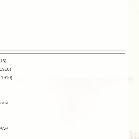
13)
.1910)
.1910)
роты
анды