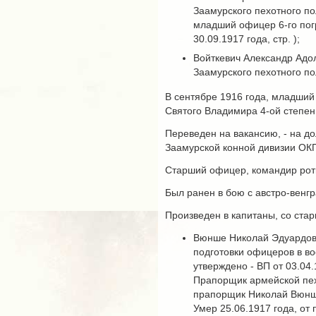
Заамурского пехотного полк
младший офицер 6-го погр
30.09.1917 года, стр. );
Войткевич Александр Адол
Заамурского пехотного по
В сентябре 1916 года, младший
Святого Владимира 4-ой степени,
Переведен на вакансию, - на д
Заамурской конной дивизии ОКП
Старший офицер, командир роты
Был ранен в бою с австро-венгр
Произведен в капитаны, со старш
Вюнше Николай Эдуардович
подготовки офицеров в во
утверждено - ВП от 03.04
Прапорщик армейской пехо
прапорщик Николай Вюнше
Умер 25.06.1917 года, от