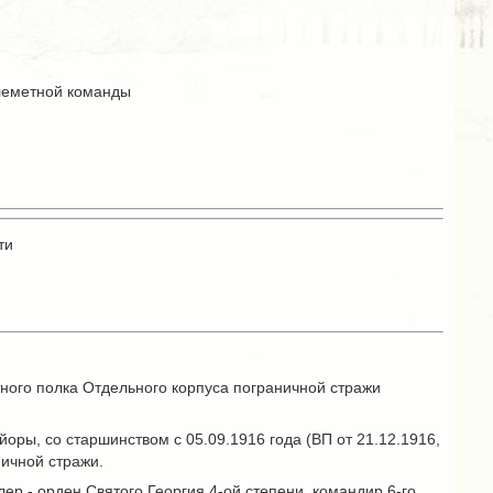
улеметной команды
ти
тного полка Отдельного корпуса пограничной стражи
оры, со старшинством с 05.09.1916 года (ВП от 21.12.1916,
ничной стражи.
ер - орден Святого Георгия 4-ой степени, командир 6-го