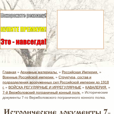
Главная
»
Архивные материалы.
»
Российская Империя.
»
Военные Российской империи.
»
Структура, состав и
подразделения вооруженных сил Российской империи до 1918
г.
»
ВОЙСКА РЕГУЛЯРНЫЕ И ИРРЕГУЛЯРНЫЕ
»
КАВАЛЕРИЯ.
»
7-й Вержболовский пограничный конный полк.
»
Исторические
документы 7-го Вержболовского пограничного конного полка.
Исторические документы 7-