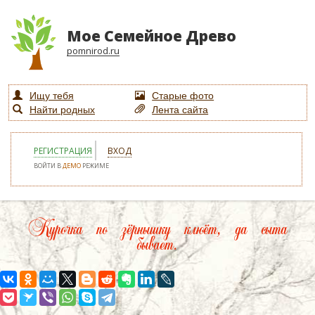
Мое Семейное Древо
pomnirod.ru
Ищу тебя
Старые фото
Найти родных
Лента сайта
РЕГИСТРАЦИЯ
ВХОД
ВОЙТИ В
ДЕМО
РЕЖИМЕ
Курочка по зёрнышку клюёт, да сыта
бывает.