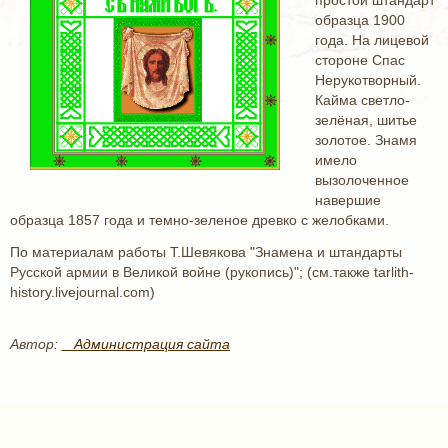
простой штандарт
образца 1900
года. На лицевой
стороне Спас
Нерукотворный.
Кайма светло-
зелёная, шитье
золотое. Знамя
имело
вызолоченное
навершие
образца 1857 года и темно-зеленое древко с желобками.
По материалам работы Т.Шевякова "Знамена и штандарты
Русской армии в Великой войне (рукопись)"; (см.также tarlith-
history.livejournal.com)
Автор:
_ Администрация сайта