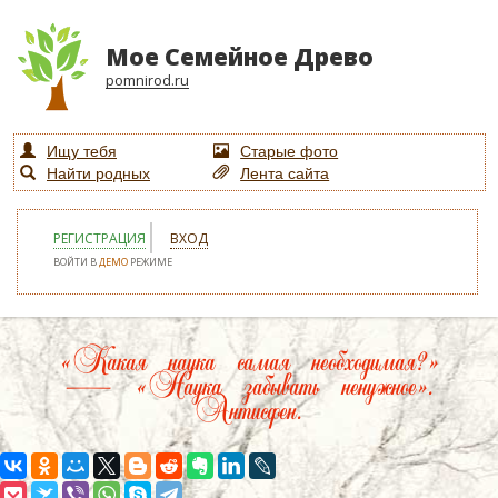
Мое Семейное Древо
pomnirod.ru
Ищу тебя
Старые фото
Найти родных
Лента сайта
РЕГИСТРАЦИЯ
ВХОД
ВОЙТИ В
ДЕМО
РЕЖИМЕ
«Какая наука самая необходимая?»
— «Наука забывать ненужное».
Антисфен.