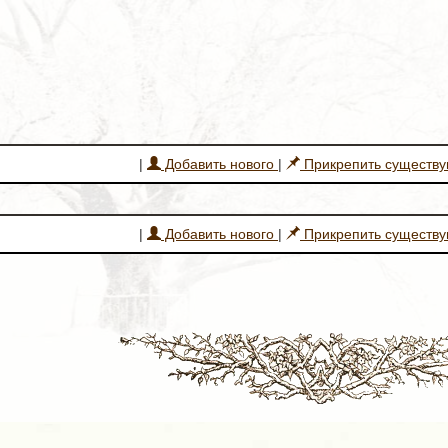
|
Добавить нового
|
Прикрепить существ
|
Добавить нового
|
Прикрепить существ