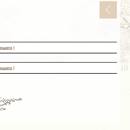
ующего
|
ующего
|