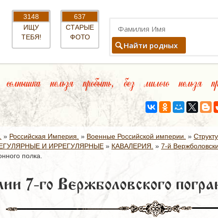
3148
637
ИЩУ
СТАРЫЕ
ТЕБЯ!
ФОТО
Найти родных
олнышка нельзя пробыть, без милого нельзя пр
.
»
Российская Империя.
»
Военные Российской империи.
»
Структ
ЕГУЛЯРНЫЕ И ИРРЕГУЛЯРНЫЕ
»
КАВАЛЕРИЯ.
»
7-й Вержболовски
онного полка.
ии 7-го Вержболовского погран