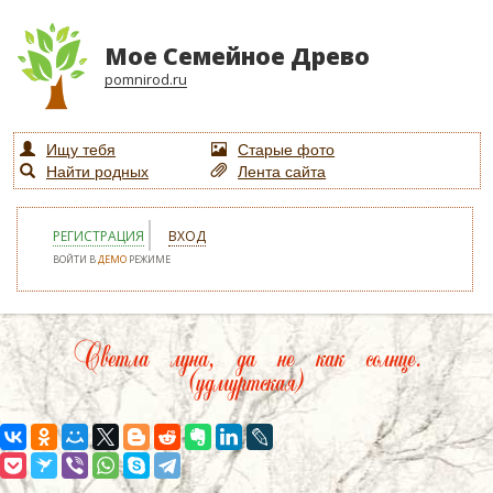
Мое Семейное Древо
pomnirod.ru
Ищу тебя
Старые фото
Найти родных
Лента сайта
РЕГИСТРАЦИЯ
ВХОД
ВОЙТИ В
ДЕМО
РЕЖИМЕ
Светла луна, да не как солнце.
(удмуртская)