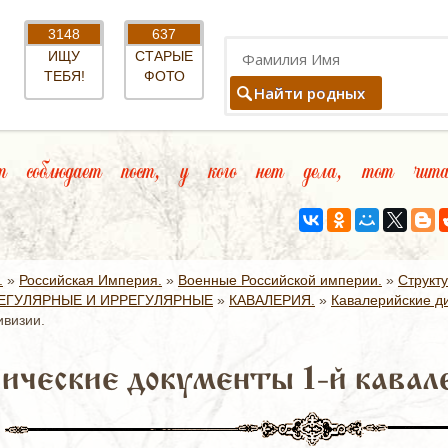
3148
637
ИЩУ
СТАРЫЕ
ТЕБЯ!
ФОТО
Найти родных
соблюдает пост, у кого нет дела, тот чита
.
»
Российская Империя.
»
Военные Российской империи.
»
Структ
ЕГУЛЯРНЫЕ И ИРРЕГУЛЯРНЫЕ
»
КАВАЛЕРИЯ.
»
Кавалерийские д
ивизии.
ические документы 1-й кавал