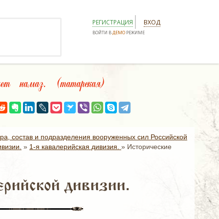
РЕГИСТРАЦИЯ
ВХОД
ВОЙТИ В
ДЕМО
РЕЖИМЕ
ет намаз. (татарская)
ура, состав и подразделения вооруженных сил Российской
ивизии.
»
1-я кавалерийская дивизия.
»
Исторические
ерийской дивизии.