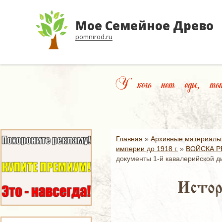
Мое Семейное Древо
pomnirod.ru
У кого нет еды, тот 
Главная
»
Архивные материалы
империи до 1918 г.
»
ВОЙСКА Р
документы 1-й кавалерийской д
Истор