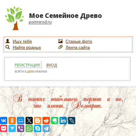
Мое Семейное Древо
pomnirod.ru
Ищу тебя
Старые фото
Найти родных
Лента сайта
РЕГИСТРАЦИЯ
ВХОД
ВОЙТИ В
ДЕМО
РЕЖИМЕ
В поисках наибольшего теряют и то,
что имеют. Демокрит.