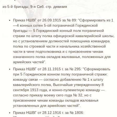
из 5-й бригады, 9-я Сиб. стр. дивизия
Приказ НШВГ от 26.09.1915 за № 89: "Сформировать из 1
—4 конных сотен 5-ой пограничной Горждинской
бригады — 5 Горждинский конный полк пограничной
стражи по штату полка офицерской кавалерийской школы,
но с установлением должностей помощника командира
полка по строевой части и начальника хозяйственной
части в чине подполковника и с присвоением чинам
означенного полка окладов жалованья, положенных для
армейских частей".
Приказ НШВГ от 28.11.1915 г. за № 295: "Сформировать
при 5 Горждинском конном полку пограничной стражи:
команду связи — согласно добавлению № 1 к штату
кавалерийского полка, Высочайше утвержденному 8
сентября 1913 года, и конно-пулеметную команду —
согласно приказу моему сего года № 32, но с
присвоением чинам команды окладов жалованья
установленных для армейских частей".
Приказ НШВГ от 28.12.1916 г. за № 1806: