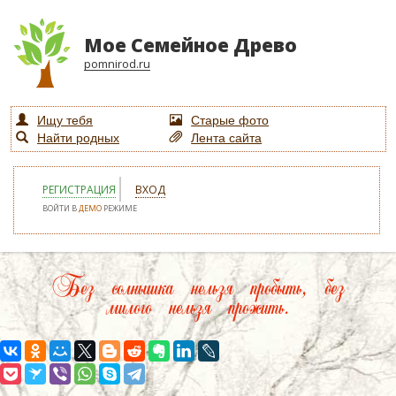
Мое Семейное Древо
pomnirod.ru
Ищу тебя
Старые фото
Найти родных
Лента сайта
РЕГИСТРАЦИЯ
ВХОД
ВОЙТИ В
ДЕМО
РЕЖИМЕ
Без солнышка нельзя пробыть, без
милого нельзя прожить.