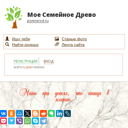
Мое Семейное Древо
pomnirod.ru
Ищу тебя
Старые фото
Найти родных
Лента сайта
РЕГИСТРАЦИЯ
ВХОД
ВОЙТИ В
ДЕМО
РЕЖИМЕ
Мать при детях, что птица в
клетке.