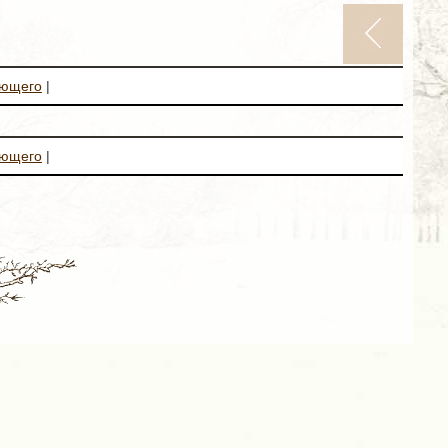
ующего
|
ующего
|