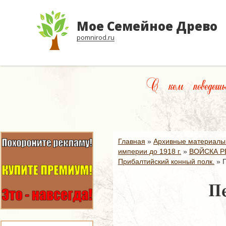
Мое Семейное Древо
pomnirod.ru
С кем поведешьс
Главная
»
Архивные материалы
империи до 1918 г.
»
ВОЙСКА Р
Прибалтийский конный полк.
»
Пе