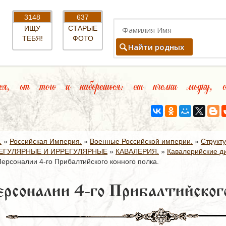
3148
637
ИЩУ
СТАРЫЕ
ТЕБЯ!
ФОТО
Найти родных
я, от того и наберешься: от пчелки медку, о
.
»
Российская Империя.
»
Военные Российской империи.
»
Структ
ЕГУЛЯРНЫЕ И ИРРЕГУЛЯРНЫЕ
»
КАВАЛЕРИЯ.
»
Кавалерийские д
Персоналии 4-го Прибалтийского конного полка.
рсоналии 4-го Прибалтийского