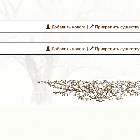
|
Добавить нового
|
Прикрепить существ
|
Добавить нового
|
Прикрепить существ