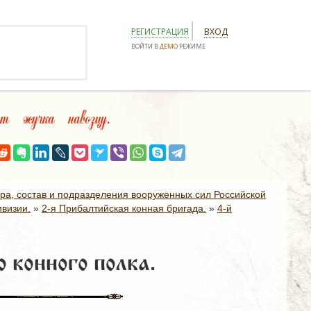
РЕГИСТРАЦИЯ
ВХОД
ВОЙТИ В
ДЕМО
РЕЖИМЕ
т жучка навозцу.
ура, состав и подразделения вооруженных сил Российской
ивизии.
»
2-я Прибалтийская конная бригада.
»
4-й
 конного полка.